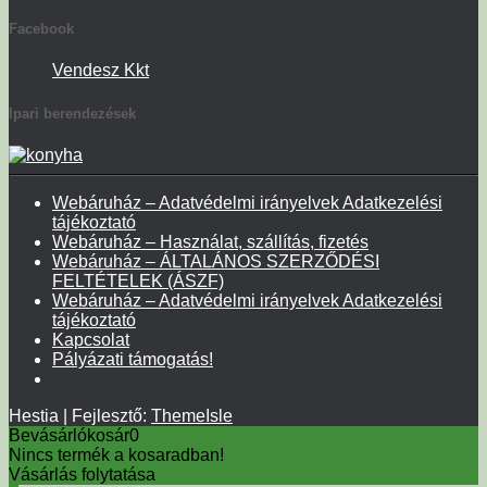
Facebook
Vendesz Kkt
Ipari berendezések
Webáruház – Adatvédelmi irányelvek Adatkezelési
tájékoztató
Webáruház – Használat, szállítás, fizetés
Webáruház – ÁLTALÁNOS SZERZŐDÉSI
FELTÉTELEK (ÁSZF)
Webáruház – Adatvédelmi irányelvek Adatkezelési
tájékoztató
Kapcsolat
Pályázati támogatás!
Hestia | Fejlesztő:
ThemeIsle
Bevásárlókosár
0
Nincs termék a kosaradban!
Vásárlás folytatása