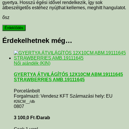
gyertya. Hosszú égési idővel rendelkezik, így sok
átbeszélgetős estéhez nyújthat kellemes, meghitt hangulatot.
ősz
Érdekelhetnek még…
Női ajándék (KIN)
GYERTYA ÁTVILÁGÍTÓS 12X10CM ABM.19111645
STRAWBERRIES AMB.19111645
Porcelánbolt
Forgalmazó: Vendesz KFT Származási hely: EU
#26CM__/db
0807
3 100,0
Ft
/Darab