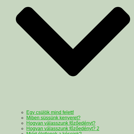
Egy csülök mind felett!
Miben süssünk kenyeret?
Hogyan válasszunk főzőedényt?
Hogyan válasszunk főzőedényt? 2
Miért életlenek a késeink?