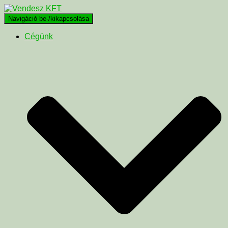
Navigáció be-/kikapcsolása
Cégünk