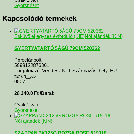
Csak 1 van!
Gyorsnézet
Kapcsolódó termékek
Esküvő eljegyzés évforduló (KIE)
Női ajándék (KIN)
GYERTYATARTÓ 5ÁGÚ 79CM 520362
Porcelánbolt
5999122876301
Forgalmazó: Vendesz KFT Származási hely: EU
#24KN__/db
0807
28 340,0
Ft
/Darab
Csak 1 van!
Gyorsnézet
Női ajándék (KIN)
SZAPPAN 3X125G ROZSA ROSE 519118