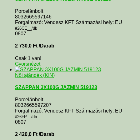
Porcelánbolt
8032665597146
Forgalmazó: Vendesz KFT Származási hely: EU
#26CE__/db
0807
2 730,0
Ft
/Darab
Csak 1 van!
Gyorsnézet
Női ajándék (KIN)
SZAPPAN 3X100G JAZMIN 519123
Porcelánbolt
8032665597207
Forgalmazó: Vendesz KFT Származási hely: EU
#26FP__/db
0807
2 420,0
Ft
/Darab