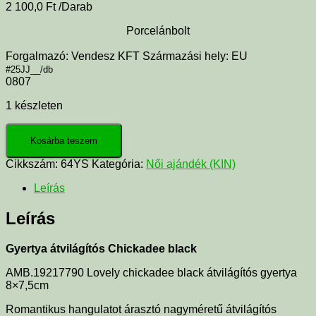
2 100,0
Ft
/Darab
Porcelánbolt
Forgalmazó: Vendesz KFT Származási hely: EU
#25JJ__/db
0807
1 készleten
Kosárba teszem
Cikkszám:
64YS
Kategória:
Női ajándék (KIN)
Leírás
Leírás
Gyertya átvilágítós Chickadee black
AMB.19217790 Lovely chickadee black átvilágítós gyertya
8×7,5cm
Romantikus hangulatot árasztó nagyméretű átvilágítós