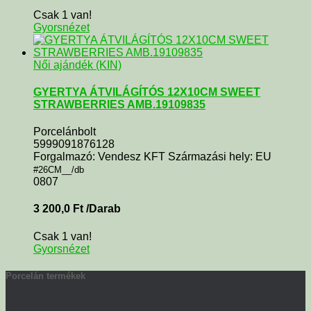
Csak 1 van!
Gyorsnézet
Női ajándék (KIN)
GYERTYA ÁTVILÁGÍTÓS 12X10CM SWEET
STRAWBERRIES AMB.19109835
Porcelánbolt
5999091876128
Forgalmazó: Vendesz KFT Származási hely: EU
#26CM__/db
0807
3 200,0
Ft
/Darab
Csak 1 van!
Gyorsnézet
Porcelán termékek