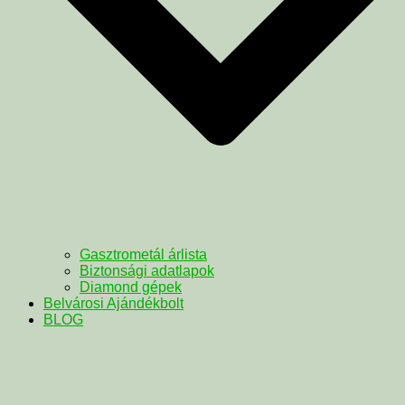
Gasztrometál árlista
Biztonsági adatlapok
Diamond gépek
Belvárosi Ajándékbolt
BLOG