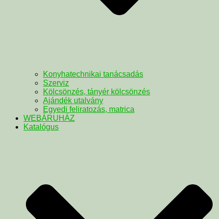
Konyhatechnikai tanácsadás
Szerviz
Kölcsönzés, tányér kölcsönzés
Ajándék utalvány
Egyedi feliratozás, matrica
WEBÁRUHÁZ
Katalógus