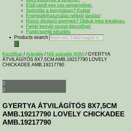
Első randi egy vas serpenyővel.
Spórolás a konyhában? Kukta!
Energiafelhasználás nélküli tárolás!
Rossz étvágyú gyermek? Oldjuk meg kreatívan.
Fehér kenyér recept élesztővel.
Pardicsomlé készítés
Products search
Kezdőlap
/
Ajándék
/
Női ajándék (KIN)
/ GYERTYA
ÁTVILÁGÍTÓS 8X7,5CM AMB.19217790 LOVELY
CHICKADEE AMB.19217790
GYERTYA ÁTVILÁGÍTÓS 8X7,5CM
AMB.19217790 LOVELY CHICKADEE
AMB.19217790