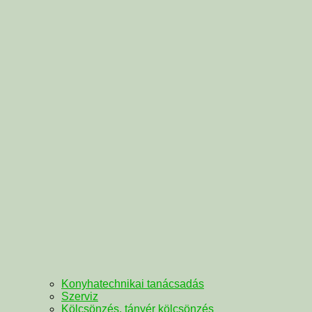
Konyhatechnikai tanácsadás
Szerviz
Kölcsönzés, tányér kölcsönzés