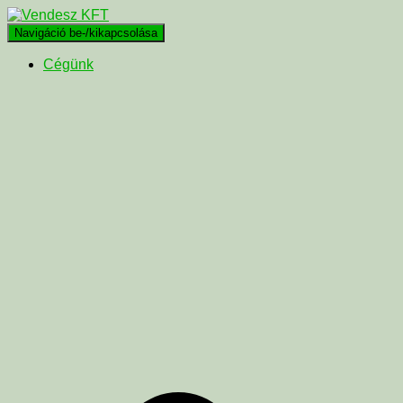
Navigáció be-/kikapcsolása
Cégünk