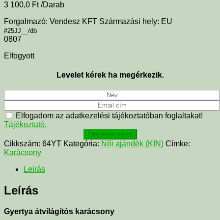
3 100,0
Ft
/Darab
Forgalmazó: Vendesz KFT Származási hely: EU
#25JJ__/db
0807
Elfogyott
Levelet kérek ha megérkezik.
Elfogadom az adatkezelési tájékoztatóban foglaltakat!
Tájékoztató.
Értesítést kérek
Cikkszám:
64YT
Kategória:
Női ajándék (KIN)
Címke:
Karácsony
Leírás
Leírás
Gyertya átvilágítós karácsony