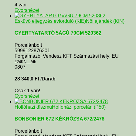
4 van.
Gyorsnézet
Esküvő eljegyzés évforduló (KIE)
Női ajándék (KIN)
GYERTYATARTÓ 5ÁGÚ 79CM 520362
Porcelánbolt
5999122876301
Forgalmazó: Vendesz KFT Származási hely: EU
#24KN__/db
0807
28 340,0
Ft
/Darab
Csak 1 van!
Gyorsnézet
Hollóházi díszmű
Hollóházi porcelán (P50)
BONBONIER 672 KÉKRÓZSA 672/2478
Porcelánbolt