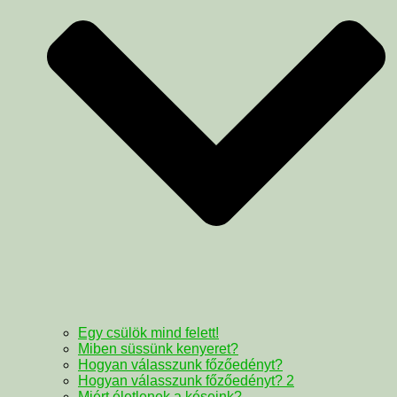
Egy csülök mind felett!
Miben süssünk kenyeret?
Hogyan válasszunk főzőedényt?
Hogyan válasszunk főzőedényt? 2
Miért életlenek a késeink?