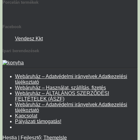
Porcelán termékek
Facebook
Vendesz Kkt
Ipari berendezések
Webáruház – Adatvédelmi irányelvek Adatkezelési
tájékoztató
Webáruház – Használat, szállítás, fizetés
Webáruház – ÁLTALÁNOS SZERZŐDÉSI
FELTÉTELEK (ÁSZF)
Webáruház – Adatvédelmi irányelvek Adatkezelési
tájékoztató
Kapcsolat
Pályázati támogatás!
Hestia | Fejlesztő:
ThemeIsle