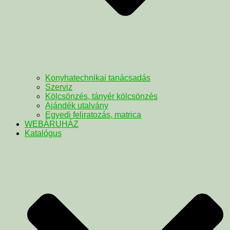
Konyhatechnikai tanácsadás
Szerviz
Kölcsönzés, tányér kölcsönzés
Ajándék utalvány
Egyedi feliratozás, matrica
WEBÁRUHÁZ
Katalógus