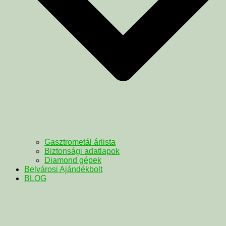
Gasztrometál árlista
Biztonsági adatlapok
Diamond gépek
Belvárosi Ajándékbolt
BLOG