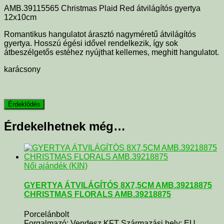
AMB.39115565 Christmas Plaid Red átvilágítós gyertya
12x10cm
Romantikus hangulatot árasztó nagyméretű átvilágítós
gyertya. Hosszú égési idővel rendelkezik, így sok
átbeszélgetős estéhez nyújthat kellemes, meghitt hangulatot.
karácsony
Érdekelhetnek még…
Női ajándék (KIN)
GYERTYA ÁTVILÁGÍTÓS 8X7,5CM AMB.39218875
CHRISTMAS FLORALS AMB.39218875
Porcelánbolt
Forgalmazó: Vendesz KFT Származási hely: EU