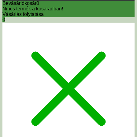
Bevásárlókosár
0
Nincs termék a kosaradban!
Vásárlás folytatása
0