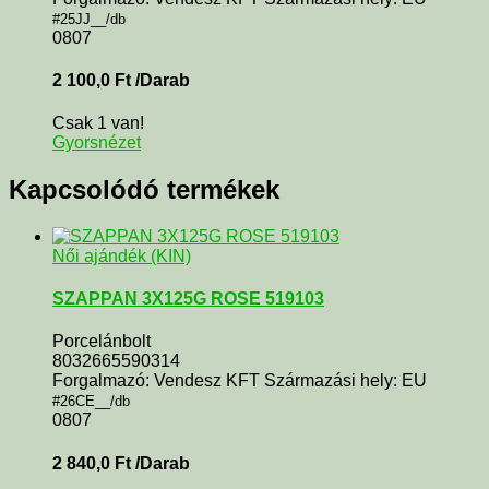
#25JJ__/db
0807
2 100,0
Ft
/Darab
Csak 1 van!
Gyorsnézet
Kapcsolódó termékek
Női ajándék (KIN)
SZAPPAN 3X125G ROSE 519103
Porcelánbolt
8032665590314
Forgalmazó: Vendesz KFT Származási hely: EU
#26CE__/db
0807
2 840,0
Ft
/Darab