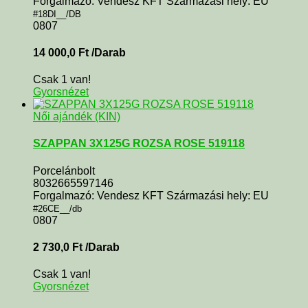
Forgalmazó: Vendesz KFT Származási hely: EU
#18DI__/DB
0807
14 000,0
Ft
/Darab
Csak 1 van!
Gyorsnézet
Női ajándék (KIN)
SZAPPAN 3X125G ROZSA ROSE 519118
Porcelánbolt
8032665597146
Forgalmazó: Vendesz KFT Származási hely: EU
#26CE__/db
0807
2 730,0
Ft
/Darab
Csak 1 van!
Gyorsnézet