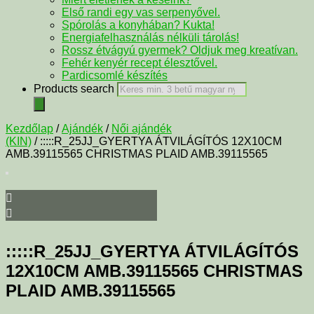
Első randi egy vas serpenyővel.
Spórolás a konyhában? Kukta!
Energiafelhasználás nélküli tárolás!
Rossz étvágyú gyermek? Oldjuk meg kreatívan.
Fehér kenyér recept élesztővel.
Pardicsomlé készítés
Products search
Kezdőlap
/
Ajándék
/
Női ajándék
(KIN)
/ :::::R_25JJ_GYERTYA ÁTVILÁGÍTÓS 12X10CM
AMB.39115565 CHRISTMAS PLAID AMB.39115565
:::::R_25JJ_GYERTYA ÁTVILÁGÍTÓS
12X10CM AMB.39115565 CHRISTMAS
PLAID AMB.39115565