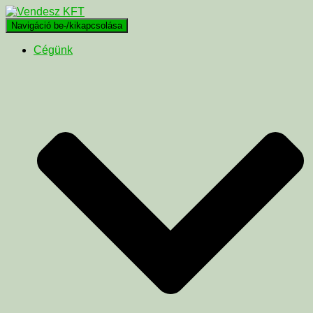
Navigáció be-/kikapcsolása
Cégünk