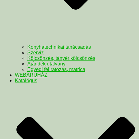
Konyhatechnikai tanácsadás
Szerviz
Kölcsönzés, tányér kölcsönzés
Ajándék utalvány
Egyedi feliratozás, matrica
WEBÁRUHÁZ
Katalógus