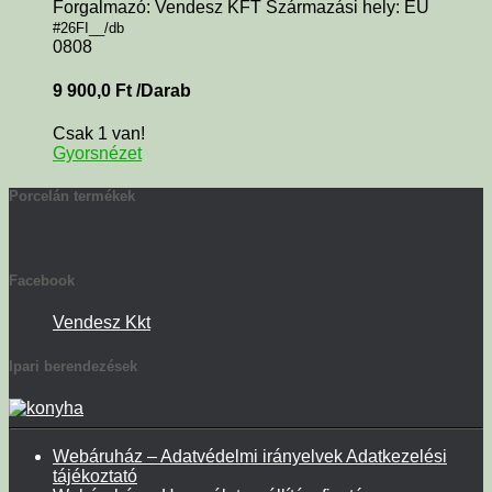
Forgalmazó: Vendesz KFT Származási hely: EU
#26FI__/db
0808
9 900,0
Ft
/Darab
Csak 1 van!
Gyorsnézet
Porcelán termékek
Facebook
Vendesz Kkt
Ipari berendezések
Webáruház – Adatvédelmi irányelvek Adatkezelési
tájékoztató