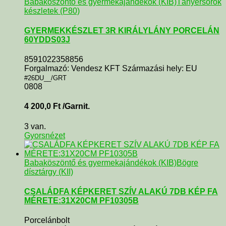
Babaköszöntő és gyermekajándékok (KIB)
Tányérsorok
készletek (P80)
GYERMEKKÉSZLET 3R KIRÁLYLÁNY PORCELÁN
60YDDS03J
8591022358856
Forgalmazó: Vendesz KFT Származási hely: EU
#26DU__/GRT
0808
4 200,0
Ft
/Garnit.
3 van.
Gyorsnézet
Babaköszöntő és gyermekajándékok (KIB)
Bögre
dísztárgy (KII)
CSALÁDFA KÉPKERET SZÍV ALAKÚ 7DB KÉP FA
MÉRETE:31X20CM PF10305B
Porcelánbolt