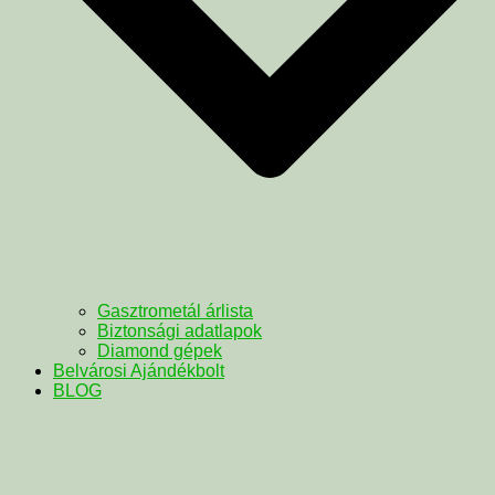
Gasztrometál árlista
Biztonsági adatlapok
Diamond gépek
Belvárosi Ajándékbolt
BLOG