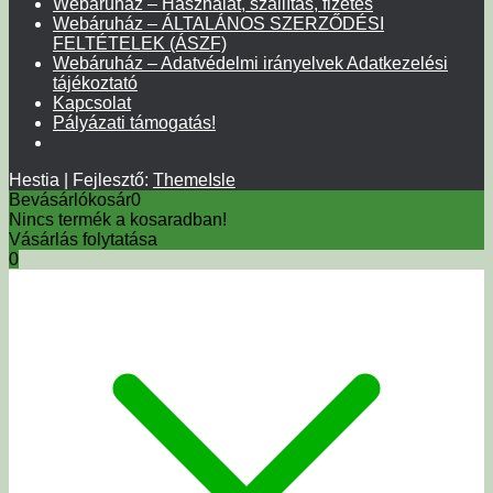
Webáruház – Használat, szállítás, fizetés
Webáruház – ÁLTALÁNOS SZERZŐDÉSI
FELTÉTELEK (ÁSZF)
Webáruház – Adatvédelmi irányelvek Adatkezelési
tájékoztató
Kapcsolat
Pályázati támogatás!
Hestia | Fejlesztő:
ThemeIsle
Bevásárlókosár
0
Nincs termék a kosaradban!
Vásárlás folytatása
0