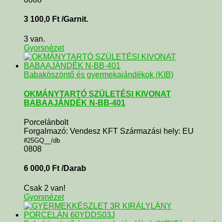
3 100,0
Ft
/Garnit.
3 van.
Gyorsnézet
Babaköszöntő és gyermekajándékok (KIB)
OKMÁNYTARTÓ SZÜLETÉSI KIVONAT
BABAAJÁNDÉK N-BB-401
Porcelánbolt
Forgalmazó: Vendesz KFT Származási hely: EU
#25GQ__/db
0808
6 000,0
Ft
/Darab
Csak 2 van!
Gyorsnézet