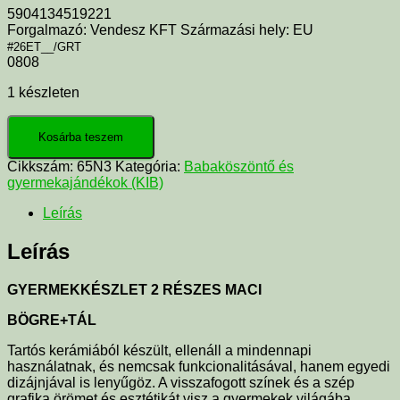
5904134519221
Forgalmazó: Vendesz KFT Származási hely: EU
#26ET__/GRT
0808
1 készleten
Kosárba teszem
Cikkszám:
65N3
Kategória:
Babaköszöntő és
gyermekajándékok (KIB)
Leírás
Leírás
GYERMEKKÉSZLET 2 RÉSZES MACI
BÖGRE+TÁL
Tartós kerámiából készült, ellenáll a mindennapi
használatnak, és nemcsak funkcionalitásával, hanem egyedi
dizájnjával is lenyűgöz. A visszafogott színek és a szép
grafika örömet és esztétikát visz a gyermekek világába.