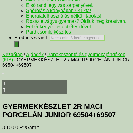
Első randi egy vas serpenyővel.
Spórolás a konyhában? Kukta!
Energiafelhasználás nélküli tárolás!
Rossz étvágyú gyermek? Oldjuk meg kreatívan.
Fehér kenyér recept élesztővel.
Pardicsomlé készítés
Products search
Kezdőlap
/
Ajándék
/
Babaköszöntő és gyermekajándékok
(KIB)
/ GYERMEKKÉSZLET 2R MACI PORCELÁN JUNIOR
69504+69507
GYERMEKKÉSZLET 2R MACI
PORCELÁN JUNIOR 69504+69507
3 100,0
Ft
/Garnit.