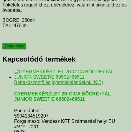
Tökéletes reggelikhez, ebédekhez, valamint piknikekhez és
óvodába.
BÖGRE: 250ml
TÁL:
470 ml
Kapcsolódó termékek
Babaköszöntő és gyermekajándékok (KIB)
GYERMEKKÉSZLET 2R CICA BÖGRE+TÁL
JUNIOR SWEETIE 69502+69511
Porcelánbolt.
5904134519207
Forgalmazó: Vendesz KFT Származási hely: EU
#26FY__/GRT
0808