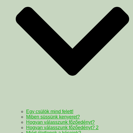
Egy csülök mind felett!
Miben süssünk kenyeret?
Hogyan válasszunk főzőedényt?
Hogyan válasszunk főzőedényt? 2
Miért életlenek a késeink?