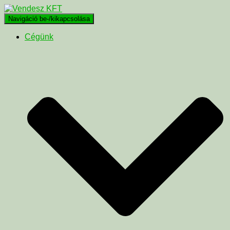
Navigáció be-/kikapcsolása
Cégünk