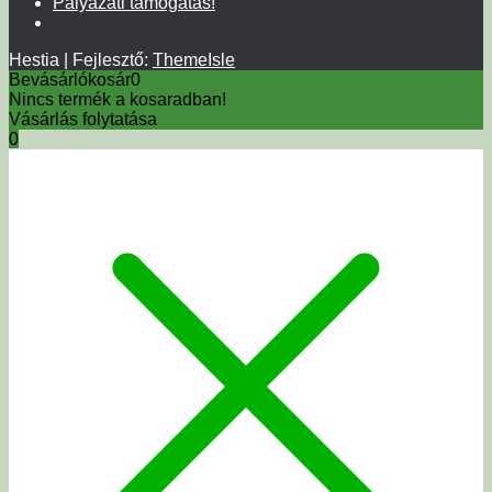
Pályázati támogatás!
Hestia | Fejlesztő:
ThemeIsle
Bevásárlókosár
0
Nincs termék a kosaradban!
Vásárlás folytatása
0