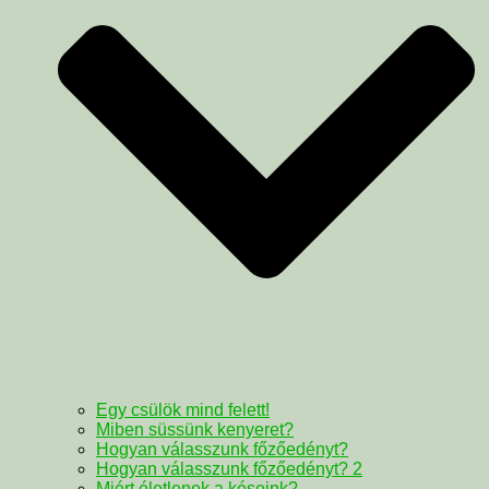
Egy csülök mind felett!
Miben süssünk kenyeret?
Hogyan válasszunk főzőedényt?
Hogyan válasszunk főzőedényt? 2
Miért életlenek a késeink?