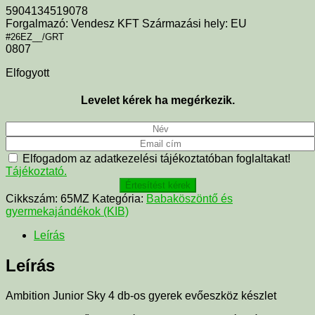
5904134519078
Forgalmazó: Vendesz KFT Származási hely: EU
#26EZ__/GRT
0807
Elfogyott
Levelet kérek ha megérkezik.
Elfogadom az adatkezelési tájékoztatóban foglaltakat!
Tájékoztató.
Értesítést kérek
Cikkszám:
65MZ
Kategória:
Babaköszöntő és
gyermekajándékok (KIB)
Leírás
Leírás
Ambition Junior Sky 4 db-os gyerek evőeszköz készlet