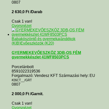
0807
2 630,0
Ft
/Darab
Csak 1 van!
Gyorsnézet
Babaköszöntő és gyermekajándékok
(KIB)
Evőeszközök (K20)
GYERMEKEVŐESZKÖZ 3DB-OS FÉM
gyermekkészlet 41WF8503PCS
Porcelánbolt
8591022319536
Forgalmazó: Vendesz KFT Származási hely: EU
#26CT__/GRT
0807
2 000,0
Ft
/Garnit.
Csak 1 van!
Gyorsnézet