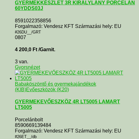
GYERMEKKÉSZLET 3R KIRÁLYLÁNY PORCELÁN
60YDDS03J
8591022358856
Forgalmazó: Vendesz KFT Származási hely: EU
#26DU__/GRT
0807
4 200,0
Ft
/Garnit.
3 van.
Gyorsnézet
Babaköszöntő és gyermekajándékok
(KIB)
Evőeszközök (K20)
GYERMEKEVŐESZKÖZ 4R LT5005 LAMART
LT5005
Porcelánbolt
8590669139484
Forgalmazó: Vendesz KFT Származási hely: EU
#26ET__/db