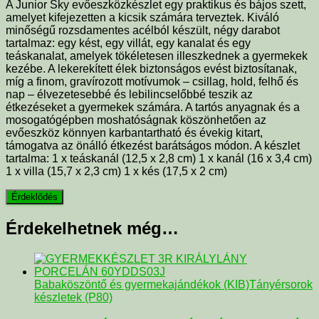
A Junior Sky evőeszközkészlet egy praktikus és bájos szett,
amelyet kifejezetten a kicsik számára terveztek. Kiváló
minőségű rozsdamentes acélból készült, négy darabot
tartalmaz: egy kést, egy villát, egy kanalat és egy
teáskanalat, amelyek tökéletesen illeszkednek a gyermekek
kezébe. A lekerekített élek biztonságos evést biztosítanak,
míg a finom, gravírozott motívumok – csillag, hold, felhő és
nap – élvezetesebbé és lebilincselőbbé teszik az
étkezéseket a gyermekek számára. A tartós anyagnak és a
mosogatógépben moshatóságnak köszönhetően az
evőeszköz könnyen karbantartható és évekig kitart,
támogatva az önálló étkezést barátságos módon. A készlet
tartalma: 1 x teáskanál (12,5 x 2,8 cm) 1 x kanál (16 x 3,4 cm)
1 x villa (15,7 x 2,3 cm) 1 x kés (17,5 x 2 cm)
Érdekelhetnek még…
Babaköszöntő és gyermekajándékok (KIB)
Tányérsorok
készletek (P80)