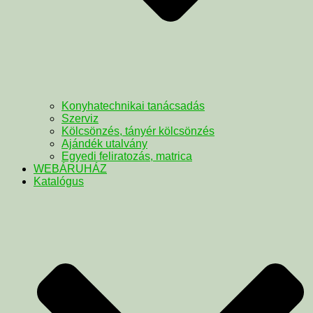
Konyhatechnikai tanácsadás
Szerviz
Kölcsönzés, tányér kölcsönzés
Ajándék utalvány
Egyedi feliratozás, matrica
WEBÁRUHÁZ
Katalógus