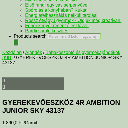
Első randi egy vas serpenyővel.
Spórolás a konyhában? Kukta!
Energiafelhasználás nélküli tárolás!
Rossz étvágyú gyermek? Oldjuk meg kreatívan.
Fehér kenyér recept élesztővel.
Pardicsomlé készítés
Products search
Kezdőlap
/
Ajándék
/
Babaköszöntő és gyermekajándékok
(KIB)
/ GYEREKEVŐESZKÖZ 4R AMBITION JUNIOR SKY
43137
GYEREKEVŐESZKÖZ 4R AMBITION
JUNIOR SKY 43137
1 890,0
Ft
/Garnit.