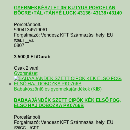
GYERMEKKÉSZLET 3R KUTYUS PORCELÁN
BÖGRE+TÁL+TÁNYÉ LUCK 43136+43138+43140
Porcelánbolt.
5904134519061
Forgalmazó: Vendesz KFT Származási hely: EU
#26ET__/db
0807
3 500,0
Ft
/Darab
Csak 2 van!
Gyorsnézet
Babaköszöntő és gyermekajándékok (KIB)
BABAAJÁNDÉK SZETT CIPŐK KÉK ELSŐ FOG,
ELSŐ HAJ DOBOZKA PK0766B
Porcelánbolt
Forgalmazó: Vendesz KFT Származási hely: EU
#26GG__/GRT