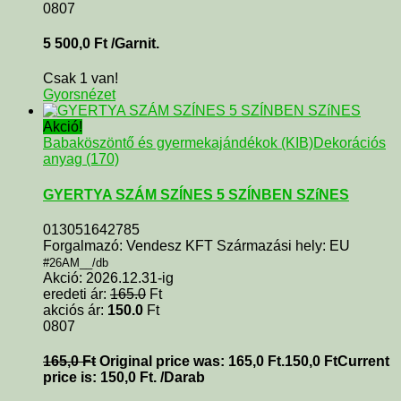
0807
5 500,0
Ft
/Garnit.
Csak 1 van!
Gyorsnézet
Akció!
Babaköszöntő és gyermekajándékok (KIB)
Dekorációs
anyag (170)
GYERTYA SZÁM SZÍNES 5 SZÍNBEN SZíNES
013051642785
Forgalmazó: Vendesz KFT Származási hely: EU
#26AM__/db
Akció: 2026.12.31-ig
eredeti ár:
165.0
Ft
akciós ár:
150.0
Ft
0807
165,0
Ft
Original price was: 165,0 Ft.
150,0
Ft
Current
price is: 150,0 Ft.
/Darab