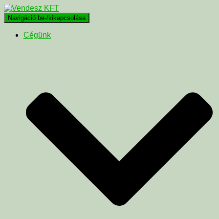
Navigáció be-/kikapcsolása
Cégünk