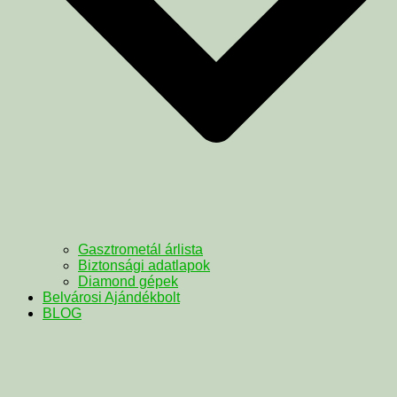
Gasztrometál árlista
Biztonsági adatlapok
Diamond gépek
Belvárosi Ajándékbolt
BLOG