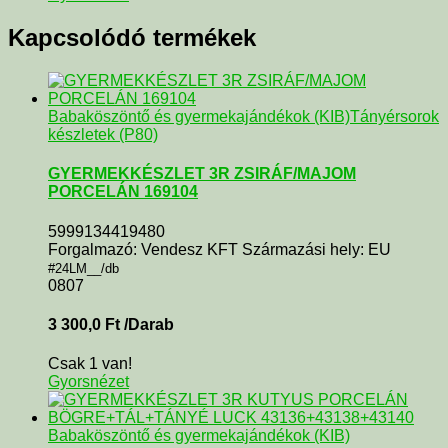
Kapcsolódó termékek
Babaköszöntő és gyermekajándékok (KIB)
Tányérsorok
készletek (P80)
GYERMEKKÉSZLET 3R ZSIRÁF/MAJOM
PORCELÁN 169104
5999134419480
Forgalmazó: Vendesz KFT Származási hely: EU
#24LM__/db
0807
3 300,0
Ft
/Darab
Csak 1 van!
Gyorsnézet
Babaköszöntő és gyermekajándékok (KIB)