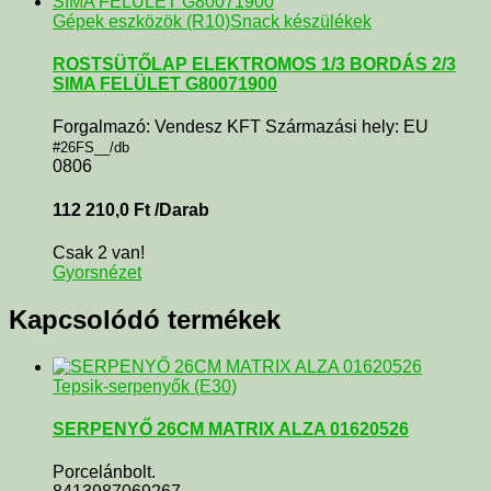
Gépek eszközök (R10)
Snack készülékek
ROSTSÜTŐLAP ELEKTROMOS 1/3 BORDÁS 2/3
SIMA FELÜLET G80071900
Forgalmazó: Vendesz KFT Származási hely: EU
#26FS__/db
0806
112 210,0
Ft
/Darab
Csak 2 van!
Gyorsnézet
Kapcsolódó termékek
Tepsik-serpenyők (E30)
SERPENYŐ 26CM MATRIX ALZA 01620526
Porcelánbolt.