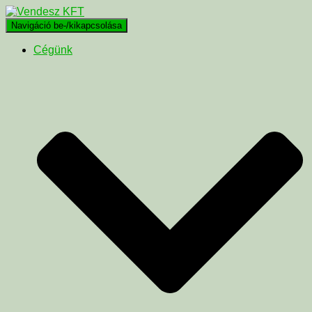
Navigáció be-/kikapcsolása
Cégünk