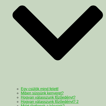
Egy csülök mind felett!
Miben süssünk kenyeret?
Hogyan válasszunk főzőedényt?
Hogyan válasszunk főzőedényt? 2
Miért életlenek a késeink?