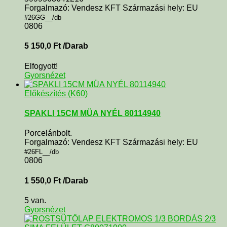
Forgalmazó: Vendesz KFT Származási hely: EU
#26GG__/db
0806
5 150,0
Ft
/Darab
Elfogyott!
Gyorsnézet
Előkészítés (K60)
SPAKLI 15CM MÜA NYÉL 80114940
Porcelánbolt.
Forgalmazó: Vendesz KFT Származási hely: EU
#26FL__/db
0806
1 550,0
Ft
/Darab
5 van.
Gyorsnézet