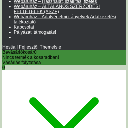
Webáruház – Használat, szállítás, fizetés
Webáruház – ÁLTALÁNOS SZERZŐDÉSI
FELTÉTELEK (ÁSZF)
Webáruház – Adatvédelmi irányelvek Adatkezelési
tájékoztató
Kapcsolat
Pályázati támogatás!
Hestia | Fejlesztő:
ThemeIsle
Bevásárlókosár
0
Nincs termék a kosaradban!
Vásárlás folytatása
0