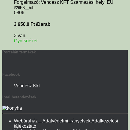
Forgalmazó: Vendesz KFT Származási hely: EU
#26FB__/db
0806
3 650,0
Ft
/Darab
3 van.
Gyorsnézet
Porcelán termékek
Facebook
Vendesz Kkt
Ipari berendezések
Webáruház – Adatvédelmi irányelvek Adatkezelési
tájékoztató