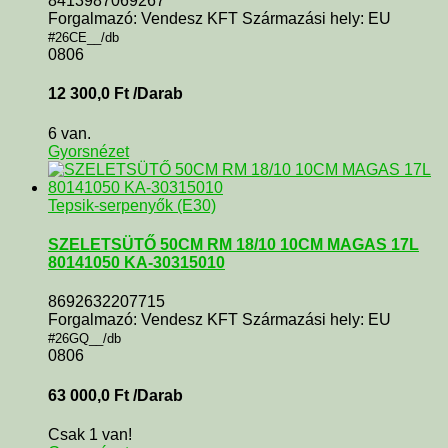
8413987069267
Forgalmazó: Vendesz KFT Származási hely: EU
#26CE__/db
0806
12 300,0
Ft
/Darab
6 van.
Gyorsnézet
Tepsik-serpenyők (E30)
SZELETSÜTŐ 50CM RM 18/10 10CM MAGAS 17L
80141050 KA-30315010
8692632207715
Forgalmazó: Vendesz KFT Származási hely: EU
#26GQ__/db
0806
63 000,0
Ft
/Darab
Csak 1 van!