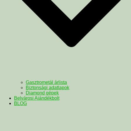
Gasztrometál árlista
Biztonsági adatlapok
Diamond gépek
Belvárosi Ajándékbolt
BLOG