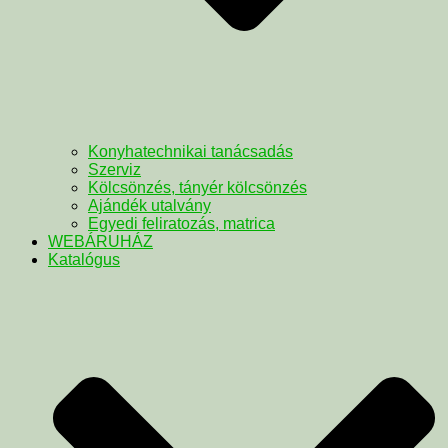
Konyhatechnikai tanácsadás
Szerviz
Kölcsönzés, tányér kölcsönzés
Ajándék utalvány
Egyedi feliratozás, matrica
WEBÁRUHÁZ
Katalógus