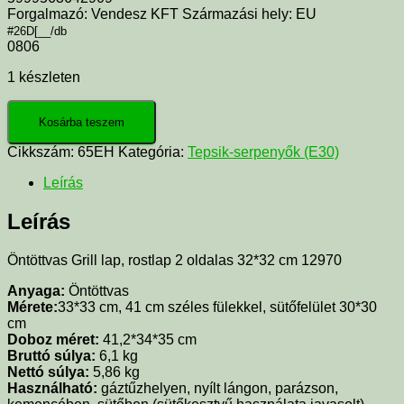
Forgalmazó: Vendesz KFT Származási hely: EU
#26D[__/db
0806
1 készleten
Kosárba teszem
Cikkszám:
65EH
Kategória:
Tepsik-serpenyők (E30)
Leírás
Leírás
Öntöttvas Grill lap, rostlap 2 oldalas 32*32 cm 12970
Anyaga:
Öntöttvas
Mérete:
33*33 cm,
41 cm széles fülekkel, sütőfelület 30*30
cm
Doboz méret:
41,2*34*35 cm
Bruttó súlya:
6,1 kg
Nettó súlya:
5,86 kg
Használható:
gáztűzhelyen, nyílt lángon, parázson,