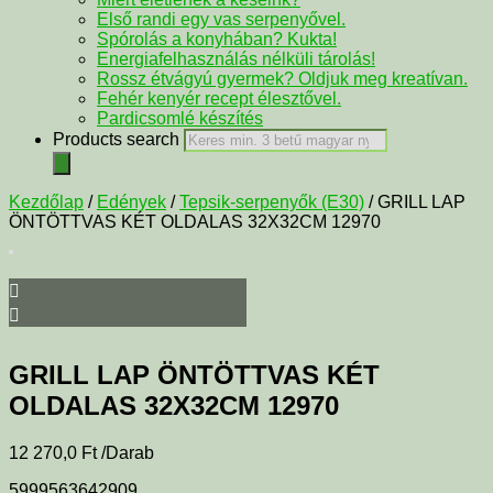
Első randi egy vas serpenyővel.
Spórolás a konyhában? Kukta!
Energiafelhasználás nélküli tárolás!
Rossz étvágyú gyermek? Oldjuk meg kreatívan.
Fehér kenyér recept élesztővel.
Pardicsomlé készítés
Products search
Kezdőlap
/
Edények
/
Tepsik-serpenyők (E30)
/ GRILL LAP
ÖNTÖTTVAS KÉT OLDALAS 32X32CM 12970
GRILL LAP ÖNTÖTTVAS KÉT
OLDALAS 32X32CM 12970
12 270,0
Ft
/Darab
5999563642909