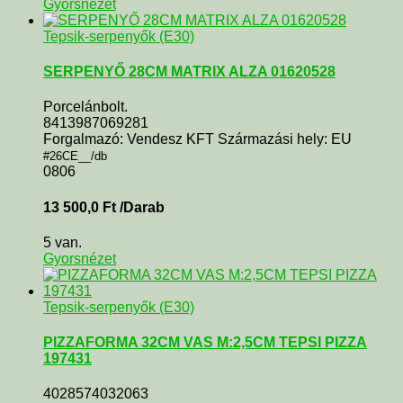
Gyorsnézet
Tepsik-serpenyők (E30)
SERPENYŐ 28CM MATRIX ALZA 01620528
Porcelánbolt.
8413987069281
Forgalmazó: Vendesz KFT Származási hely: EU
#26CE__/db
0806
13 500,0
Ft
/Darab
5 van.
Gyorsnézet
Tepsik-serpenyők (E30)
PIZZAFORMA 32CM VAS M:2,5CM TEPSI PIZZA
197431
4028574032063