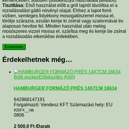
kemencében, sütőben (sütőkesztyű használata javasolt)
Tisztítása:
Első használat előtt a grill lapról távolítsa el a
rozsdásodást gátló növényi olajat. Ehhez a lapot forró
vízben, semleges folyékony mosogatószerrel mossa el,
törölje szárazra, ezután kenje ki zsírral vagy szalonnával és
alaposan hevítse fel. MInden használat után meleg
mosószeres vizzel mossa el, szárítsa meg és kenje be zsírral
a rozsdásodás elkerülése érdekében.
Érdekelhetnek még…
Büfé eszköz
Előkészítés (K60)
HAMBURGER FORMÁZÓ PRÉS 14X7CM 16634
642968147191
Forgalmazó: Vendesz KFT Származási hely: EU
#26FX__/db
0806
2 500,0
Ft
/Darab