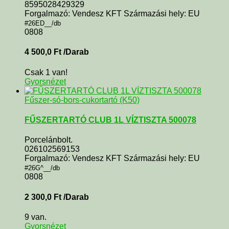
8595028429329
Forgalmazó: Vendesz KFT Származási hely: EU
#26ED__/db
0808
4 500,0
Ft
/Darab
Csak 1 van!
Gyorsnézet
Fűszer-só-bors-cukortartó (K50)
FŰSZERTARTÓ CLUB 1L VÍZTISZTA 500078
Porcelánbolt.
026102569153
Forgalmazó: Vendesz KFT Származási hely: EU
#26G^__/db
0808
2 300,0
Ft
/Darab
9 van.
Gyorsnézet