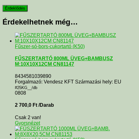
Érdekelhetnek még…
Fűszer-só-bors-cukortartó (K50)
FŰSZERTARTÓ 800ML ÜVEG+BAMBUSZ
M:10X10X12CM CN81147
8434581039890
Forgalmazó: Vendesz KFT Származási hely: EU
#25KG__/db
0808
2 700,0
Ft
/Darab
Csak 2 van!
Gyorsnézet