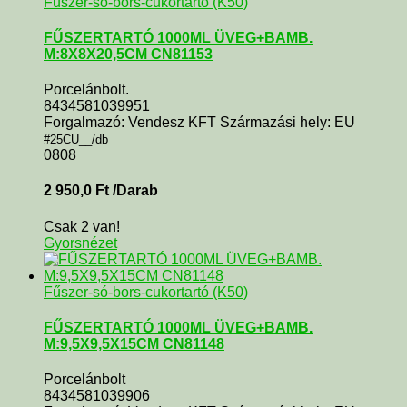
Fűszer-só-bors-cukortartó (K50)
FŰSZERTARTÓ 1000ML ÜVEG+BAMB.
M:8X8X20,5CM CN81153
Porcelánbolt.
8434581039951
Forgalmazó: Vendesz KFT Származási hely: EU
#25CU__/db
0808
2 950,0
Ft
/Darab
Csak 2 van!
Gyorsnézet
Fűszer-só-bors-cukortartó (K50)
FŰSZERTARTÓ 1000ML ÜVEG+BAMB.
M:9,5X9,5X15CM CN81148
Porcelánbolt
8434581039906