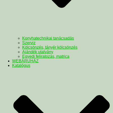
Konyhatechnikai tanácsadás
Szerviz
Kölcsönzés, tányér kölcsönzés
Ajándék utalvány
Egyedi feliratozás, matrica
WEBÁRUHÁZ
Katalógus