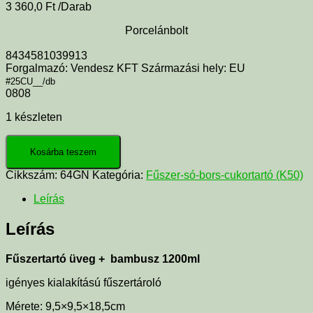
3 360,0
Ft
/Darab
Porcelánbolt
8434581039913
Forgalmazó: Vendesz KFT Származási hely: EU
#25CU__/db
0808
1 készleten
Kosárba teszem
Cikkszám:
64GN
Kategória:
Fűszer-só-bors-cukortartó (K50)
Leírás
Leírás
Fűszertartó üveg + bambusz 1200ml
igényes kialakítású fűszertároló
Mérete: 9,5×9,5×18,5cm