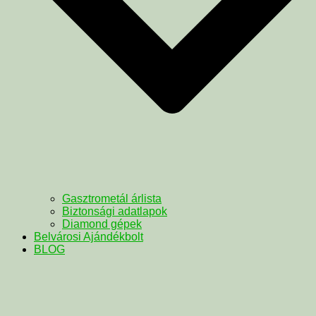
Gasztrometál árlista
Biztonsági adatlapok
Diamond gépek
Belvárosi Ajándékbolt
BLOG