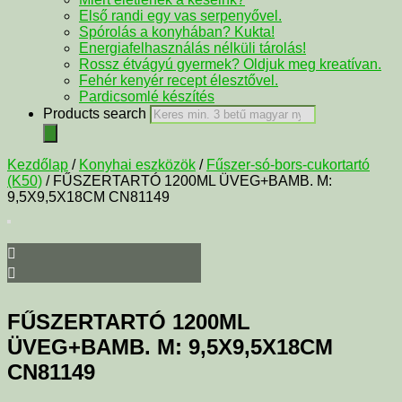
Első randi egy vas serpenyővel.
Spórolás a konyhában? Kukta!
Energiafelhasználás nélküli tárolás!
Rossz étvágyú gyermek? Oldjuk meg kreatívan.
Fehér kenyér recept élesztővel.
Pardicsomlé készítés
Products search
Kezdőlap
/
Konyhai eszközök
/
Fűszer-só-bors-cukortartó
(K50)
/ FŰSZERTARTÓ 1200ML ÜVEG+BAMB. M:
9,5X9,5X18CM CN81149
FŰSZERTARTÓ 1200ML
ÜVEG+BAMB. M: 9,5X9,5X18CM
CN81149