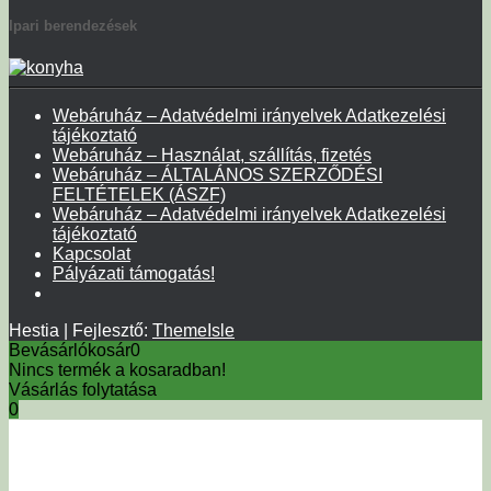
Ipari berendezések
Webáruház – Adatvédelmi irányelvek Adatkezelési
tájékoztató
Webáruház – Használat, szállítás, fizetés
Webáruház – ÁLTALÁNOS SZERZŐDÉSI
FELTÉTELEK (ÁSZF)
Webáruház – Adatvédelmi irányelvek Adatkezelési
tájékoztató
Kapcsolat
Pályázati támogatás!
Hestia | Fejlesztő:
ThemeIsle
Bevásárlókosár
0
Nincs termék a kosaradban!
Vásárlás folytatása
0