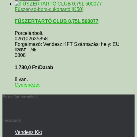
Fűszer-só-bors-cukortartó (K50)
FŰSZERTARTÓ CLUB 0,75L 500077
Porcelánbolt.
026102635858
Forgalmazó: Vendesz KFT Származási hely: EU
#26BF__/db
0808
1 780,0
Ft
/Darab
8 van.
Gyorsnézet
Porcelán termékek
Facebook
Vendesz Kkt