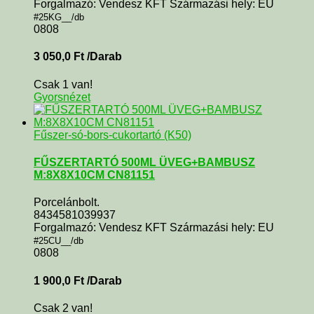
Forgalmazó: Vendesz KFT Származási hely: EU
#25KG__/db
0808
3 050,0
Ft
/Darab
Csak 1 van!
Gyorsnézet
Fűszer-só-bors-cukortartó (K50)
FŰSZERTARTÓ 500ML ÜVEG+BAMBUSZ
M:8X8X10CM CN81151
Porcelánbolt.
8434581039937
Forgalmazó: Vendesz KFT Származási hely: EU
#25CU__/db
0808
1 900,0
Ft
/Darab
Csak 2 van!