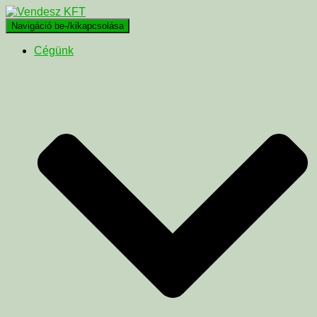
Navigáció be-/kikapcsolása
Cégünk