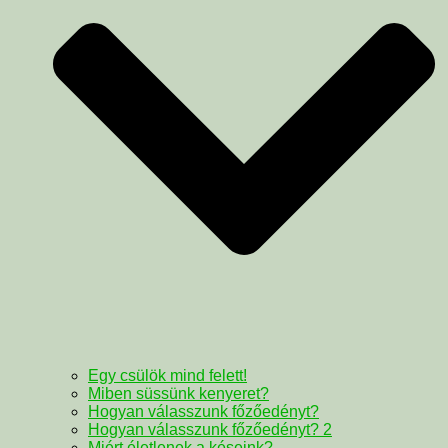
Egy csülök mind felett!
Miben süssünk kenyeret?
Hogyan válasszunk főzőedényt?
Hogyan válasszunk főzőedényt? 2
Miért életlenek a késeink?