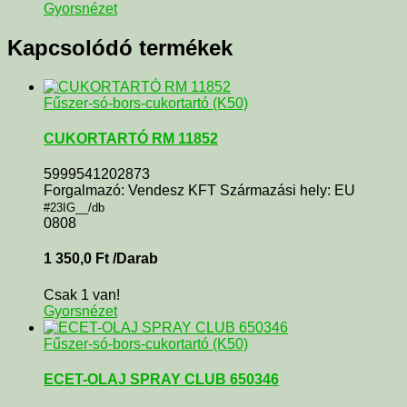
Gyorsnézet
Kapcsolódó termékek
Fűszer-só-bors-cukortartó (K50)
CUKORTARTÓ RM 11852
5999541202873
Forgalmazó: Vendesz KFT Származási hely: EU
#23IG__/db
0808
1 350,0
Ft
/Darab
Csak 1 van!
Gyorsnézet
Fűszer-só-bors-cukortartó (K50)
ECET-OLAJ SPRAY CLUB 650346