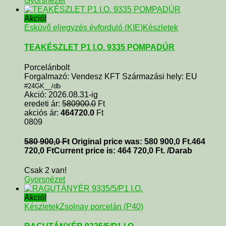
Gyorsnézet
Akció!
Esküvő eljegyzés évforduló (KIE)
Készletek
TEAKÉSZLET P1 I.O. 9335 POMPADÚR
Porcelánbolt
Forgalmazó: Vendesz KFT Származási hely: EU
#24GK__/db
Akció: 2026.08.31-ig
eredeti ár:
580900.0
Ft
akciós ár:
464720.0
Ft
0809
580 900,0
Ft
Original price was: 580 900,0 Ft.
464
720,0
Ft
Current price is: 464 720,0 Ft.
/Darab
Csak 2 van!
Gyorsnézet
Akció!
Készletek
Zsolnay porcelán (P40)