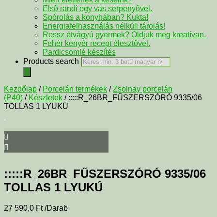
Első randi egy vas serpenyővel.
Spórolás a konyhában? Kukta!
Energiafelhasználás nélküli tárolás!
Rossz étvágyú gyermek? Oldjuk meg kreatívan.
Fehér kenyér recept élesztővel.
Pardicsomlé készítés
Products search
Kezdőlap
/
Porcelán termékek
/
Zsolnay porcelán
(P40)
/
Készletek
/ :::::R_26BR_FŰSZERSZÓRÓ 9335/06
TOLLAS 1 LYUKÚ
:::::R_26BR_FŰSZERSZÓRÓ 9335/06
TOLLAS 1 LYUKÚ
27 590,0
Ft
/Darab