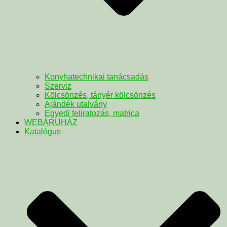
Konyhatechnikai tanácsadás
Szerviz
Kölcsönzés, tányér kölcsönzés
Ajándék utalvány
Egyedi feliratozás, matrica
WEBÁRUHÁZ
Katalógus