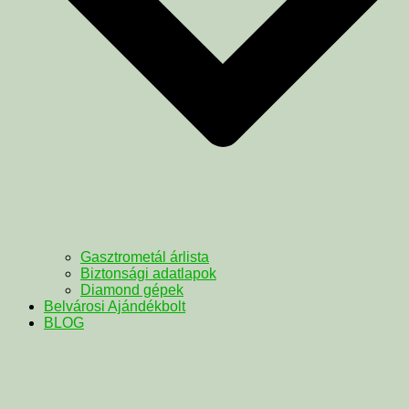
Gasztrometál árlista
Biztonsági adatlapok
Diamond gépek
Belvárosi Ajándékbolt
BLOG