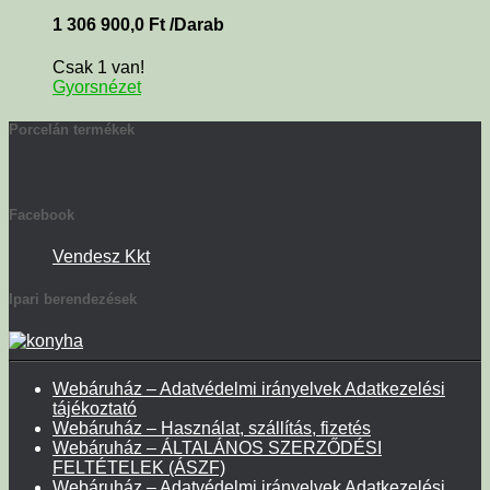
1 306 900,0
Ft
/Darab
Csak 1 van!
Gyorsnézet
Porcelán termékek
Facebook
Vendesz Kkt
Ipari berendezések
Webáruház – Adatvédelmi irányelvek Adatkezelési
tájékoztató
Webáruház – Használat, szállítás, fizetés
Webáruház – ÁLTALÁNOS SZERZŐDÉSI
FELTÉTELEK (ÁSZF)
Webáruház – Adatvédelmi irányelvek Adatkezelési