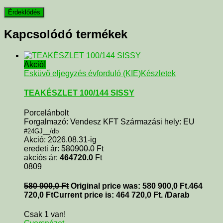
Kapcsolódó termékek
Akció!
Esküvő eljegyzés évforduló (KIE)
Készletek
TEAKÉSZLET 100/144 SISSY
Porcelánbolt
Forgalmazó: Vendesz KFT Származási hely: EU
#24GJ__/db
Akció: 2026.08.31-ig
eredeti ár:
580900.0
Ft
akciós ár:
464720.0
Ft
0809
580 900,0
Ft
Original price was: 580 900,0 Ft.
464
720,0
Ft
Current price is: 464 720,0 Ft.
/Darab
Csak 1 van!