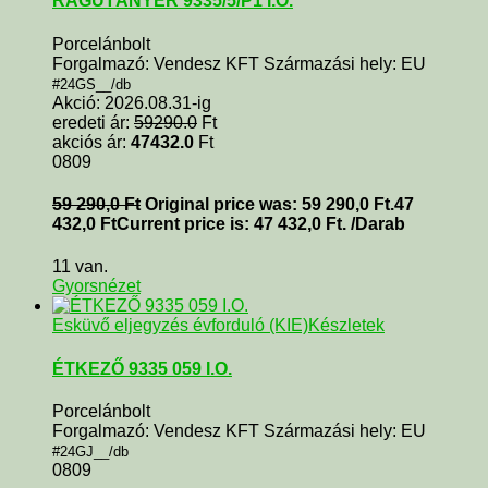
RAGUTÁNYÉR 9335/5/P1 I.O.
Porcelánbolt
Forgalmazó: Vendesz KFT Származási hely: EU
#24GS__/db
Akció: 2026.08.31-ig
eredeti ár:
59290.0
Ft
akciós ár:
47432.0
Ft
0809
59 290,0
Ft
Original price was: 59 290,0 Ft.
47
432,0
Ft
Current price is: 47 432,0 Ft.
/Darab
11 van.
Gyorsnézet
Esküvő eljegyzés évforduló (KIE)
Készletek
ÉTKEZŐ 9335 059 I.O.
Porcelánbolt
Forgalmazó: Vendesz KFT Származási hely: EU
#24GJ__/db
0809