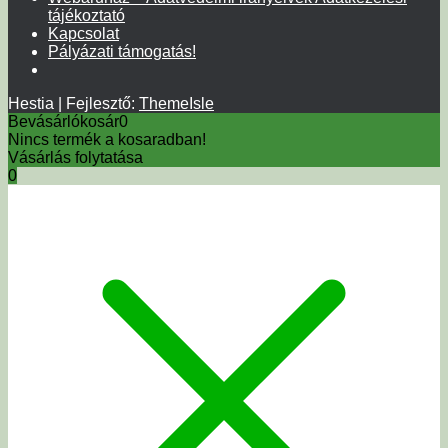
tájékoztató
Kapcsolat
Pályázati támogatás!
Hestia | Fejlesztő:
ThemeIsle
Bevásárlókosár
0
Nincs termék a kosaradban!
Vásárlás folytatása
0