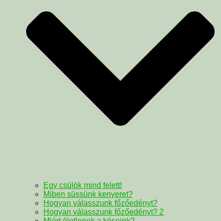
Egy csülök mind felett!
Miben süssünk kenyeret?
Hogyan válasszunk főzőedényt?
Hogyan válasszunk főzőedényt? 2
Miért életlenek a késeink?