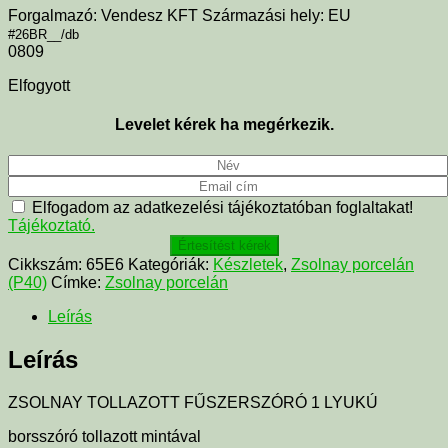
Forgalmazó: Vendesz KFT Származási hely: EU
#26BR__/db
0809
Elfogyott
Levelet kérek ha megérkezik.
Elfogadom az adatkezelési tájékoztatóban foglaltakat!
Tájékoztató.
Értesítést kérek
Cikkszám:
65E6
Kategóriák:
Készletek
,
Zsolnay porcelán
(P40)
Címke:
Zsolnay porcelán
Leírás
Leírás
ZSOLNAY TOLLAZOTT FŰSZERSZÓRÓ 1 LYUKÚ
borsszóró tollazott mintával