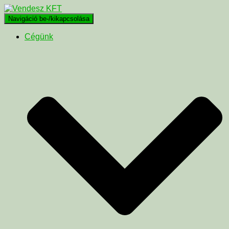
Navigáció be-/kikapcsolása
Cégünk