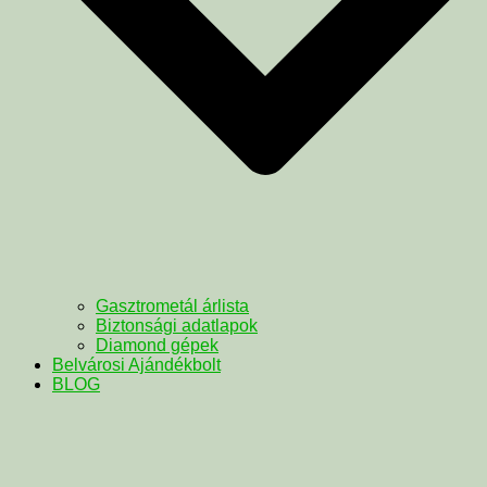
Gasztrometál árlista
Biztonsági adatlapok
Diamond gépek
Belvárosi Ajándékbolt
BLOG