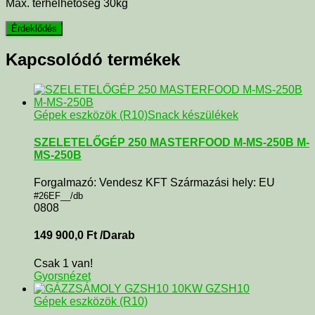
Max. terhelhetőség 30kg
Kapcsolódó termékek
Gépek eszközök (R10)
Snack készülékek
SZELETELŐGÉP 250 MASTERFOOD M-MS-250B M-
MS-250B
Forgalmazó: Vendesz KFT Származási hely: EU
#26EF__/db
0808
149 900,0
Ft
/Darab
Csak 1 van!
Gyorsnézet
Gépek eszközök (R10)