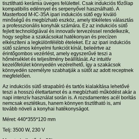
tisztítható kerámia üveges felülettel. Csak indukciós főzőlap
kompatibilis edénnyel és serpenyővel használható.
A
Masterfood M-IC-35A ipari indukciós sütő egy kiváló
minőségű és megbízható eszköz, amely tökéletes választás
a professzionális konyhák számára. Ez az indukciós sütő
fejlett technológiával és innovatív tervezéssel rendelkezik,
hogy segítse a szakácsokat hatékonyan és precízen
elkészíteni a legkülönfélébb ételeket. Ez az
ipari indukciós
sütő számos kényelmi funkciót kínál, beleértve az
érintőgombos vezérlést, amely egyszerűvé teszi a
hőmérséklet és teljesítmény beállítását. Az intuitív
kezelőfelület könnyedén vezérelhető, így a szakácsok
könnyedén személyre szabhatják a sütőt az adott receptnek
megfelelően.
Az indukciós sütő strapabíró és tartós kialakítása lehetővé
teszi a hosszú élettartamot és a megbízható működést akár a
napi intenzív használat során is. A rozsdamentes acél borítás
nemcsak esztétikus, hanem könnyen tisztítható is, ami
tovább növeli a konyhai hatékonyságot.
Méret:
440*355*120 mm
Telj:
3500 W, 230 V