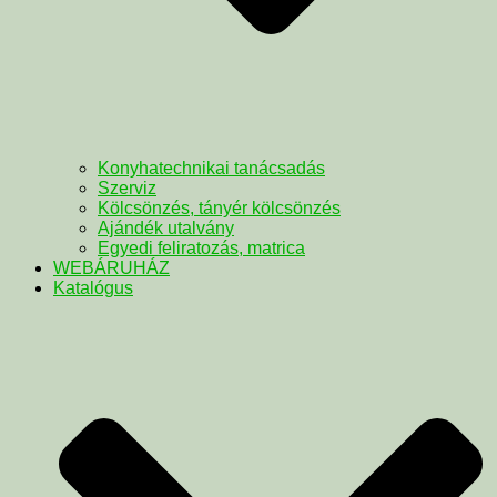
Konyhatechnikai tanácsadás
Szerviz
Kölcsönzés, tányér kölcsönzés
Ajándék utalvány
Egyedi feliratozás, matrica
WEBÁRUHÁZ
Katalógus