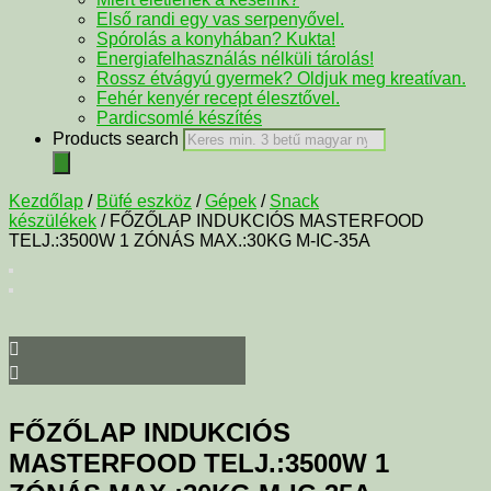
Első randi egy vas serpenyővel.
Spórolás a konyhában? Kukta!
Energiafelhasználás nélküli tárolás!
Rossz étvágyú gyermek? Oldjuk meg kreatívan.
Fehér kenyér recept élesztővel.
Pardicsomlé készítés
Products search
Kezdőlap
/
Büfé eszköz
/
Gépek
/
Snack
készülékek
/ FŐZŐLAP INDUKCIÓS MASTERFOOD
TELJ.:3500W 1 ZÓNÁS MAX.:30KG M-IC-35A
FŐZŐLAP INDUKCIÓS
MASTERFOOD TELJ.:3500W 1