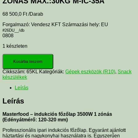
ZÓNÁS MAX.:30KG M-IC-35A
68 500,0
Ft
/Darab
Forgalmazó: Vendesz KFT Származási hely: EU
#26DU__/db
0808
1 készleten
Kosárba teszem
Cikkszám:
65KL
Kategóriák:
Gépek eszközök (R10)
,
Snack
készülékek
Leírás
Leírás
Masterfood – indukciós főzőlap 3500W 1 zónás
(Edényátmérő: 120-320 mm)
Professzionális ipari indukciós főzőlap. Egyaránt ajánlott
háztartási és nagykonyhai használatra is. Egyszerűen