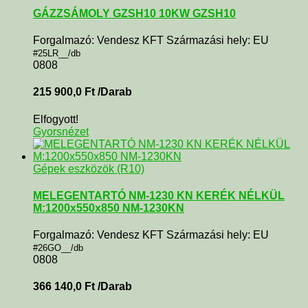
GÁZZSÁMOLY GZSH10 10KW GZSH10
Forgalmazó: Vendesz KFT Származási hely: EU
#25LR__/db
0808
215 900,0
Ft
/Darab
Elfogyott!
Gyorsnézet
Gépek eszközök (R10)
MELEGENTARTÓ NM-1230 KN KERÉK NÉLKÜL
M:1200x550x850 NM-1230KN
Forgalmazó: Vendesz KFT Származási hely: EU
#26GO__/db
0808
366 140,0
Ft
/Darab