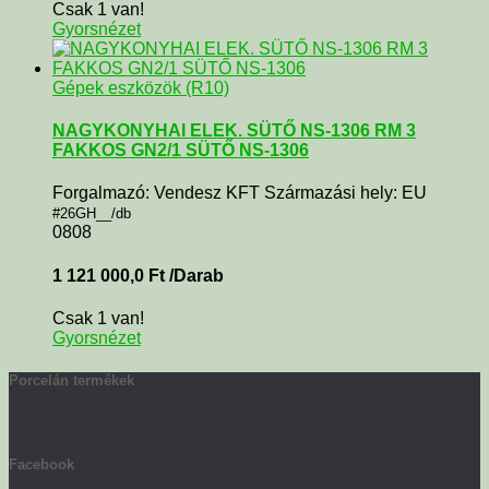
Csak 1 van!
Gyorsnézet
Gépek eszközök (R10)
NAGYKONYHAI ELEK. SÜTŐ NS-1306 RM 3
FAKKOS GN2/1 SÜTŐ NS-1306
Forgalmazó: Vendesz KFT Származási hely: EU
#26GH__/db
0808
1 121 000,0
Ft
/Darab
Csak 1 van!
Gyorsnézet
Porcelán termékek
Facebook