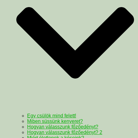
Egy csülök mind felett!
Miben süssünk kenyeret?
Hogyan válasszunk főzőedényt?
Hogyan válasszunk főzőedényt? 2
Miért életlenek a késeink?