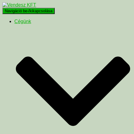
Navigáció be-/kikapcsolása
Cégünk