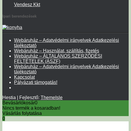
Vendesz Kkt
Ipari berendezések
Webáruház – Adatvédelmi irányelvek Adatkezelési
tájékoztató
Webáruház – Használat, szállítás, fizetés
Webáruház – ÁLTALÁNOS SZERZŐDÉSI
FELTÉTELEK (ÁSZF)
Webáruház – Adatvédelmi irányelvek Adatkezelési
tájékoztató
Kapcsolat
Pályázati támogatás!
Hestia | Fejlesztő:
ThemeIsle
Bevásárlókosár
0
Nincs termék a kosaradban!
Vásárlás folytatása
0