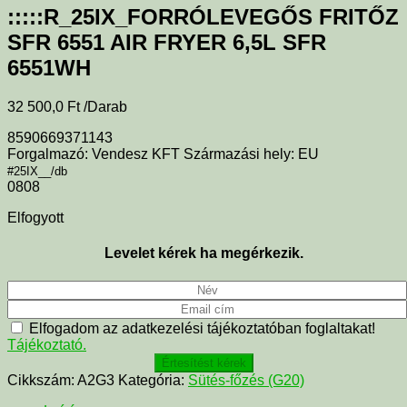
:::::R_25IX_FORRÓLEVEGŐS FRITŐZ
SFR 6551 AIR FRYER 6,5L SFR
6551WH
32 500,0
Ft
/Darab
8590669371143
Forgalmazó: Vendesz KFT Származási hely: EU
#25IX__/db
0808
Elfogyott
Levelet kérek ha megérkezik.
Elfogadom az adatkezelési tájékoztatóban foglaltakat!
Tájékoztató.
Értesítést kérek
Cikkszám:
A2G3
Kategória:
Sütés-főzés (G20)