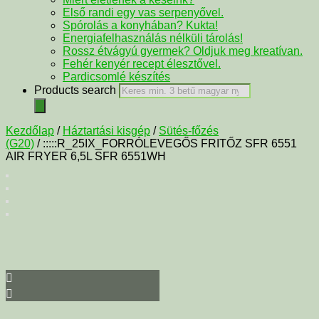
Első randi egy vas serpenyővel.
Spórolás a konyhában? Kukta!
Energiafelhasználás nélküli tárolás!
Rossz étvágyú gyermek? Oldjuk meg kreatívan.
Fehér kenyér recept élesztővel.
Pardicsomlé készítés
Products search
Kezdőlap
/
Háztartási kisgép
/
Sütés-főzés
(G20)
/ :::::R_25IX_FORRÓLEVEGŐS FRITŐZ SFR 6551
AIR FRYER 6,5L SFR 6551WH