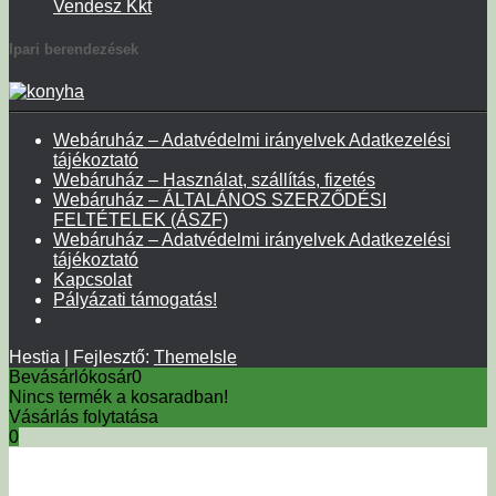
Vendesz Kkt
Ipari berendezések
Webáruház – Adatvédelmi irányelvek Adatkezelési
tájékoztató
Webáruház – Használat, szállítás, fizetés
Webáruház – ÁLTALÁNOS SZERZŐDÉSI
FELTÉTELEK (ÁSZF)
Webáruház – Adatvédelmi irányelvek Adatkezelési
tájékoztató
Kapcsolat
Pályázati támogatás!
Hestia | Fejlesztő:
ThemeIsle
Bevásárlókosár
0
Nincs termék a kosaradban!
Vásárlás folytatása
0