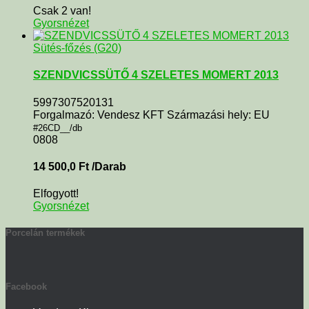
Csak 2 van!
Gyorsnézet
Sütés-főzés (G20)
SZENDVICSSÜTŐ 4 SZELETES MOMERT 2013
5997307520131
Forgalmazó: Vendesz KFT Származási hely: EU
#26CD__/db
0808
14 500,0
Ft
/Darab
Elfogyott!
Gyorsnézet
Porcelán termékek
Facebook