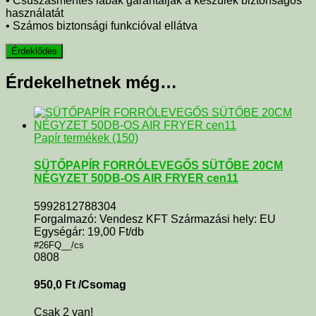
• Csúszásmentes lábak garantálják a készülék biztonságos
használatát
• Számos biztonsági funkcióval ellátva
Érdekelhetnek még…
Papír termékek (150)
SÜTŐPAPÍR FORRÓLEVEGŐS SÜTŐBE 20CM
NÉGYZET 50DB-OS AIR FRYER cen11
5992812788304
Forgalmazó: Vendesz KFT Származási hely: EU
Egységár: 19,00 Ft/db
#26FQ__/cs
0808
950,0
Ft
/Csomag
Csak 2 van!