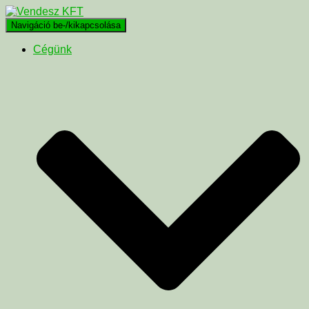
Navigáció be-/kikapcsolása
Cégünk