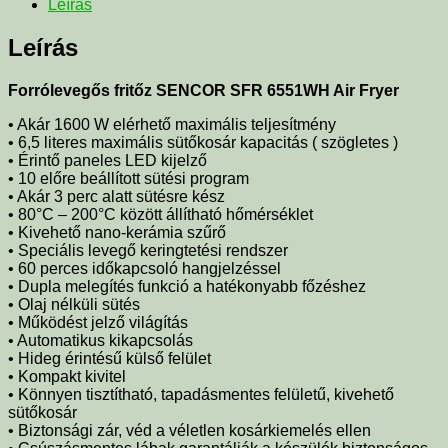
Leírás
Leírás
Forrólevegős fritőz SENCOR
SFR 6551WH Air Fryer
• Akár 1600 W elérhető maximális teljesítmény
• 6,5 literes maximális sütőkosár kapacitás ( szögletes )
• Érintő paneles LED kijelző
• 10 előre beállított sütési program
• Akár 3 perc alatt sütésre kész
• 80°C – 200°C között állítható hőmérséklet
• Kivehető nano-kerámia szűrő
• Speciális levegő keringtetési rendszer
• 60 perces időkapcsoló hangjelzéssel
• Dupla melegítés funkció a hatékonyabb főzéshez
• Olaj nélküli sütés
• Működést jelző világítás
• Automatikus kikapcsolás
• Hideg érintésű külső felület
• Kompakt kivitel
• Könnyen tisztítható, tapadásmentes felületű, kivehető
sütőkosár
• Biztonsági zár, véd a véletlen kosárkiemelés ellen