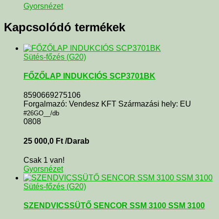
Gyorsnézet
Kapcsolódó termékek
Sütés-főzés (G20)
FŐZŐLAP INDUKCIÓS SCP3701BK
8590669275106
Forgalmazó: Vendesz KFT Származási hely: EU
#26GO__/db
0808
25 000,0
Ft
/Darab
Csak 1 van!
Gyorsnézet
Sütés-főzés (G20)
SZENDVICSSÜTŐ SENCOR SSM 3100 SSM 3100