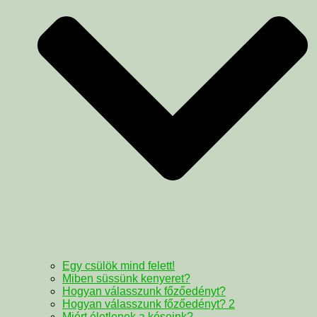
Egy csülök mind felett!
Miben süssünk kenyeret?
Hogyan válasszunk főzőedényt?
Hogyan válasszunk főzőedényt? 2
Miért életlenek a késeink?