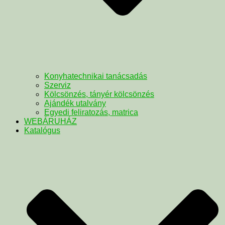
Konyhatechnikai tanácsadás
Szerviz
Kölcsönzés, tányér kölcsönzés
Ajándék utalvány
Egyedi feliratozás, matrica
WEBÁRUHÁZ
Katalógus