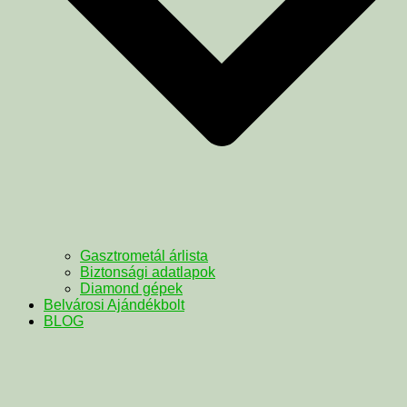
Gasztrometál árlista
Biztonsági adatlapok
Diamond gépek
Belvárosi Ajándékbolt
BLOG