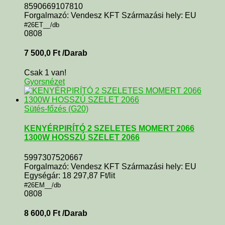
8590669107810
Forgalmazó: Vendesz KFT Származási hely: EU
#26ET__/db
0808
7 500,0
Ft
/Darab
Csak 1 van!
Gyorsnézet
Sütés-főzés (G20)
KENYÉRPIRÍTÓ 2 SZELETES MOMERT 2066
1300W HOSSZÚ SZELET 2066
5997307520667
Forgalmazó: Vendesz KFT Származási hely: EU
Egységár: 18 297,87 Ft/lit
#26EM__/db
0808
8 600,0
Ft
/Darab