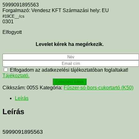
5999091895563
Forgalmazó: Vendesz KFT Származási hely: EU
#19CE__/cs
0301
Elfogyott
Levelet kérek ha megérkezik.
Elfogadom az adatkezelési tájékoztatóban foglaltakat!
Tájékoztató.
Értesítést kérek
Cikkszám:
005S
Kategória:
Fűszer-só-bors-cukortartó (K50)
Leírás
Leírás
5999091895563