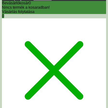
Bevásárlókosár
0
Nincs termék a kosaradban!
Vásárlás folytatása
0