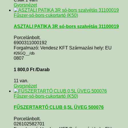
Gyorsnézet
Fűszer-só-bors-cukortartó (K50)
ASZTALI PATIKA 3R só-bors szalvétás 31100019
Porcelánbolt.
6900311000192
Forgalmazó: Vendesz KFT Származási hely: EU
#26GQ__/db
0807
1 800,0
Ft
/Darab
11 van.
Gyorsnézet
Fűszer-só-bors-cukortartó (K50)
FŰSZERTARTÓ CLUB 0,5L ÜVEG 500076
Porcelánbolt.
026102582701