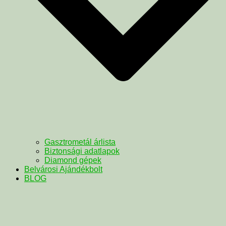
Gasztrometál árlista
Biztonsági adatlapok
Diamond gépek
Belvárosi Ajándékbolt
BLOG