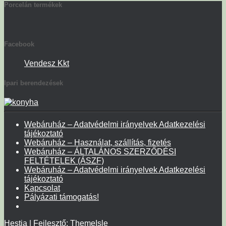
Porcelán termékek
Facebook
Vendesz Kkt
Ipari berendezések
Webáruház – Adatvédelmi irányelvek Adatkezelési
tájékoztató
Webáruház – Használat, szállítás, fizetés
Webáruház – ÁLTALÁNOS SZERZŐDÉSI
FELTÉTELEK (ÁSZF)
Webáruház – Adatvédelmi irányelvek Adatkezelési
tájékoztató
Kapcsolat
Pályázati támogatás!
Hestia | Fejlesztő:
ThemeIsle