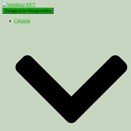
Navigáció be-/kikapcsolása
Cégünk