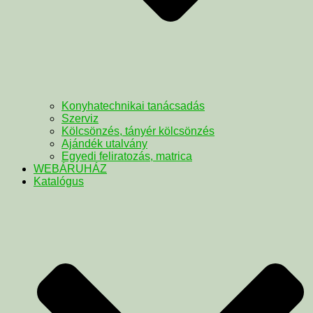
Konyhatechnikai tanácsadás
Szerviz
Kölcsönzés, tányér kölcsönzés
Ajándék utalvány
Egyedi feliratozás, matrica
WEBÁRUHÁZ
Katalógus