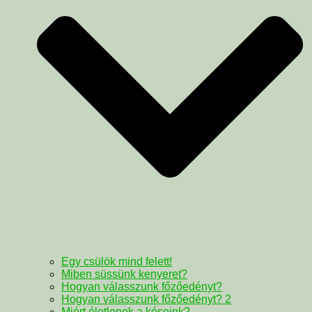
Egy csülök mind felett!
Miben süssünk kenyeret?
Hogyan válasszunk főzőedényt?
Hogyan válasszunk főzőedényt? 2
Miért életlenek a késeink?