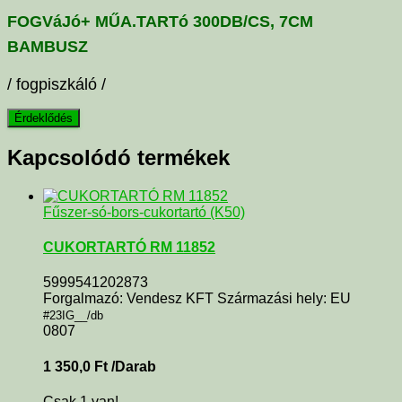
FOGVáJó+ MŰA.TARTó 300DB/CS, 7CM
BAMBUSZ
/ fogpiszkáló /
Kapcsolódó termékek
Fűszer-só-bors-cukortartó (K50)
CUKORTARTÓ RM 11852
5999541202873
Forgalmazó: Vendesz KFT Származási hely: EU
#23IG__/db
0807
1 350,0
Ft
/Darab
Csak 1 van!