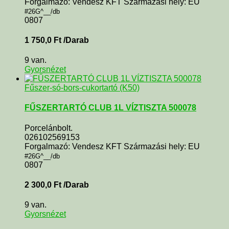
Forgalmazó: Vendesz KFT Származási hely: EU
#26G^__/db
0807
1 750,0
Ft
/Darab
9 van.
Gyorsnézet
Fűszer-só-bors-cukortartó (K50)
FŰSZERTARTÓ CLUB 1L VÍZTISZTA 500078
Porcelánbolt.
026102569153
Forgalmazó: Vendesz KFT Származási hely: EU
#26G^__/db
0807
2 300,0
Ft
/Darab
9 van.
Gyorsnézet