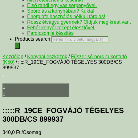
Első randi egy vas serpenyővel.
Spórolás a konyhában? Kukta!
Energiafelhasználás nélküli tárolás!
Rossz étvágyú gyermek? Oldjuk meg kreatívan.
Fehér kenyér recept élesztővel.
Pardicsomlé készítés
Products search
Kezdőlap
/
Konyhai eszközök
/
Fűszer-só-bors-cukortartó
(K50)
/ :::::R_19CE_FOGVÁJÓ TÉGELYES 300DB/CS
899937
:::::R_19CE_FOGVÁJÓ TÉGELYES
300DB/CS 899937
340,0
Ft
/Csomag