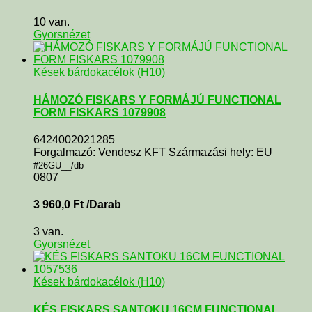
10 van.
Gyorsnézet
Kések bárdokacélok (H10)
HÁMOZÓ FISKARS Y FORMÁJÚ FUNCTIONAL
FORM FISKARS 1079908
6424002021285
Forgalmazó: Vendesz KFT Származási hely: EU
#26GU__/db
0807
3 960,0
Ft
/Darab
3 van.
Gyorsnézet
Kések bárdokacélok (H10)
KÉS FISKARS SANTOKU 16CM FUNCTIONAL