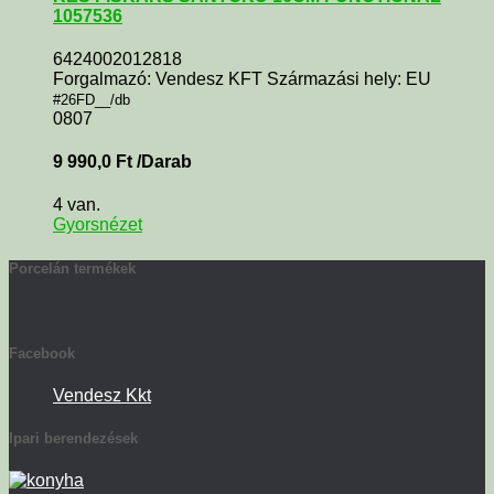
1057536
6424002012818
Forgalmazó: Vendesz KFT Származási hely: EU
#26FD__/db
0807
9 990,0
Ft
/Darab
4 van.
Gyorsnézet
Porcelán termékek
Facebook
Vendesz Kkt
Ipari berendezések