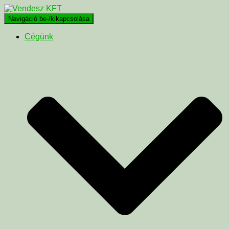
Navigáció be-/kikapcsolása
Cégünk