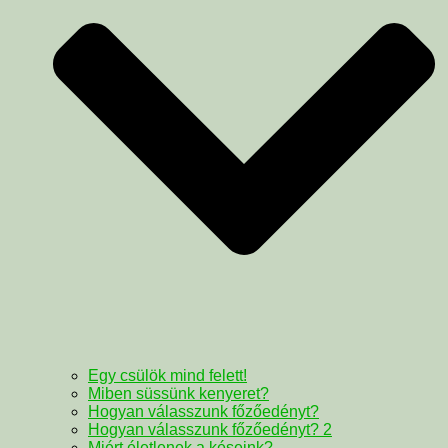
Egy csülök mind felett!
Miben süssünk kenyeret?
Hogyan válasszunk főzőedényt?
Hogyan válasszunk főzőedényt? 2
Miért életlenek a késeink?