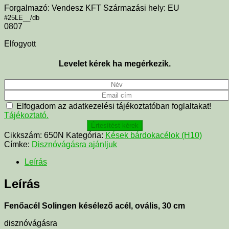
Forgalmazó: Vendesz KFT Származási hely: EU
#25LE__/db
0807
Elfogyott
Levelet kérek ha megérkezik.
Elfogadom az adatkezelési tájékoztatóban foglaltakat!
Tájékoztató.
Értesítést kérek
Cikkszám:
650N
Kategória:
Kések bárdokacélok (H10)
Címke:
Disznóvágásra ajánljuk
Leírás
Leírás
Fenőacél Solingen késélező acél, ovális, 30 cm
disznóvágásra