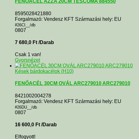
FENŐACÉL AZZA 20CM TESCOMA 884550
8595028421880
Forgalmazó: Vendesz KFT Származási hely: EU
#26CI__/db
0807
7 680,0
Ft
/Darab
Csak 1 van!
Gyorsnézet
Kések bárdokacélok (H10)
FENŐACÉL 30CM OVÁL ARC279010 ARC279010
8421002004278
Forgalmazó: Vendesz KFT Származási hely: EU
#26DU__/db
0807
16 600,0
Ft
/Darab
Elfogyott!