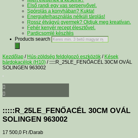
Első randi egy vas serpenyővel.
Spórolás a konyhában? Kukta!
Energiafelhasználás nélküli tárolás!
Rossz étvágyú gyermek? Oldjuk meg kreatívan.
Fehér kenyér recept élesztővel.
Pardicsomlé készítés
Products search
Kezdőlap
/
Hús-zöldség feldolgozó eszközök
/
Kések
bárdokacélok (H10)
/ :::::R_25LE_FENŐACÉL 30CM OVÁL
SOLINGEN 963002
:::::R_25LE_FENŐACÉL 30CM OVÁL
SOLINGEN 963002
17 500,0
Ft
/Darab