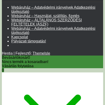
Webáruház – Adatvédelmi irányelvek Adatkezelési
tájékoztató
Webáruház – Használat, szállítás, fizetés
Webáruház – ÁLTALÁNOS SZERZŐDÉSI
FELTÉTELEK (ÁSZF)
Webáruház – Adatvédelmi irányelvek Adatkezelési
tájékoztató
Kapcsolat
Pályázati támogatás!
Hestia | Fejlesztő:
ThemeIsle
Bevásárlókosár
0
Nincs termék a kosaradban!
Vásárlás folytatása
0