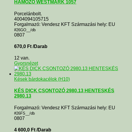
HÁMOZÓ WESTMARK 1057
Porcelánbolt.
4004094105715
Forgalmazó: Vendesz KFT Származási hely: EU
#26GO__/db
0807
670,0
Ft
/Darab
12 van.
Gyorsnézet
Kések bárdokacélok (H10)
KÉS DICK CSONTOZÓ 2980.13 HENTESKÉS
2980.13
Forgalmazó: Vendesz KFT Származási hely: EU
#26FS__/db
0807
4 600,0
Ft
/Darab