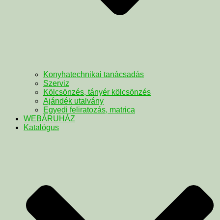
Konyhatechnikai tanácsadás
Szerviz
Kölcsönzés, tányér kölcsönzés
Ajándék utalvány
Egyedi feliratozás, matrica
WEBÁRUHÁZ
Katalógus