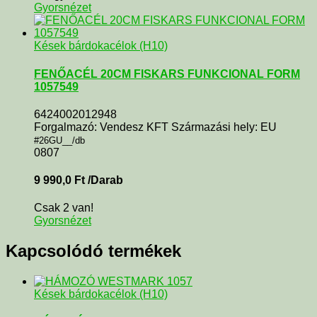
Gyorsnézet
Kések bárdokacélok (H10)
FENŐACÉL 20CM FISKARS FUNKCIONAL FORM
1057549
6424002012948
Forgalmazó: Vendesz KFT Származási hely: EU
#26GU__/db
0807
9 990,0
Ft
/Darab
Csak 2 van!
Gyorsnézet
Kapcsolódó termékek
Kések bárdokacélok (H10)