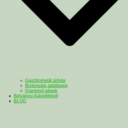
Gasztrometál árlista
Biztonsági adatlapok
Diamond gépek
Belvárosi Ajándékbolt
BLOG