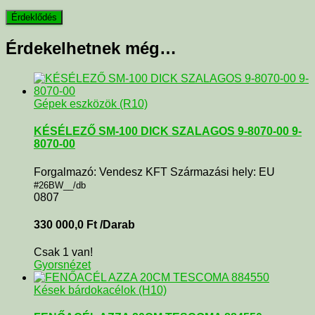
Érdekelhetnek még…
Gépek eszközök (R10)
KÉSÉLEZŐ SM-100 DICK SZALAGOS 9-8070-00 9-
8070-00
Forgalmazó: Vendesz KFT Származási hely: EU
#26BW__/db
0807
330 000,0
Ft
/Darab
Csak 1 van!
Gyorsnézet
Kések bárdokacélok (H10)