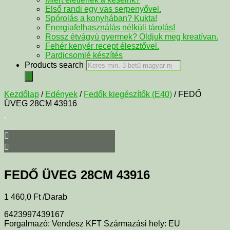
Első randi egy vas serpenyővel.
Spórolás a konyhában? Kukta!
Energiafelhasználás nélküli tárolás!
Rossz étvágyú gyermek? Oldjuk meg kreatívan.
Fehér kenyér recept élesztővel.
Pardicsomlé készítés
Products search
Kezdőlap
/
Edények
/
Fedők kiegészítők (E40)
/ FEDŐ
ÜVEG 28CM 43916
FEDŐ ÜVEG 28CM 43916
1 460,0
Ft
/Darab
6423997439167
Forgalmazó: Vendesz KFT Származási hely: EU