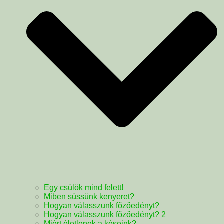
Egy csülök mind felett!
Miben süssünk kenyeret?
Hogyan válasszunk főzőedényt?
Hogyan válasszunk főzőedényt? 2
Miért életlenek a késeink?