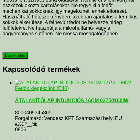
eszközök okozta karcolásokat. Ne tegye ki a fedőt
mechanikai sokkoknak, így megelőzheti ennek eltörését.
Használható hűtőszekrényben, azonban ajánlatos a termikus
sokkok elkerülése. A felhevült fedőt ne helyezze hideg
felületekre. Ne használja a mikrohullámú- vagy a
hagyományos sütőben. Ne mossa mosogatógépben.
Kapcsolódó termékek
Fedők kiegészítők (E40)
ÁTALAKÍTÓLAP INDUKCIÓS 16CM 02750160IW
8000409345865
Forgalmazó: Vendesz KFT Származási hely: EU
#26DP__/db
0806