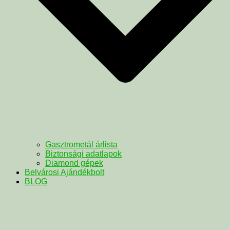
Gasztrometál árlista
Biztonsági adatlapok
Diamond gépek
Belvárosi Ajándékbolt
BLOG