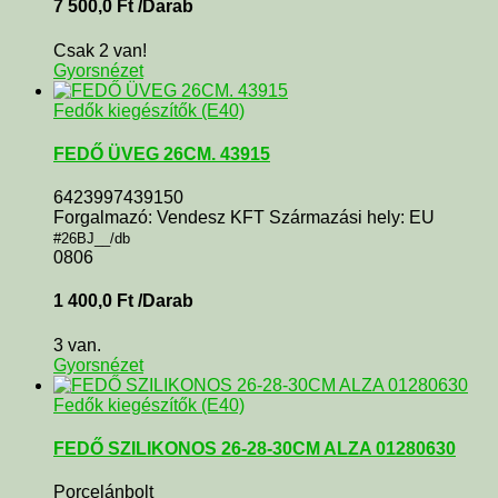
7 500,0
Ft
/Darab
Csak 2 van!
Gyorsnézet
Fedők kiegészítők (E40)
FEDŐ ÜVEG 26CM. 43915
6423997439150
Forgalmazó: Vendesz KFT Származási hely: EU
#26BJ__/db
0806
1 400,0
Ft
/Darab
3 van.
Gyorsnézet
Fedők kiegészítők (E40)
FEDŐ SZILIKONOS 26-28-30CM ALZA 01280630
Porcelánbolt