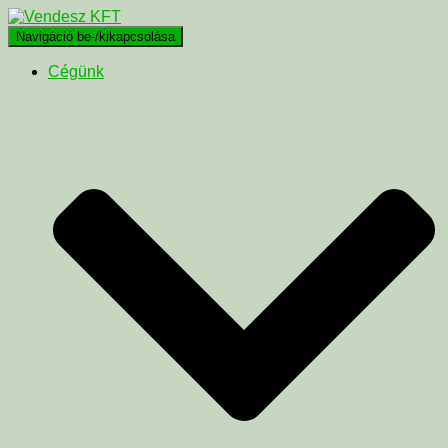
Navigáció be-/kikapcsolása
Cégünk