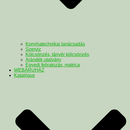
Konyhatechnikai tanácsadás
Szerviz
Kölcsönzés, tányér kölcsönzés
Ajándék utalvány
Egyedi feliratozás, matrica
WEBÁRUHÁZ
Katalógus