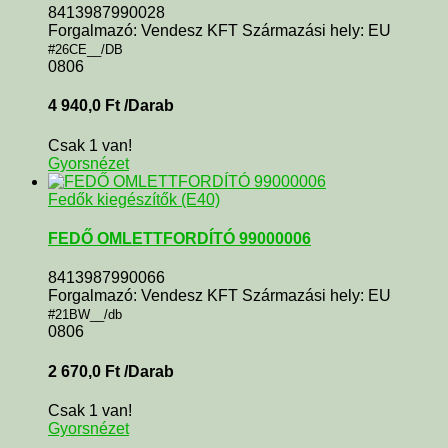
8413987990028
Forgalmazó: Vendesz KFT Származási hely: EU
#26CE__/DB
0806
4 940,0
Ft
/Darab
Csak 1 van!
Gyorsnézet
Fedők kiegészítők (E40)
FEDŐ OMLETTFORDÍTÓ 99000006
8413987990066
Forgalmazó: Vendesz KFT Származási hely: EU
#21BW__/db
0806
2 670,0
Ft
/Darab
Csak 1 van!
Gyorsnézet