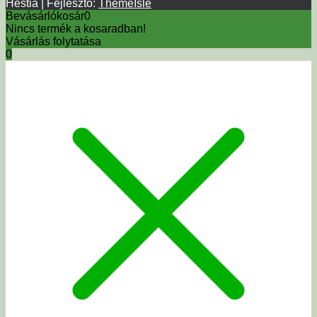
Hestia | Fejlesztő:
ThemeIsle
Bevásárlókosár
0
Nincs termék a kosaradban!
Vásárlás folytatása
0