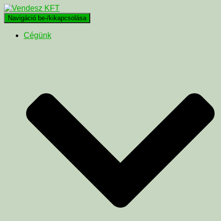
Navigáció be-/kikapcsolása
Cégünk