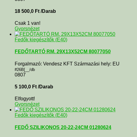
18 500,0
Ft
/Darab
Csak 1 van!
Gyorsnézet
Fedők kiegészítők (E40)
FEDŐTARTÓ RM. 29X13X52CM 80077050
Forgalmazó: Vendesz KFT Származási hely: EU
#26B[__/db
0807
5 100,0
Ft
/Darab
Elfogyott!
Gyorsnézet
Fedők kiegészítők (E40)
FEDŐ SZILIKONOS 20-22-24CM 01280624