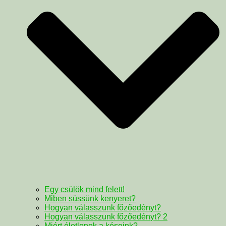
Egy csülök mind felett!
Miben süssünk kenyeret?
Hogyan válasszunk főzőedényt?
Hogyan válasszunk főzőedényt? 2
Miért életlenek a késeink?