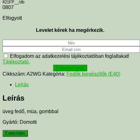
#21FP__/db
0807
Elfogyott
Levelet kérek ha megérkezik.
Elfogadom az adatkezelési tájékoztatóban foglaltakat!
Tájékoztató.
Értesítést kérek
Cikkszám:
A2WG
Kategória:
Fedők kiegészítők (E40)
Leírás
Leírás
üveg fedő, müa, gombbal
Gyártó: Domotti