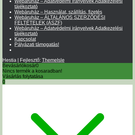
Webáruház – Adatvédelmi irányelvek Adatkezelési
tájékoztató
Webáruház – Használat, szállítás, fizetés
Webáruház – ÁLTALÁNOS SZERZŐDÉSI
FELTÉTELEK (ÁSZF)
Webáruház – Adatvédelmi irányelvek Adatkezelési
tájékoztató
Kapcsolat
Pályázati támogatás!
Hestia | Fejlesztő:
ThemeIsle
Bevásárlókosár
0
Nincs termék a kosaradban!
Vásárlás folytatása
0