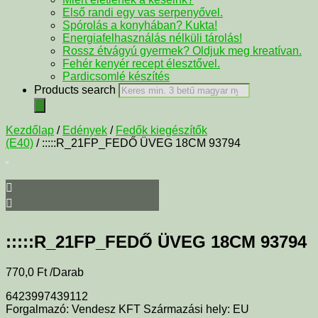
Első randi egy vas serpenyővel.
Spórolás a konyhában? Kukta!
Energiafelhasználás nélküli tárolás!
Rossz étvágyú gyermek? Oldjuk meg kreatívan.
Fehér kenyér recept élesztővel.
Pardicsomlé készítés
Products search
Kezdőlap
/
Edények
/
Fedők kiegészítők
(E40)
/ :::::R_21FP_FEDŐ ÜVEG 18CM 93794
:::::R_21FP_FEDŐ ÜVEG 18CM 93794
770,0
Ft
/Darab
6423997439112
Forgalmazó: Vendesz KFT Származási hely: EU