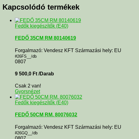
Kapcsolódó termékek
Fedők kiegészítők (E40)
FEDŐ 35CM RM 80140619
Forgalmazó: Vendesz KFT Származási hely: EU
#26FS__/db
0807
9 500,0
Ft
/Darab
Csak 2 van!
Gyorsnézet
Fedők kiegészítők (E40)
FEDŐ 50CM RM. 80076032
Forgalmazó: Vendesz KFT Származási hely: EU
#26GQ__/db
0807