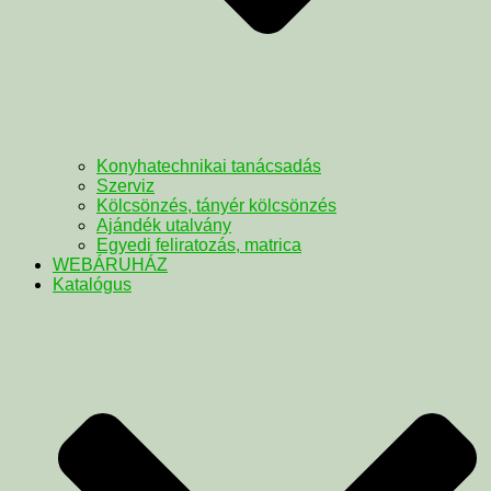
Konyhatechnikai tanácsadás
Szerviz
Kölcsönzés, tányér kölcsönzés
Ajándék utalvány
Egyedi feliratozás, matrica
WEBÁRUHÁZ
Katalógus