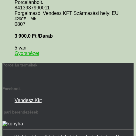
Porcelánbolt.
8413987990011
Forgalmazó: Vendesz KFT Származási hely: EU
#26CE__/db
0807
3 900,0
Ft
/Darab
5 van.
Gyorsnézet
Porcelán termékek
Facebook
Vendesz Kkt
Ipari berendezések