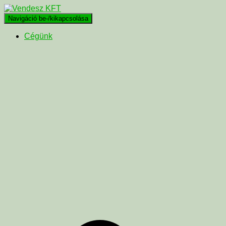
Navigáció be-/kikapcsolása
Cégünk