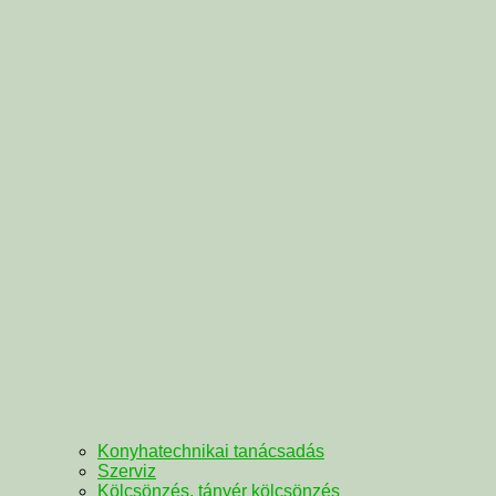
Konyhatechnikai tanácsadás
Szerviz
Kölcsönzés, tányér kölcsönzés