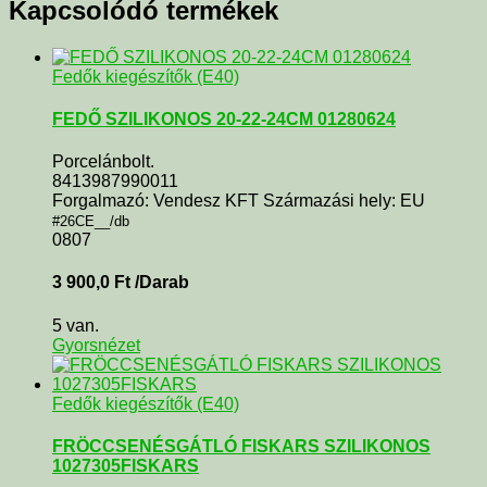
Kapcsolódó termékek
Fedők kiegészítők (E40)
FEDŐ SZILIKONOS 20-22-24CM 01280624
Porcelánbolt.
8413987990011
Forgalmazó: Vendesz KFT Származási hely: EU
#26CE__/db
0807
3 900,0
Ft
/Darab
5 van.
Gyorsnézet
Fedők kiegészítők (E40)
FRÖCCSENÉSGÁTLÓ FISKARS SZILIKONOS
1027305FISKARS