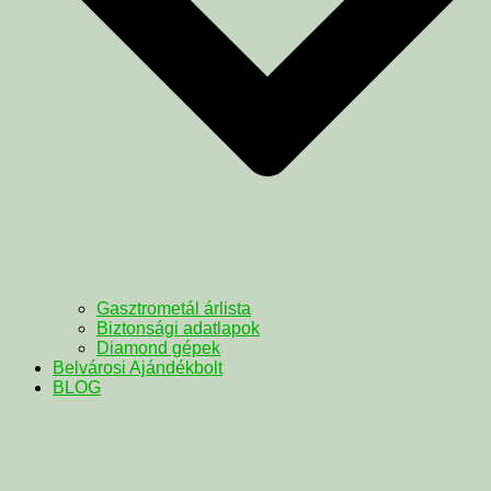
Gasztrometál árlista
Biztonsági adatlapok
Diamond gépek
Belvárosi Ajándékbolt
BLOG