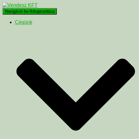
Navigáció be-/kikapcsolása
Cégünk