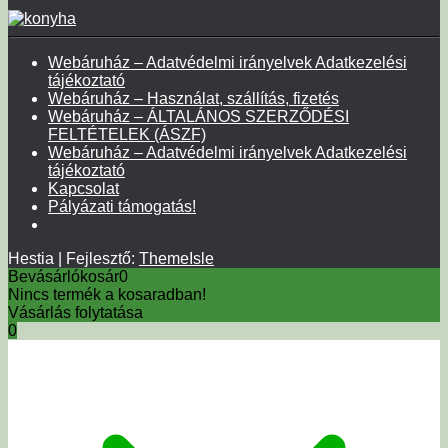
Webáruház – Adatvédelmi irányelvek Adatkezelési
tájékoztató
Webáruház – Használat, szállítás, fizetés
Webáruház – ÁLTALÁNOS SZERZŐDÉSI
FELTÉTELEK (ÁSZF)
Webáruház – Adatvédelmi irányelvek Adatkezelési
tájékoztató
Kapcsolat
Pályázati támogatás!
Hestia | Fejlesztő:
ThemeIsle
Bevásárlókosár
0
Nincs termék a kosaradban!
Vásárlás folytatása
0