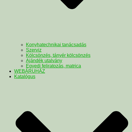
Konyhatechnikai tanácsadás
Szerviz
Kölcsönzés, tányér kölcsönzés
Ajándék utalvány
Egyedi feliratozás, matrica
WEBÁRUHÁZ
Katalógus