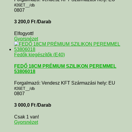
#26ET__/db
0807
3 200,0
Ft
/Darab
Elfogyott!
Gyorsnézet
Fedők kiegészítők (E40)
FEDŐ 18CM PRÉMIUM SZILIKON PEREMMEL
53806018
Forgalmazó: Vendesz KFT Származási hely: EU
#26ET__/db
0807
3 000,0
Ft
/Darab
Csak 1 van!
Gyorsnézet