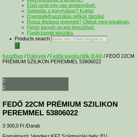
Első randi egy vas serpenyővel.
Spórolás a konyhában? Kukta!
Energiafelhasználás nélküli tárolás!
Rossz étvágyú gyermek? Oldjuk meg kreatívan.
Fehér kenyér recept élesztővel.
Pardicsomlé készítés
Products search
Kezdőlap
/
Edények
/
Fedők kiegészítők (E40)
/ FEDŐ 22CM
PRÉMIUM SZILIKON PEREMMEL 53806022
FEDŐ 22CM PRÉMIUM SZILIKON
PEREMMEL 53806022
3 300,0
Ft
/Darab
Forgalmazó: Vendesz KFT Származási hely: EU