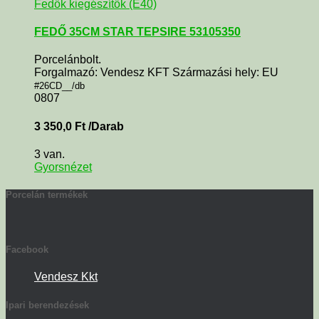
Fedők kiegészítők (E40)
FEDŐ 35CM STAR TEPSIRE 53105350
Porcelánbolt.
Forgalmazó: Vendesz KFT Származási hely: EU
#26CD__/db
0807
3 350,0
Ft
/Darab
3 van.
Gyorsnézet
Porcelán termékek
Facebook
Vendesz Kkt
Ipari berendezések