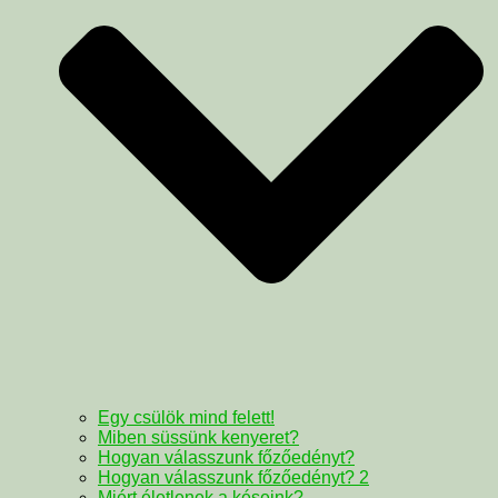
Egy csülök mind felett!
Miben süssünk kenyeret?
Hogyan válasszunk főzőedényt?
Hogyan válasszunk főzőedényt? 2
Miért életlenek a késeink?