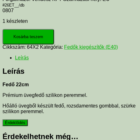
#26ET__/db
0807
1 készleten
Kosárba teszem
Cikkszám:
64X2
Kategória:
Fedők kiegészítők (E40)
Leírás
Leírás
Fedő 22cm
Prémium üvegfedő szilikon peremmel.
Hőálló üvegből készült fedő, rozsdamentes gombbal, szürke
szilikon peremmel.
Érdekelhetnek még…