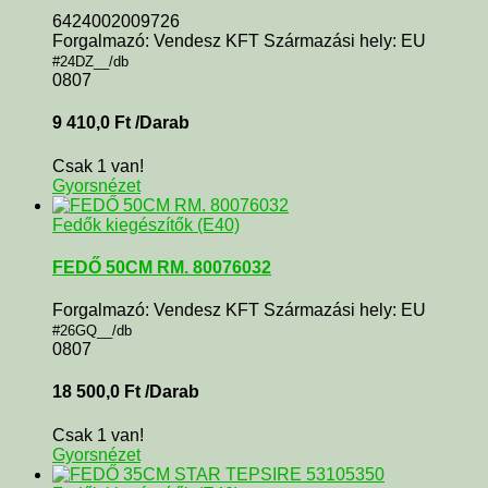
6424002009726
Forgalmazó: Vendesz KFT Származási hely: EU
#24DZ__/db
0807
9 410,0
Ft
/Darab
Csak 1 van!
Gyorsnézet
Fedők kiegészítők (E40)
FEDŐ 50CM RM. 80076032
Forgalmazó: Vendesz KFT Származási hely: EU
#26GQ__/db
0807
18 500,0
Ft
/Darab
Csak 1 van!
Gyorsnézet