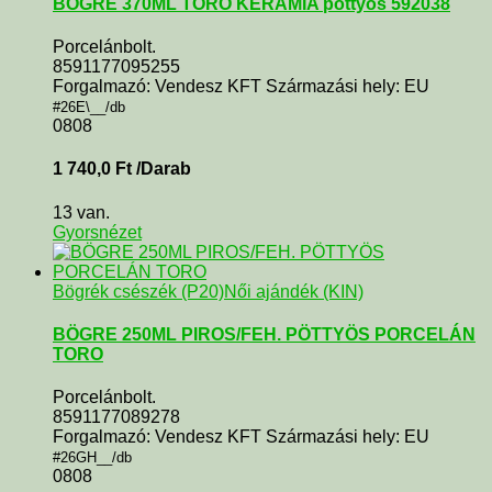
BÖGRE 370ML TORO KERÁMIA pöttyös 592038
Porcelánbolt.
8591177095255
Forgalmazó: Vendesz KFT Származási hely: EU
#26E\__/db
0808
1 740,0
Ft
/Darab
13 van.
Gyorsnézet
Bögrék csészék (P20)
Női ajándék (KIN)
BÖGRE 250ML PIROS/FEH. PÖTTYÖS PORCELÁN
TORO
Porcelánbolt.
8591177089278
Forgalmazó: Vendesz KFT Származási hely: EU
#26GH__/db
0808