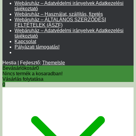
Webáruház – Adatvédelmi irányelvek Adatkezelési
tájékoztató
Webáruház – Használat, szállítás, fizetés
Webáruház – ÁLTALÁNOS SZERZŐDÉSI
FELTÉTELEK (ÁSZF)
Webáruház – Adatvédelmi irányelvek Adatkezelési
tájékoztató
Kapcsolat
Pályázati támogatás!
Hestia | Fejlesztő:
ThemeIsle
Bevásárlókosár
0
Nincs termék a kosaradban!
Vásárlás folytatása
0