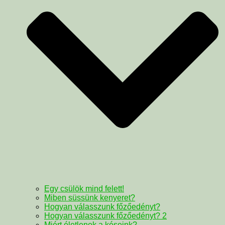
Egy csülök mind felett!
Miben süssünk kenyeret?
Hogyan válasszunk főzőedényt?
Hogyan válasszunk főzőedényt? 2
Miért életlenek a késeink?