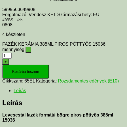
5999563649908
Forgalmazó: Vendesz KFT Származási hely: EU
#26BS__/db
0808
4 készleten
FAZÉK KERÁMIA 385ML PIROS PÖTTYÖS 15036
mennyiség
-
+
Kosárba teszem
Cikkszám:
65EL
Kategória:
Rozsdamentes edények (E10)
Leírás
Leírás
Levesestál fazék formájú bögre piros pöttyös 385ml
15036