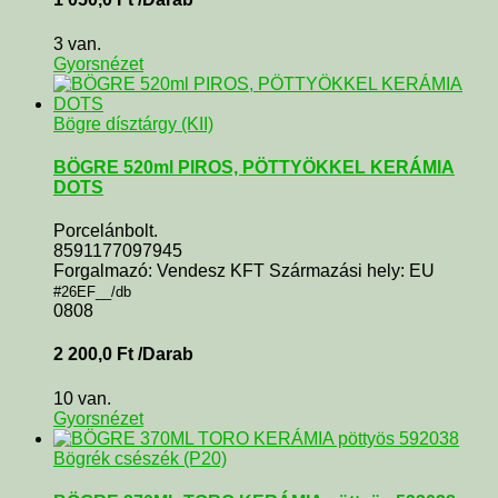
3 van.
Gyorsnézet
Bögre dísztárgy (KII)
BÖGRE 520ml PIROS, PÖTTYÖKKEL KERÁMIA
DOTS
Porcelánbolt.
8591177097945
Forgalmazó: Vendesz KFT Származási hely: EU
#26EF__/db
0808
2 200,0
Ft
/Darab
10 van.
Gyorsnézet
Bögrék csészék (P20)