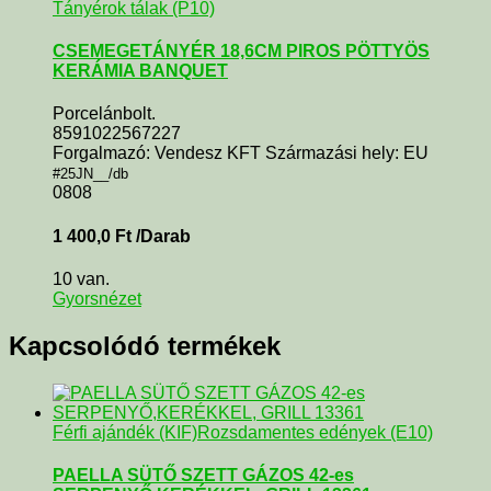
Tányérok tálak (P10)
CSEMEGETÁNYÉR 18,6CM PIROS PÖTTYÖS
KERÁMIA BANQUET
Porcelánbolt.
8591022567227
Forgalmazó: Vendesz KFT Származási hely: EU
#25JN__/db
0808
1 400,0
Ft
/Darab
10 van.
Gyorsnézet
Kapcsolódó termékek
Férfi ajándék (KIF)
Rozsdamentes edények (E10)
PAELLA SÜTŐ SZETT GÁZOS 42-es