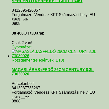
SERPENYŐ,KERÉKKEL, GRILL 13361
8412595420057
Forgalmazó: Vendesz KFT Származási hely: EU
#26D[__/db
0808
38 400,0
Ft
/Darab
Csak 2 van!
Gyorsnézet
Rozsdamentes edények (E10)
MAGASLÁBAS+FEDŐ 26CM CENTURY 8,3L
73030026
Porcelánbolt
8413987733267
Forgalmazó: Vendesz KFT Származási hely: EU
#23EO__/db
0808