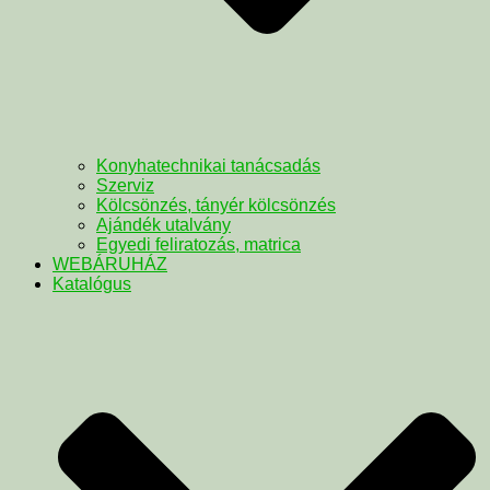
Konyhatechnikai tanácsadás
Szerviz
Kölcsönzés, tányér kölcsönzés
Ajándék utalvány
Egyedi feliratozás, matrica
WEBÁRUHÁZ
Katalógus