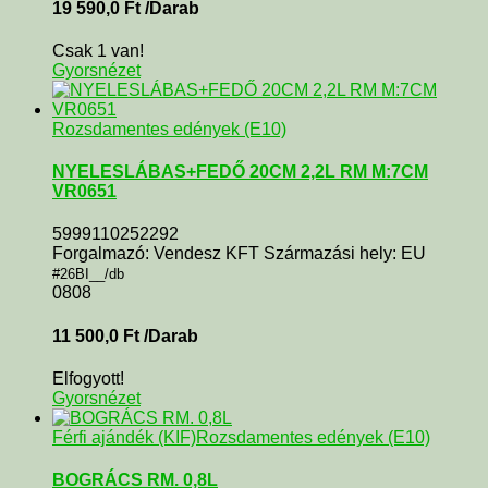
19 590,0
Ft
/Darab
Csak 1 van!
Gyorsnézet
Rozsdamentes edények (E10)
NYELESLÁBAS+FEDŐ 20CM 2,2L RM M:7CM
VR0651
5999110252292
Forgalmazó: Vendesz KFT Származási hely: EU
#26BI__/db
0808
11 500,0
Ft
/Darab
Elfogyott!
Gyorsnézet
Férfi ajándék (KIF)
Rozsdamentes edények (E10)
BOGRÁCS RM. 0,8L