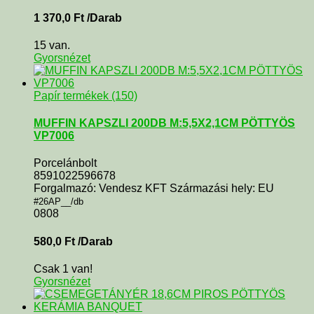
1 370,0
Ft
/Darab
15 van.
Gyorsnézet
Papír termékek (150)
MUFFIN KAPSZLI 200DB M:5,5X2,1CM PÖTTYÖS
VP7006
Porcelánbolt
8591022596678
Forgalmazó: Vendesz KFT Származási hely: EU
#26AP__/db
0808
580,0
Ft
/Darab
Csak 1 van!
Gyorsnézet