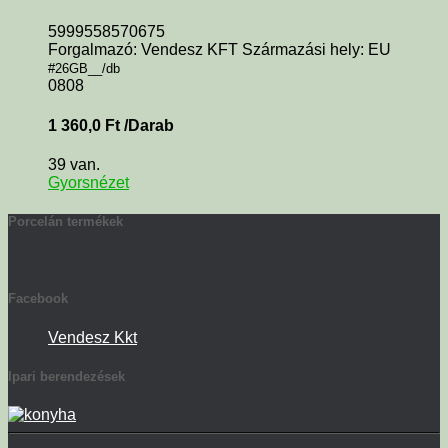
5999558570675
Forgalmazó: Vendesz KFT Származási hely: EU
#26GB__/db
0808
1 360,0
Ft
/Darab
39 van.
Gyorsnézet
Porcelán termékek
Facebook
Vendesz Kkt
Ipari berendezések