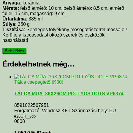
Anyaga:
kerámia
Mérete:
felső átmérő: 10 cm, belső átmérő: 8,5 cm, átmérő
füllel: 15 cm, magasság: 9 cm,
Űrtartalma:
385 ml
Súlya:
350 g
Tisztítása:
Semleges folyékony mosogatószerrel mossa el!
Kerülje a karcosodást okozó szerek és eszközök
használatát!
Érdekelhetnek még…
Tálca csepegtető (K30)
TÁLCA MÜA. 36X26CM PÖTTYÖS DOTS VP6374
8591022567951
Forgalmazó: Vendesz KFT Származási hely: EU
#26GH__/db
0808
1 050,0
Ft
/Darab