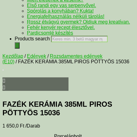
Első randi egy vas serpenyővel.
Spórolás a konyhában? Kukta!
Energiafelhasználás nélküli tárolás!
Rossz étvágyú gyermek? Oldjuk meg kreatívan.
Fehér kenyér recept élesztővel.
Pardicsomlé készítés
Products search
Kezdőlap
/
Edények
/
Rozsdamentes edények
(E10)
/ FAZÉK KERÁMIA 385ML PIROS PÖTTYÖS 15036
FAZÉK KERÁMIA 385ML PIROS
PÖTTYÖS 15036
1 650,0
Ft
/Darab
Porcelánbolt.