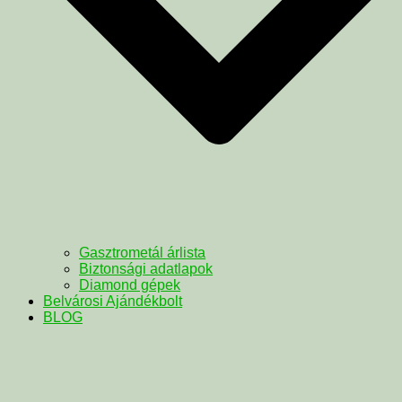
Gasztrometál árlista
Biztonsági adatlapok
Diamond gépek
Belvárosi Ajándékbolt
BLOG