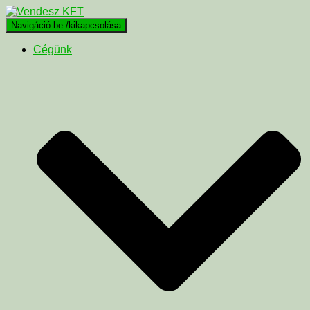
Navigáció be-/kikapcsolása
Cégünk