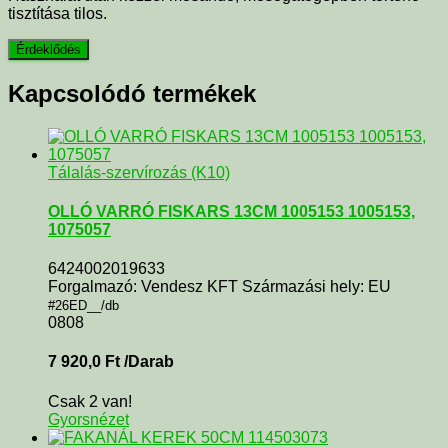
tisztítása tilos.
Kapcsolódó termékek
Tálalás-szervírozás (K10)
OLLÓ VARRÓ FISKARS 13CM 1005153 1005153,
1075057
6424002019633
Forgalmazó: Vendesz KFT Származási hely: EU
#26ED__/db
0808
7 920,0
Ft
/Darab
Csak 2 van!
Gyorsnézet