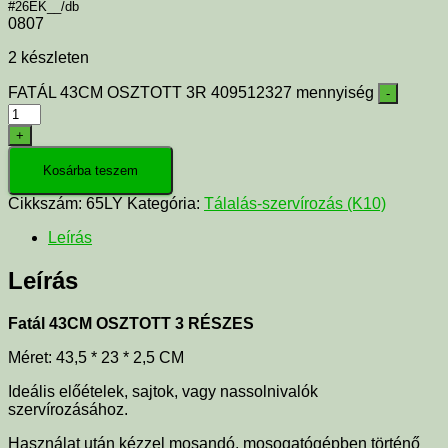
#26EK__/db
0807
2 készleten
FATÁL 43CM OSZTOTT 3R 409512327 mennyiség
-
+
Kosárba teszem
Cikkszám:
65LY
Kategória:
Tálalás-szervírozás (K10)
Leírás
Leírás
Fatál 43CM OSZTOTT 3 RÉSZES
Méret:
43,5 * 23 * 2,5 CM
Ideális előételek, sajtok, vagy nassolnivalók
szervírozásához.
Használat után kézzel mosandó, mosogatógépben történő