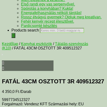
Első randi egy vas serpenyővel.
Spórolás a konyhában? Kukta!
Energiafelhasználás nélküli tárolás!
Rossz étvágyú gyermek? Oldjuk meg kreatívan.
Fehér kenyér recept élesztővel.
Pardicsomlé készítés
Products search
Kezdőlap
/
Konyhai eszközök
/
Tálalás-szervírozás
(K10)
/ FATÁL 43CM OSZTOTT 3R 409512327
FATÁL 43CM OSZTOTT 3R 409512327
4 350,0
Ft
/Darab
5997734512327
Forgalmazó: Vendesz KFT Származási hely: EU