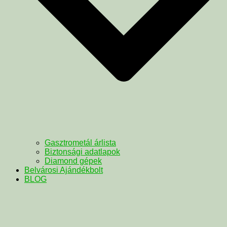
Gasztrometál árlista
Biztonsági adatlapok
Diamond gépek
Belvárosi Ajándékbolt
BLOG