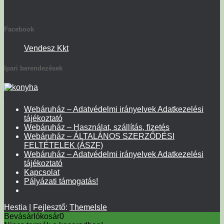
Facebook
Vendesz Kkt
Ipari berendezések
Webáruház – Adatvédelmi irányelvek Adatkezelési
tájékoztató
Webáruház – Használat, szállítás, fizetés
Webáruház – ÁLTALÁNOS SZERZŐDÉSI
FELTÉTELEK (ÁSZF)
Webáruház – Adatvédelmi irányelvek Adatkezelési
tájékoztató
Kapcsolat
Pályázati támogatás!
Hestia | Fejlesztő:
ThemeIsle
Bevásárlókosár
0