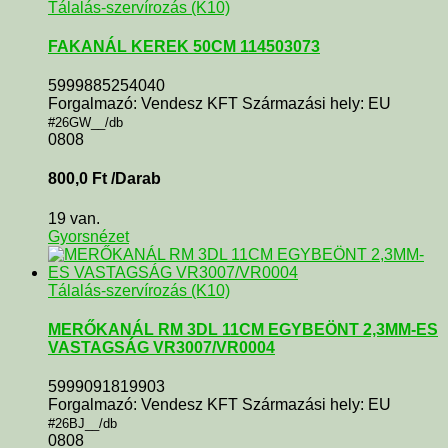
Tálalás-szervírozás (K10)
FAKANÁL KEREK 50CM 114503073
5999885254040
Forgalmazó: Vendesz KFT Származási hely: EU
#26GW__/db
0808
800,0
Ft
/Darab
19 van.
Gyorsnézet
Tálalás-szervírozás (K10)
MERŐKANÁL RM 3DL 11CM EGYBEÖNT 2,3MM-ES
VASTAGSÁG VR3007/VR0004
5999091819903
Forgalmazó: Vendesz KFT Származási hely: EU
#26BJ__/db
0808