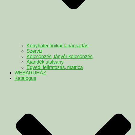
Konyhatechnikai tanácsadás
Szerviz
Kölcsönzés, tányér kölcsönzés
Ajándék utalvány
Egyedi feliratozás, matrica
WEBÁRUHÁZ
Katalógus