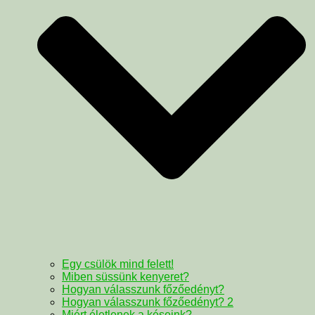
Egy csülök mind felett!
Miben süssünk kenyeret?
Hogyan válasszunk főzőedényt?
Hogyan válasszunk főzőedényt? 2
Miért életlenek a késeink?