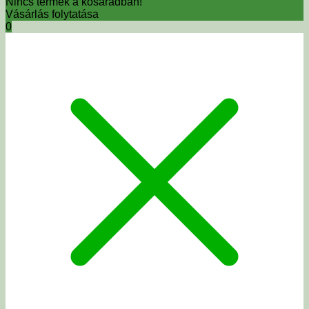
Nincs termék a kosaradban!
Vásárlás folytatása
0