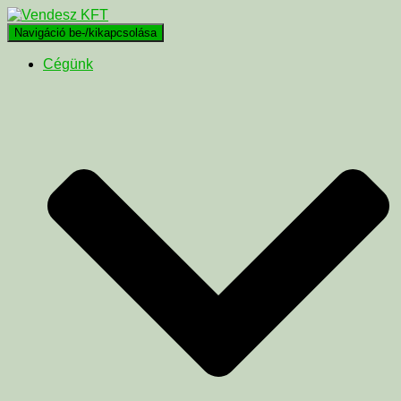
Navigáció be-/kikapcsolása
Cégünk