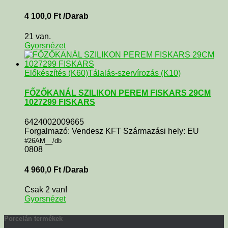
4 100,0
Ft
/Darab
21 van.
Gyorsnézet
Előkészítés (K60)
Tálalás-szervírozás (K10)
FŐZŐKANÁL SZILIKON PEREM FISKARS 29CM
1027299 FISKARS
6424002009665
Forgalmazó: Vendesz KFT Származási hely: EU
#26AM__/db
0808
4 960,0
Ft
/Darab
Csak 2 van!
Gyorsnézet
Porcelán termékek