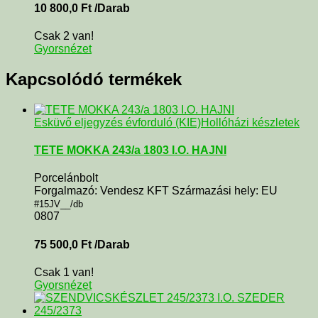
10 800,0
Ft
/Darab
Csak 2 van!
Gyorsnézet
Kapcsolódó termékek
Esküvő eljegyzés évforduló (KIE)
Hollóházi készletek
TETE MOKKA 243/a 1803 I.O. HAJNI
Porcelánbolt
Forgalmazó: Vendesz KFT Származási hely: EU
#15JV__/db
0807
75 500,0
Ft
/Darab
Csak 1 van!
Gyorsnézet