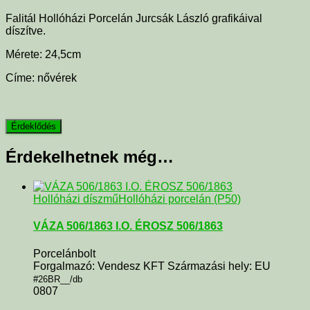
Falitál Hollóházi Porcelán Jurcsák László grafikáival
díszítve.
Mérete: 24,5cm
Címe: nővérek
Érdekelhetnek még…
Hollóházi díszmű
Hollóházi porcelán (P50)
VÁZA 506/1863 I.O. ÉROSZ 506/1863
Porcelánbolt
Forgalmazó: Vendesz KFT Származási hely: EU
#26BR__/db
0807