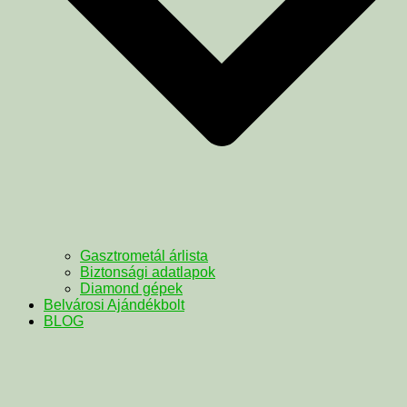
Gasztrometál árlista
Biztonsági adatlapok
Diamond gépek
Belvárosi Ajándékbolt
BLOG