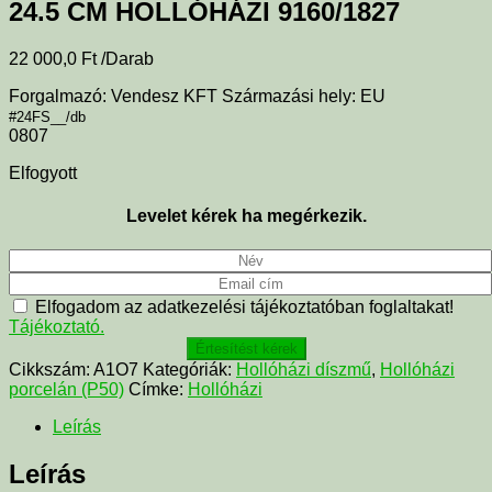
24.5 CM HOLLÓHÁZI 9160/1827
22 000,0
Ft
/Darab
Forgalmazó: Vendesz KFT Származási hely: EU
#24FS__/db
0807
Elfogyott
Levelet kérek ha megérkezik.
Elfogadom az adatkezelési tájékoztatóban foglaltakat!
Tájékoztató.
Értesítést kérek
Cikkszám:
A1O7
Kategóriák:
Hollóházi díszmű
,
Hollóházi
porcelán (P50)
Címke:
Hollóházi
Leírás
Leírás