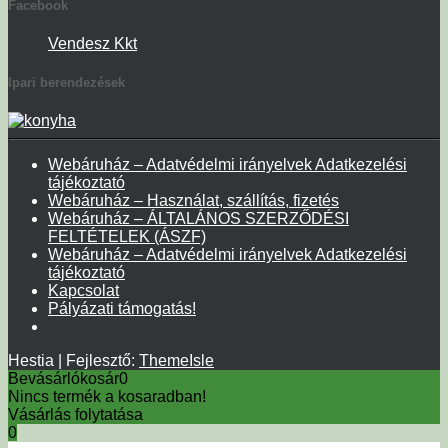
Facebook
Vendesz Kkt
Ipari berendezések
Webáruház – Adatvédelmi irányelvek Adatkezelési
tájékoztató
Webáruház – Használat, szállítás, fizetés
Webáruház – ÁLTALÁNOS SZERZŐDÉSI
FELTÉTELEK (ÁSZF)
Webáruház – Adatvédelmi irányelvek Adatkezelési
tájékoztató
Kapcsolat
Pályázati támogatás!
Hestia | Fejlesztő:
ThemeIsle
Bevásárlókosár
0
Nincs termék a kosaradban!
Vásárlás folytatása
0