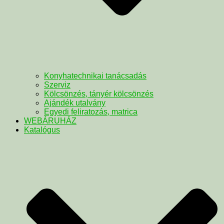
Konyhatechnikai tanácsadás
Szerviz
Kölcsönzés, tányér kölcsönzés
Ajándék utalvány
Egyedi feliratozás, matrica
WEBÁRUHÁZ
Katalógus