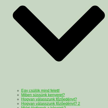
Egy csülök mind felett!
Miben süssünk kenyeret?
Hogyan válasszunk főzőedényt?
Hogyan válasszunk főzőedényt? 2
Miért életlenek a késeink?