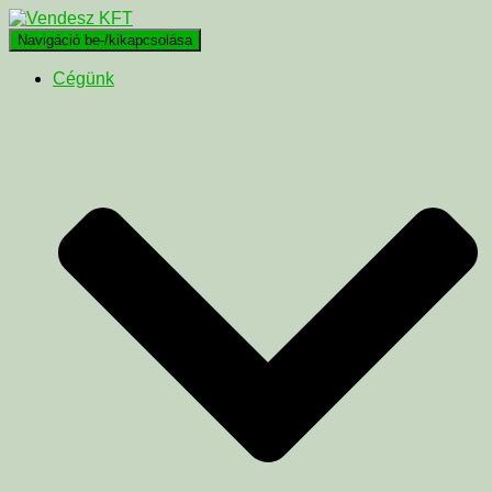
Navigáció be-/kikapcsolása
Cégünk