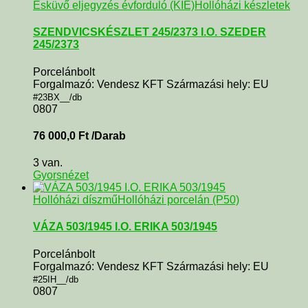
Esküvő eljegyzés évforduló (KIE)
Hollóházi készletek
SZENDVICSKÉSZLET 245/2373 I.O. SZEDER
245/2373
Porcelánbolt
Forgalmazó: Vendesz KFT Származási hely: EU
#23BX__/db
0807
76 000,0
Ft
/Darab
3 van.
Gyorsnézet
Hollóházi díszmű
Hollóházi porcelán (P50)
VÁZA 503/1945 I.O. ERIKA 503/1945
Porcelánbolt
Forgalmazó: Vendesz KFT Származási hely: EU
#25IH__/db
0807