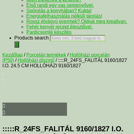
Első randi egy vas serpenyővel.
Spórolás a konyhában? Kukta!
Energiafelhasználás nélküli tárolás!
Rossz étvágyú gyermek? Oldjuk meg kreatívan.
Fehér kenyér recept élesztővel.
Pardicsomlé készítés
Products search
Kezdőlap
/
Porcelán termékek
/
Hollóházi porcelán
(P50)
/
Hollóházi díszmű
/ :::::R_24FS_FALITÁL 9160/1827
I.O. 24.5 CM HOLLÓHÁZI 9160/1827
:::::R_24FS_FALITÁL 9160/1827 I.O.