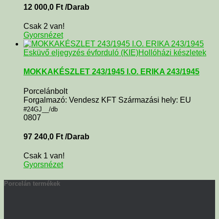
12 000,0
Ft
/Darab
Csak 2 van!
Gyorsnézet
Esküvő eljegyzés évforduló (KIE)
Hollóházi készletek
MOKKAKÉSZLET 243/1945 I.O. ERIKA 243/1945
Porcelánbolt
Forgalmazó: Vendesz KFT Származási hely: EU
#24GJ__/db
0807
97 240,0
Ft
/Darab
Csak 1 van!
Gyorsnézet
Porcelán termékek