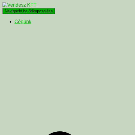
Navigáció be-/kikapcsolása
Cégünk