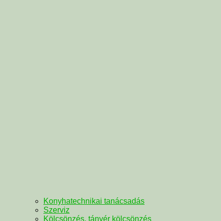
Konyhatechnikai tanácsadás
Szerviz
Kölcsönzés, tányér kölcsönzés