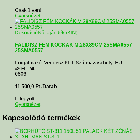
Csak 1 van!
Gyorsnézet
Dekoráció
Női ajándék (KIN)
FALIDÍSZ FÉM KOCKÁK M:28X89CM 25SMA0557
25SMA0557
Forgalmazó: Vendesz KFT Származási hely: EU
#26FI__/db
0806
11 500,0
Ft
/Darab
Elfogyott!
Gyorsnézet
Kapcsolódó termékek