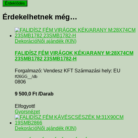
Érdekelhetnek még…
Dekoráció
Női ajándék (KIN)
FALIDÍSZ FÉM VIRÁGOK KÉK/ARANY M:28X74CM
23SMB1782 23SMB1782-H
Forgalmazó: Vendesz KFT Származási hely: EU
#26GG__/db
0806
9 500,0
Ft
/Darab
Elfogyott!
Gyorsnézet
Dekoráció
Női ajándék (KIN)