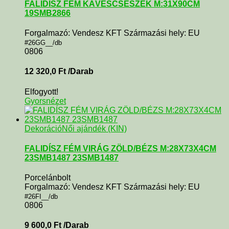
FALIDÍSZ FÉM KÁVÉSCSÉSZÉK M:31X90CM
19SMB2866
Forgalmazó: Vendesz KFT Származási hely: EU
#26GG__/db
0806
12 320,0
Ft
/Darab
Elfogyott!
Gyorsnézet
Dekoráció
Női ajándék (KIN)
FALIDÍSZ FÉM VIRÁG ZÖLD/BÉZS M:28X73X4CM
23SMB1487 23SMB1487
Porcelánbolt
Forgalmazó: Vendesz KFT Származási hely: EU
#26FI__/db
0806
9 600,0
Ft
/Darab