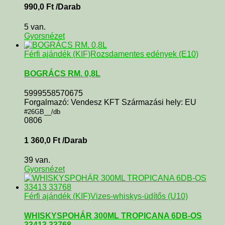
990,0
Ft
/Darab
5 van.
Gyorsnézet
Férfi ajándék (KIF)
Rozsdamentes edények (E10)
BOGRÁCS RM. 0,8L
5999558570675
Forgalmazó: Vendesz KFT Származási hely: EU
#26GB__/db
0806
1 360,0
Ft
/Darab
39 van.
Gyorsnézet
Férfi ajándék (KIF)
Vizes-whiskys-üdítős (U10)
WHISKYSPOHÁR 300ML TROPICANA 6DB-OS
33413 33768