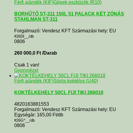
Férfi ajándék (KIF)
Gépek eszközök (R10)
BORHŰTŐ ST-311 150L 51 PALACK KÉT ZÓNÁS
STAHLMAN ST-311
Forgalmazó: Vendesz KFT Származási hely: EU
#26DI__/db
0806
260 000,0
Ft
/Darab
Csak 1 van!
Gyorsnézet
Férfi ajándék (KIF)
Sörös-koktélos (U40)
KOKTÉLKEHELY 50CL FIJI TIKI 266018
4820163881553
Forgalmazó: Vendesz KFT Származási hely: EU
Egységár: 165,00 Ft/db
#26G^__/db
0806