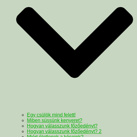
Egy csülök mind felett!
Miben süssünk kenyeret?
Hogyan válasszunk főzőedényt?
Hogyan válasszunk főzőedényt? 2
Miért életlenek a késeink?