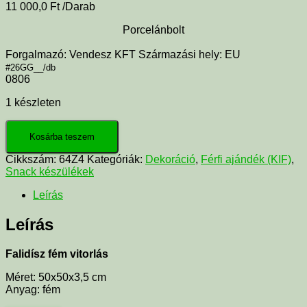
11 000,0
Ft
/Darab
Porcelánbolt
Forgalmazó: Vendesz KFT Származási hely: EU
#26GG__/db
0806
1 készleten
Kosárba teszem
Cikkszám:
64Z4
Kategóriák:
Dekoráció
,
Férfi ajándék (KIF)
,
Snack készülékek
Leírás
Leírás
Falidísz fém vitorlás
Méret: 50x50x3,5 cm
Anyag: fém