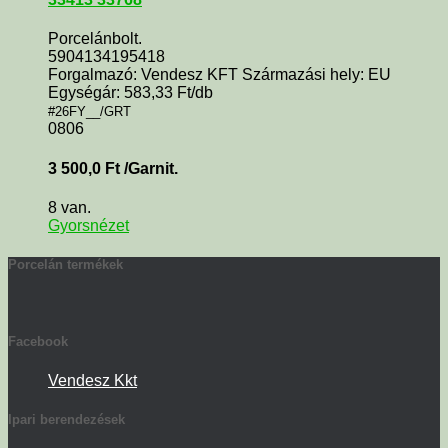
Porcelánbolt.
5904134195418
Forgalmazó: Vendesz KFT Származási hely: EU
Egységár: 583,33 Ft/db
#26FY__/GRT
0806
3 500,0
Ft
/Garnit.
8 van.
Gyorsnézet
Porcelán termékek
Facebook
Vendesz Kkt
Ipari berendezések