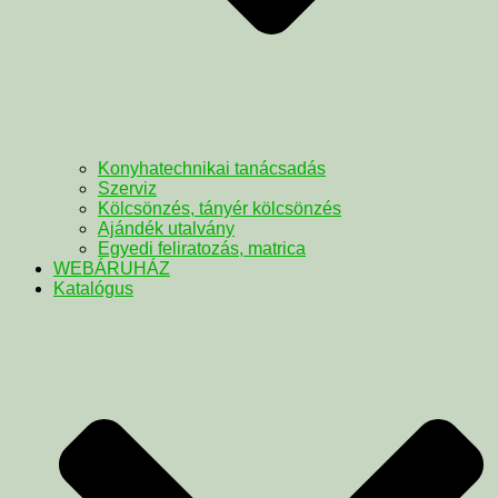
Konyhatechnikai tanácsadás
Szerviz
Kölcsönzés, tányér kölcsönzés
Ajándék utalvány
Egyedi feliratozás, matrica
WEBÁRUHÁZ
Katalógus