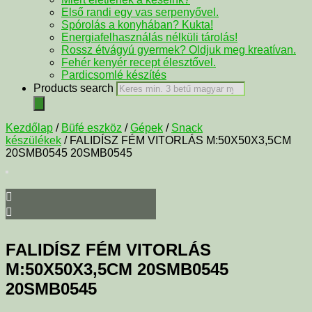
Első randi egy vas serpenyővel.
Spórolás a konyhában? Kukta!
Energiafelhasználás nélküli tárolás!
Rossz étvágyú gyermek? Oldjuk meg kreatívan.
Fehér kenyér recept élesztővel.
Pardicsomlé készítés
Products search
Kezdőlap
/
Büfé eszköz
/
Gépek
/
Snack
készülékek
/ FALIDÍSZ FÉM VITORLÁS M:50X50X3,5CM
20SMB0545 20SMB0545
FALIDÍSZ FÉM VITORLÁS
M:50X50X3,5CM 20SMB0545
20SMB0545