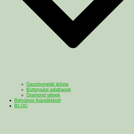
Gasztrometál árlista
Biztonsági adatlapok
Diamond gépek
Belvárosi Ajándékbolt
BLOG