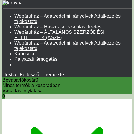
Webáruház – Adatvédelmi irányelvek Adatkezelési
tájékoztató
Webáruház – Használat, szállítás, fizetés
Webáruház – ÁLTALÁNOS SZERZŐDÉSI
FELTÉTELEK (ÁSZF)
Webáruház – Adatvédelmi irányelvek Adatkezelési
tájékoztató
Kapcsolat
Pályázati támogatás!
Hestia | Fejlesztő:
ThemeIsle
Bevásárlókosár
0
Nincs termék a kosaradban!
Vásárlás folytatása
0