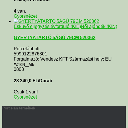
4 van.
Gyorsnézet
Esküvő eljegyzés évforduló (KIE)
Női ajándék (KIN)
GYERTYATARTÓ 5ÁGÚ 79CM 520362
Porcelánbolt
5999122876301
Forgalmazó: Vendesz KFT Származási hely: EU
#24KN__/db
0808
28 340,0
Ft
/Darab
Csak 1 van!
Gyorsnézet
Porcelán termékek