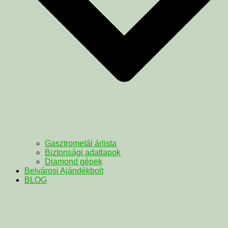
Gasztrometál árlista
Biztonsági adatlapok
Diamond gépek
Belvárosi Ajándékbolt
BLOG