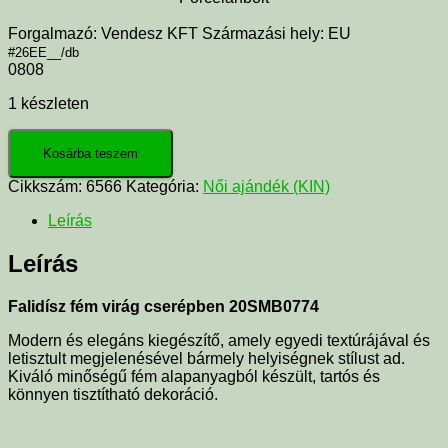
Forgalmazó: Vendesz KFT Származási hely: EU
#26EE__/db
0808
1 készleten
Kosárba teszem
Cikkszám:
6566
Kategória:
Női ajándék (KIN)
Leírás
Leírás
Falidísz fém virág cserépben 20SMB0774
Modern és elegáns kiegészítő, amely egyedi textúrájával és
letisztult megjelenésével bármely helyiségnek stílust ad.
Kiváló minőségű fém alapanyagból készült, tartós és
könnyen tisztítható dekoráció.