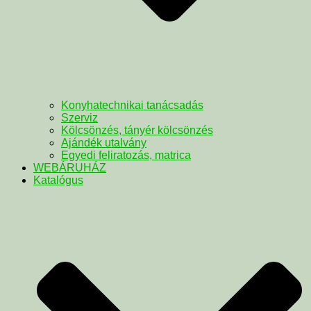
Konyhatechnikai tanácsadás
Szerviz
Kölcsönzés, tányér kölcsönzés
Ajándék utalvány
Egyedi feliratozás, matrica
WEBÁRUHÁZ
Katalógus