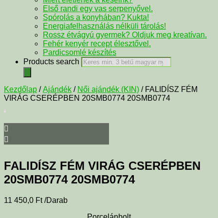
Első randi egy vas serpenyővel.
Spórolás a konyhában? Kukta!
Energiafelhasználás nélküli tárolás!
Rossz étvágyú gyermek? Oldjuk meg kreatívan.
Fehér kenyér recept élesztővel.
Pardicsomlé készítés
Products search
Kezdőlap
/
Ajándék
/
Női ajándék (KIN)
/ FALIDÍSZ FÉM
VIRÁG CSERÉPBEN 20SMB0774 20SMB0774
FALIDÍSZ FÉM VIRÁG CSERÉPBEN
20SMB0774 20SMB0774
11 450,0
Ft
/Darab
Porcelánbolt