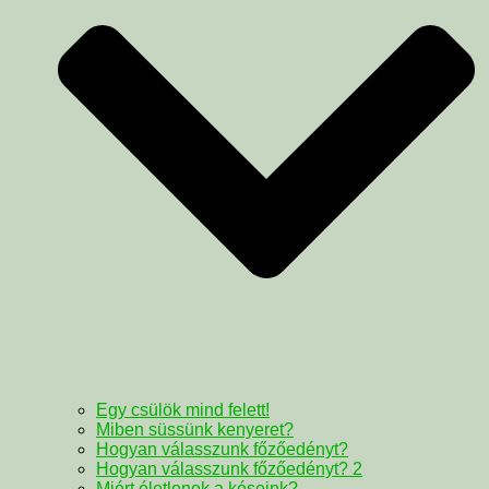
Egy csülök mind felett!
Miben süssünk kenyeret?
Hogyan válasszunk főzőedényt?
Hogyan válasszunk főzőedényt? 2
Miért életlenek a késeink?