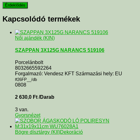
Kapcsolódó termékek
Női ajándék (KIN)
SZAPPAN 3X125G NARANCS 519106
Porcelánbolt
8032665592264
Forgalmazó: Vendesz KFT Származási hely: EU
#26FP__/db
0808
2 630,0
Ft
/Darab
3 van.
Gyorsnézet
Bögre dísztárgy (KII)
Dekoráció