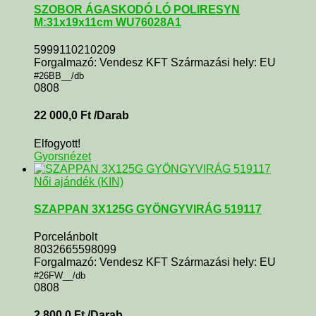
SZOBOR ÁGASKODÓ LÓ POLIRESYN
M:31x19x11cm WU76028A1
5999110210209
Forgalmazó: Vendesz KFT Származási hely: EU
#26BB__/db
0808
22 000,0
Ft
/Darab
Elfogyott!
Gyorsnézet
Női ajándék (KIN)
SZAPPAN 3X125G GYÖNGYVIRÁG 519117
Porcelánbolt
8032665598099
Forgalmazó: Vendesz KFT Származási hely: EU
#26FW__/db
0808
2 800,0
Ft
/Darab