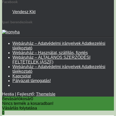
Facebook
Vendesz Kkt
Ipari berendezések
Webáruház – Adatvédelmi irányelvek Adatkezelési
tájékoztató
Webáruház – Használat, szállítás, fizetés
Webáruház – ÁLTALÁNOS SZERZŐDÉSI
FELTÉTELEK (ÁSZF)
Webáruház – Adatvédelmi irányelvek Adatkezelési
tájékoztató
Kapcsolat
Pályázati támogatás!
Hestia | Fejlesztő:
ThemeIsle
Bevásárlókosár
0
Nincs termék a kosaradban!
Vásárlás folytatása
0