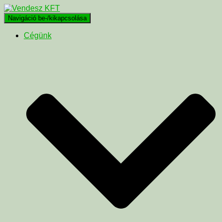
Navigáció be-/kikapcsolása
Cégünk