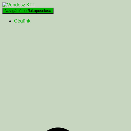
Navigáció be-/kikapcsolása
Cégünk