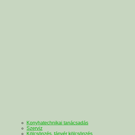
Konyhatechnikai tanácsadás
Szerviz
Kölcsönzés, tányér kölcsönzés