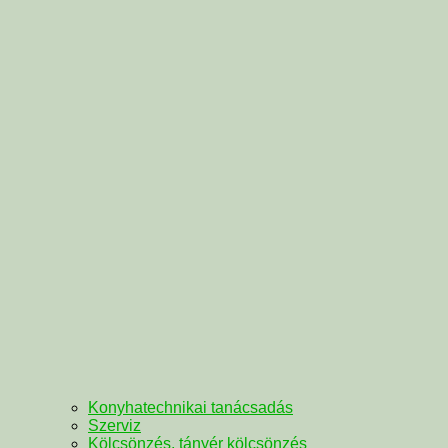
Konyhatechnikai tanácsadás
Szerviz
Kölcsönzés, tányér kölcsönzés