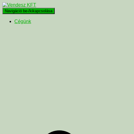
Navigáció be-/kikapcsolása
Cégünk