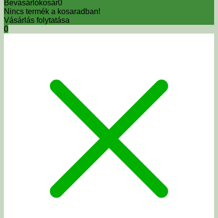
Bevásárlókosár
0
Nincs termék a kosaradban!
Vásárlás folytatása
0