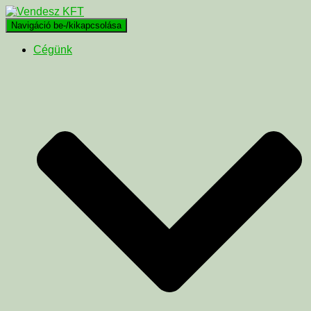
Navigáció be-/kikapcsolása
Cégünk