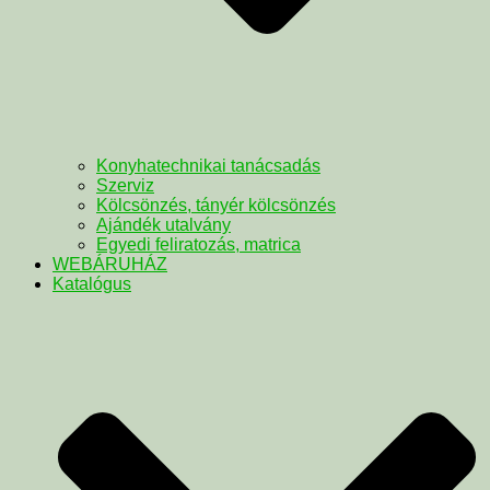
Konyhatechnikai tanácsadás
Szerviz
Kölcsönzés, tányér kölcsönzés
Ajándék utalvány
Egyedi feliratozás, matrica
WEBÁRUHÁZ
Katalógus