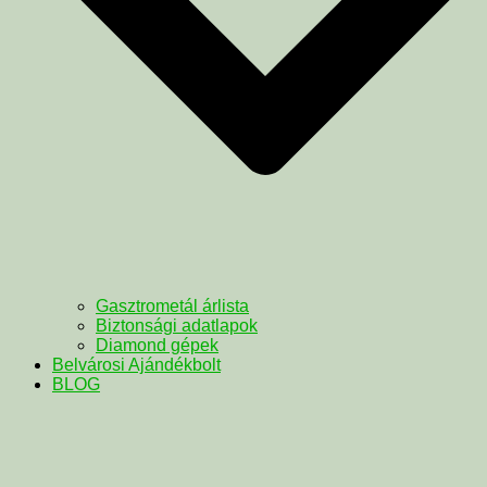
Gasztrometál árlista
Biztonsági adatlapok
Diamond gépek
Belvárosi Ajándékbolt
BLOG