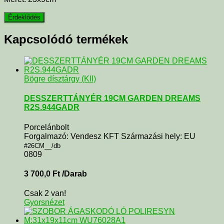
Kapcsolódó termékek
Bögre dísztárgy (KII)
DESSZERTTÁNYÉR 19CM GARDEN DREAMS
R2S.944GADR
Porcelánbolt
Forgalmazó: Vendesz KFT Származási hely: EU
#26CM__/db
0809
3 700,0
Ft
/Darab
Csak 2 van!
Gyorsnézet