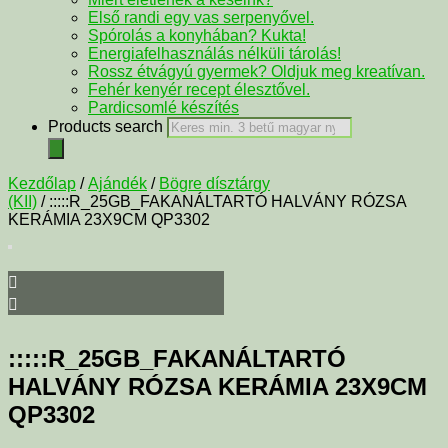
Első randi egy vas serpenyővel.
Spórolás a konyhában? Kukta!
Energiafelhasználás nélküli tárolás!
Rossz étvágyú gyermek? Oldjuk meg kreatívan.
Fehér kenyér recept élesztővel.
Pardicsomlé készítés
Products search
Kezdőlap
/
Ajándék
/
Bögre dísztárgy
(KII)
/ :::::R_25GB_FAKANÁLTARTÓ HALVÁNY RÓZSA
KERÁMIA 23X9CM QP3302
:::::R_25GB_FAKANÁLTARTÓ
HALVÁNY RÓZSA KERÁMIA 23X9CM
QP3302