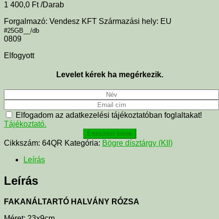
1 400,0
Ft
/Darab
Forgalmazó: Vendesz KFT Származási hely: EU
#25GB__/db
0809
Elfogyott
Levelet kérek ha megérkezik.
Elfogadom az adatkezelési tájékoztatóban foglaltakat!
Tájékoztató.
Értesítést kérek
Cikkszám:
64QR
Kategória:
Bögre dísztárgy (KII)
Leírás
Leírás
FAKANÁLTARTÓ HALVÁNY RÓZSA
Méret: 23x9cm