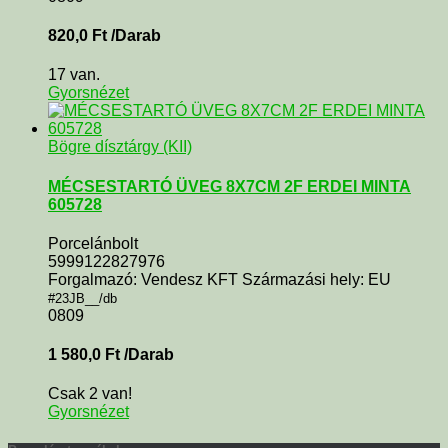
820,0
Ft
/Darab
17 van.
Gyorsnézet
Bögre dísztárgy (KII)
MÉCSESTARTÓ ÜVEG 8X7CM 2F ERDEI MINTA
605728
Porcelánbolt
5999122827976
Forgalmazó: Vendesz KFT Származási hely: EU
#23JB__/db
0809
1 580,0
Ft
/Darab
Csak 2 van!
Gyorsnézet