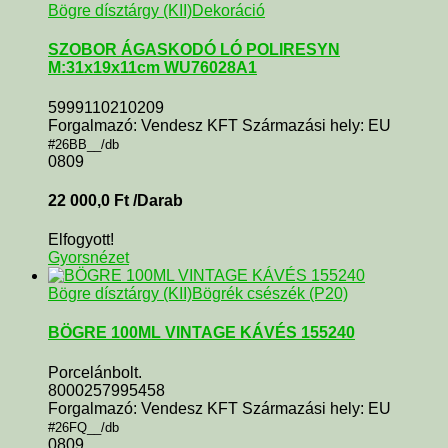
Bögre dísztárgy (KII)
Dekoráció
SZOBOR ÁGASKODÓ LÓ POLIRESYN
M:31x19x11cm WU76028A1
5999110210209
Forgalmazó: Vendesz KFT Származási hely: EU
#26BB__/db
0809
22 000,0
Ft
/Darab
Elfogyott!
Gyorsnézet
Bögre dísztárgy (KII)
Bögrék csészék (P20)
BÖGRE 100ML VINTAGE KÁVÉS 155240
Porcelánbolt.
8000257995458
Forgalmazó: Vendesz KFT Származási hely: EU
#26FQ__/db
0809