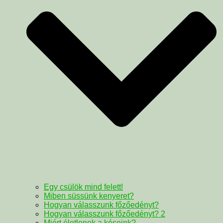
Egy csülök mind felett!
Miben süssünk kenyeret?
Hogyan válasszunk főzőedényt?
Hogyan válasszunk főzőedényt? 2
Miért életlenek a késeink?