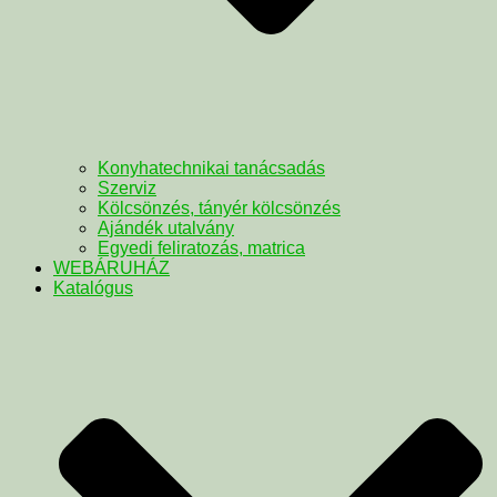
Konyhatechnikai tanácsadás
Szerviz
Kölcsönzés, tányér kölcsönzés
Ajándék utalvány
Egyedi feliratozás, matrica
WEBÁRUHÁZ
Katalógus