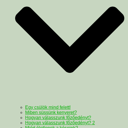
Egy csülök mind felett!
Miben süssünk kenyeret?
Hogyan válasszunk főzőedényt?
Hogyan válasszunk főzőedényt? 2
Miért életlenek a késeink?