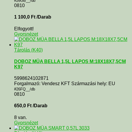
#26GB__/db
0810
1 100,0
Ft
/Darab
Elfogyott!
Gyorsnézet
Tárolás (K40)
DOBOZ MÜA BELLA 1,5L LAPOS M:18X18X7,5CM
K97
5998624102871
Forgalmazó: Vendesz KFT Származási hely: EU
#26FQ__/db
0810
650,0
Ft
/Darab
8 van.
Gyorsnézet