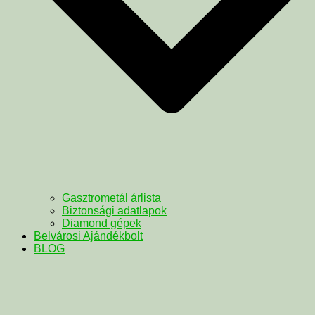
Gasztrometál árlista
Biztonsági adatlapok
Diamond gépek
Belvárosi Ajándékbolt
BLOG