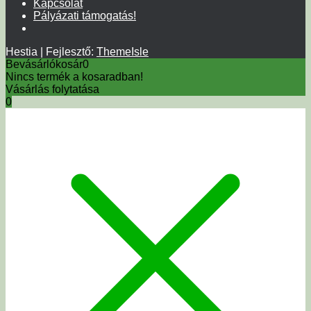
Kapcsolat
Pályázati támogatás!
Hestia | Fejlesztő:
ThemeIsle
Bevásárlókosár
0
Nincs termék a kosaradban!
Vásárlás folytatása
0