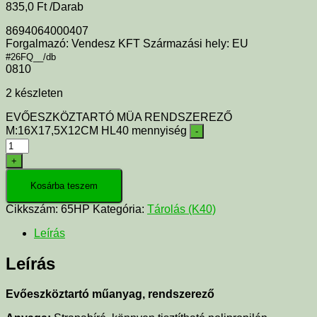
835,0
Ft
/Darab
8694064000407
Forgalmazó: Vendesz KFT Származási hely: EU
#26FQ__/db
0810
2 készleten
EVŐESZKÖZTARTÓ MÜA RENDSZEREZŐ
M:16X17,5X12CM HL40 mennyiség
-
+
Kosárba teszem
Cikkszám:
65HP
Kategória:
Tárolás (K40)
Leírás
Leírás
Evőeszköztartó műanyag, rendszerező