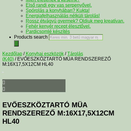
Első randi egy vas serpenyővel.
Spórolás a konyhában? Kukta!
Energiafelhasználás nélküli tárolás!
Rossz étvágyú gyermek? Oldjuk meg kreatívan.
Fehér kenyér recept élesztővel.
Pardicsomlé készítés
Products search
Kezdőlap
/
Konyhai eszközök
/
Tárolás
(K40)
/ EVŐESZKÖZTARTÓ MÜA RENDSZEREZŐ
M:16X17,5X12CM HL40
EVŐESZKÖZTARTÓ MÜA
RENDSZEREZŐ M:16X17,5X12CM
HL40