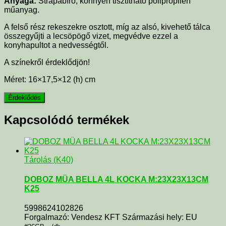
Anyaga:
Strapabíró, könnyen tisztítható polipropilén
műanyag.
A felső rész rekeszekre osztott, míg az alsó, kivehető tálca
összegyűjti a lecsöpögő vizet, megvédve ezzel a
konyhapultot a nedvességtől.
A színekről érdeklődjön!
Méret:
16×17,5×12 (h) cm
Kapcsolódó termékek
Tárolás (K40)
DOBOZ MÜA BELLA 4L KOCKA M:23X23X13CM
K25
5998624102826
Forgalmazó: Vendesz KFT Származási hely: EU