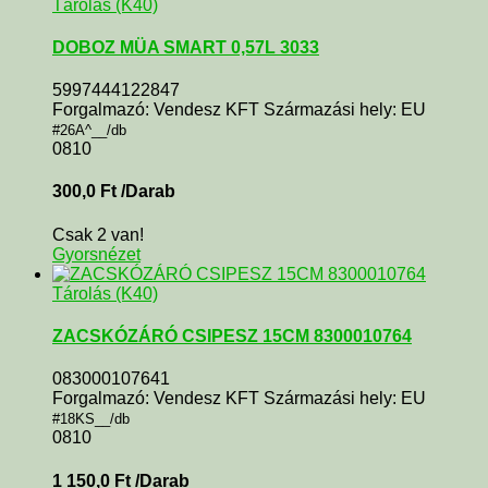
Tárolás (K40)
DOBOZ MÜA SMART 0,57L 3033
5997444122847
Forgalmazó: Vendesz KFT Származási hely: EU
#26A^__/db
0810
300,0
Ft
/Darab
Csak 2 van!
Gyorsnézet
Tárolás (K40)
ZACSKÓZÁRÓ CSIPESZ 15CM 8300010764
083000107641
Forgalmazó: Vendesz KFT Származási hely: EU
#18KS__/db
0810
1 150,0
Ft
/Darab