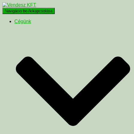
Navigáció be-/kikapcsolása
Cégünk