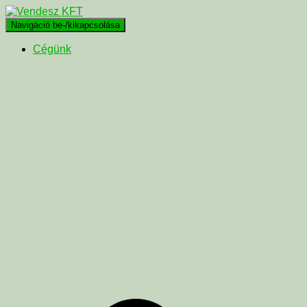
Navigáció be-/kikapcsolása
Cégünk