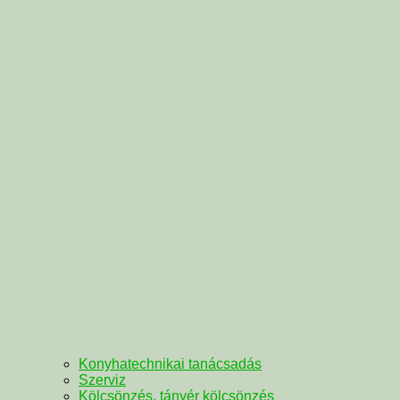
Konyhatechnikai tanácsadás
Szerviz
Kölcsönzés, tányér kölcsönzés