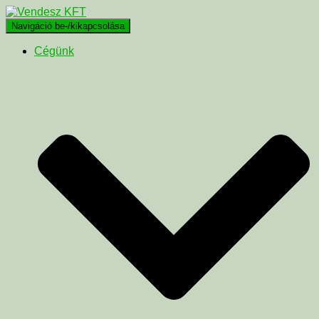
Navigáció be-/kikapcsolása
Cégünk