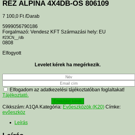
RÉZ ALPINA 4X4DB-OS 806109
7 100,0
Ft
/Darab
5999056790186
Forgalmazó: Vendesz KFT Származási hely: EU
#23CN__/db
0808
Elfogyott
Levelet kérek ha megérkezik.
Elfogadom az adatkezelési tájékoztatóban foglaltakat!
Tájékoztató.
Értesítést kérek
Cikkszám:
A1QA
Kategória:
Evőeszközök (K20)
Címke:
evőeszköz
Leírás