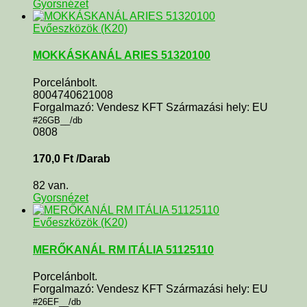
Gyorsnézet
Evőeszközök (K20)
MOKKÁSKANÁL ARIES 51320100
Porcelánbolt.
8004740621008
Forgalmazó: Vendesz KFT Származási hely: EU
#26GB__/db
0808
170,0
Ft
/Darab
82 van.
Gyorsnézet
Evőeszközök (K20)
MERŐKANÁL RM ITÁLIA 51125110
Porcelánbolt.
Forgalmazó: Vendesz KFT Származási hely: EU
#26EF__/db