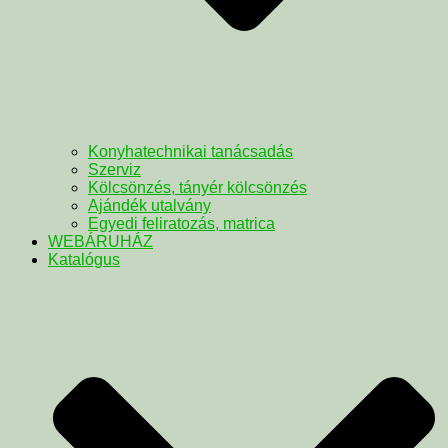
Konyhatechnikai tanácsadás
Szerviz
Kölcsönzés, tányér kölcsönzés
Ajándék utalvány
Egyedi feliratozás, matrica
WEBÁRUHÁZ
Katalógus