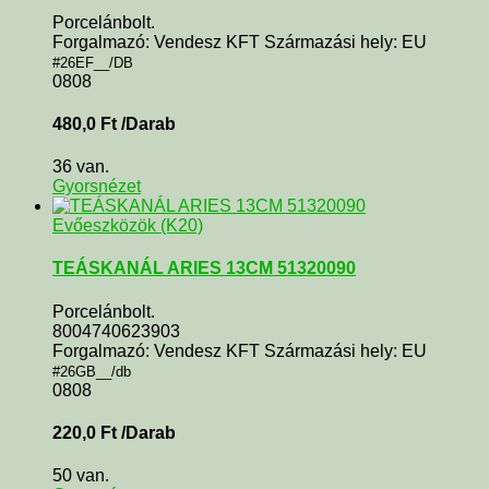
Porcelánbolt.
Forgalmazó: Vendesz KFT Származási hely: EU
#26EF__/DB
0808
480,0
Ft
/Darab
36 van.
Gyorsnézet
Evőeszközök (K20)
TEÁSKANÁL ARIES 13CM 51320090
Porcelánbolt.
8004740623903
Forgalmazó: Vendesz KFT Származási hely: EU
#26GB__/db
0808
220,0
Ft
/Darab
50 van.