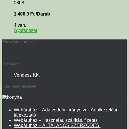
0808
1 400,0
Ft
/Darab
4 van.
Gyorsnézet
Porcelán termékek
Facebook
Vendesz Kkt
Ipari berendezések
Webáruház – Adatvédelmi irányelvek Adatkezelési
tájékoztató
Webáruház – Használat, szállítás, fizetés
Webáruház – ÁLTALÁNOS SZERZŐDÉSI