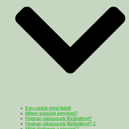
Egy csülök mind felett!
Miben süssünk kenyeret?
Hogyan válasszunk főzőedényt?
Hogyan válasszunk főzőedényt? 2
Miért életlenek a késeink?