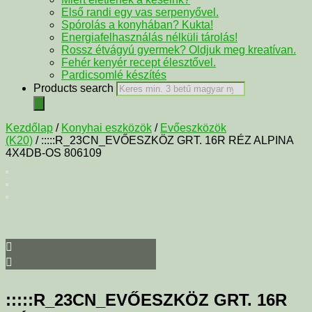
Első randi egy vas serpenyővel.
Spórolás a konyhában? Kukta!
Energiafelhasználás nélküli tárolás!
Rossz étvágyú gyermek? Oldjuk meg kreatívan.
Fehér kenyér recept élesztővel.
Pardicsomlé készítés
Products search
Kezdőlap
/
Konyhai eszközök
/
Evőeszközök
(K20)
/ :::::R_23CN_EVŐESZKÖZ GRT. 16R RÉZ ALPINA
4X4DB-OS 806109
:::::R_23CN_EVŐESZKÖZ GRT. 16R