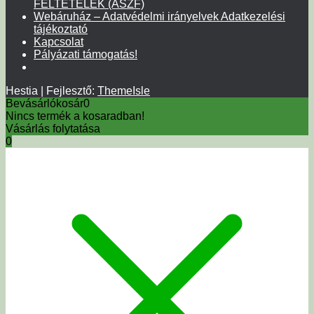
FELTÉTELEK (ÁSZF)
Webáruház – Adatvédelmi irányelvek Adatkezelési
tájékoztató
Kapcsolat
Pályázati támogatás!
Hestia | Fejlesztő:
ThemeIsle
Bevásárlókosár
0
Nincs termék a kosaradban!
Vásárlás folytatása
0