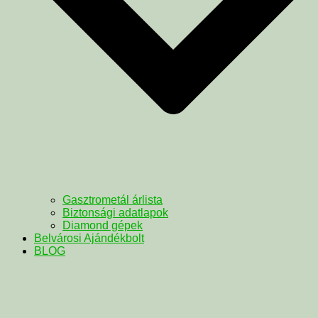
Gasztrometál árlista
Biztonsági adatlapok
Diamond gépek
Belvárosi Ajándékbolt
BLOG