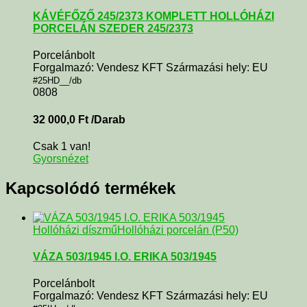
KÁVÉFŐZŐ 245/2373 KOMPLETT HOLLÓHÁZI
PORCELÁN SZEDER 245/2373
Porcelánbolt
Forgalmazó: Vendesz KFT Származási hely: EU
#25HD__/db
0808
32 000,0
Ft
/Darab
Csak 1 van!
Gyorsnézet
Kapcsolódó termékek
Hollóházi díszmű
Hollóházi porcelán (P50)
VÁZA 503/1945 I.O. ERIKA 503/1945
Porcelánbolt
Forgalmazó: Vendesz KFT Származási hely: EU