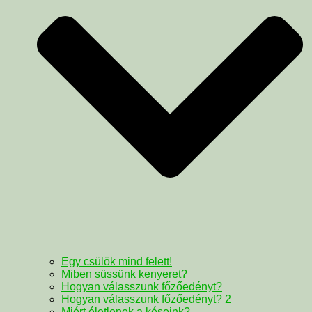
Egy csülök mind felett!
Miben süssünk kenyeret?
Hogyan válasszunk főzőedényt?
Hogyan válasszunk főzőedényt? 2
Miért életlenek a késeink?