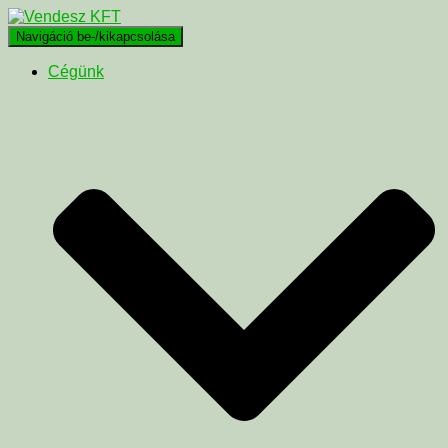
Navigáció be-/kikapcsolása
Cégünk