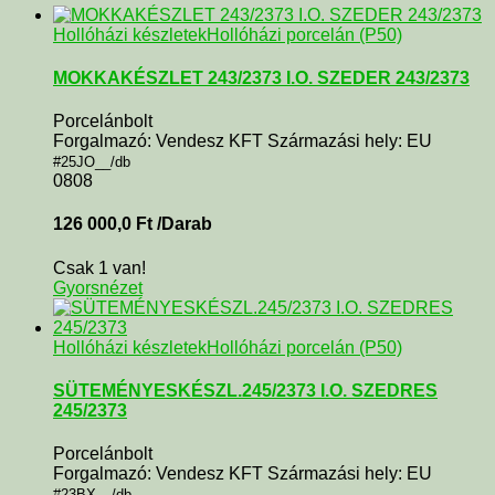
Hollóházi készletek
Hollóházi porcelán (P50)
MOKKAKÉSZLET 243/2373 I.O. SZEDER 243/2373
Porcelánbolt
Forgalmazó: Vendesz KFT Származási hely: EU
#25JO__/db
0808
126 000,0
Ft
/Darab
Csak 1 van!
Gyorsnézet
Hollóházi készletek
Hollóházi porcelán (P50)
SÜTEMÉNYESKÉSZL.245/2373 I.O. SZEDRES
245/2373
Porcelánbolt
Forgalmazó: Vendesz KFT Származási hely: EU
#23BX__/db