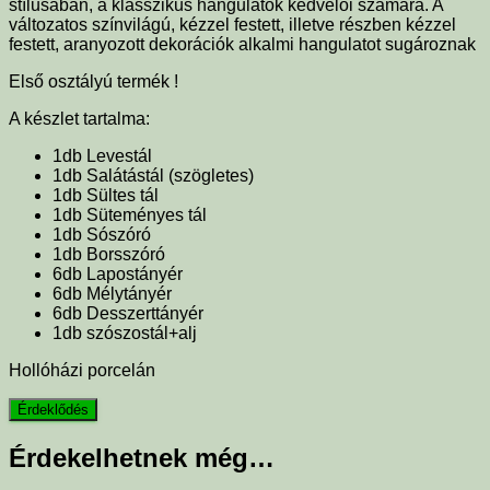
stílusában, a klasszikus hangulatok kedvelői számára. A
változatos színvilágú, kézzel festett, illetve részben kézzel
festett, aranyozott dekorációk alkalmi hangulatot sugároznak
Első osztályú termék !
A készlet tartalma:
1db Levestál
1db Salátástál (szögletes)
1db Sültes tál
1db Süteményes tál
1db Sószóró
1db Borsszóró
6db Lapostányér
6db Mélytányér
6db Desszerttányér
1db szószostál+alj
Hollóházi porcelán
Érdekelhetnek még…