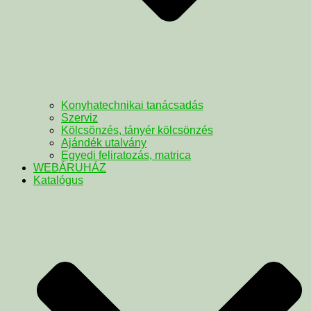
Konyhatechnikai tanácsadás
Szerviz
Kölcsönzés, tányér kölcsönzés
Ajándék utalvány
Egyedi feliratozás, matrica
WEBÁRUHÁZ
Katalógus