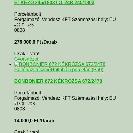
ÉTKEZŐ 245/1803 I.O. 24R 245/1803
Porcelánbolt
Forgalmazó: Vendesz KFT Származási hely: EU
#22IT__/db
0808
276 000,0
Ft
/Darab
Csak 1 van!
Gyorsnézet
Hollóházi díszmű
Hollóházi porcelán (P50)
BONBONIER 672 KÉKRÓZSA 672/2478
Porcelánbolt
Forgalmazó: Vendesz KFT Származási hely: EU
#18DI__/DB
0808
14 000,0
Ft
/Darab
Csak 1 van!