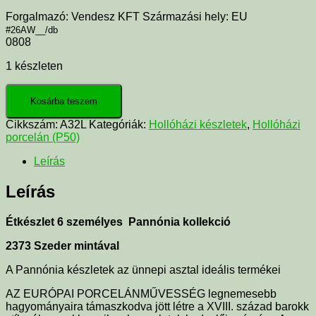
Forgalmazó: Vendesz KFT Származási hely: EU
#26AW__/db
0808
1 készleten
Kosárba teszem
Cikkszám:
A32L
Kategóriák:
Hollóházi készletek
,
Hollóházi
porcelán (P50)
Leírás
Leírás
Étkészlet 6 személyes Pannónia kollekció
2373 Szeder mintával
A Pannónia készletek az ünnepi asztal ideális termékei
AZ EURÓPAI PORCELÁNMŰVESSÉG legnemesebb
hagyományaira támaszkodva jött létre a XVIII. század barokk