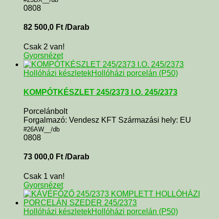
0808
82 500,0
Ft
/Darab
Csak 2 van!
Gyorsnézet
Hollóházi készletek
Hollóházi porcelán (P50)
KOMPÓTKÉSZLET 245/2373 I.O. 245/2373
Porcelánbolt
Forgalmazó: Vendesz KFT Származási hely: EU
#26AW__/db
0808
73 000,0
Ft
/Darab
Csak 1 van!
Gyorsnézet
Hollóházi készletek
Hollóházi porcelán (P50)