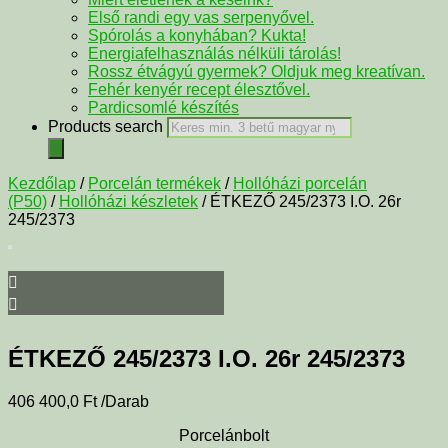
Első randi egy vas serpenyővel.
Spórolás a konyhában? Kukta!
Energiafelhasználás nélküli tárolás!
Rossz étvágyú gyermek? Oldjuk meg kreatívan.
Fehér kenyér recept élesztővel.
Pardicsomlé készítés
Products search
Kezdőlap
/
Porcelán termékek
/
Hollóházi porcelán
(P50)
/
Hollóházi készletek
/ ÉTKEZŐ 245/2373 I.O. 26r
245/2373
ÉTKEZŐ 245/2373 I.O. 26r 245/2373
406 400,0
Ft
/Darab
Porcelánbolt