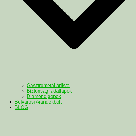
Gasztrometál árlista
Biztonsági adatlapok
Diamond gépek
Belvárosi Ajándékbolt
BLOG