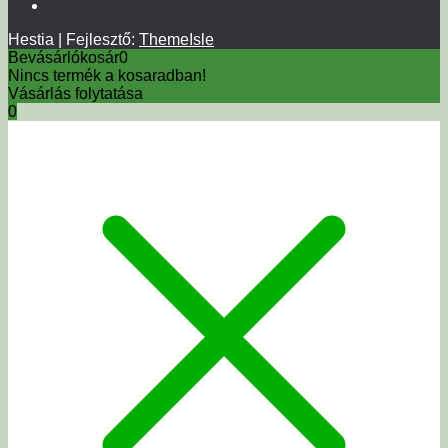
Hestia | Fejlesztő:
ThemeIsle
Bevásárlókosár
0
Nincs termék a kosaradban!
Vásárlás folytatása
0