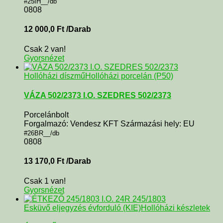
#25IH__/db
0808
12 000,0
Ft
/Darab
Csak 2 van!
Gyorsnézet
Hollóházi díszmű
Hollóházi porcelán (P50)
VÁZA 502/2373 I.O. SZEDRES 502/2373
Porcelánbolt
Forgalmazó: Vendesz KFT Származási hely: EU
#26BR__/db
0808
13 170,0
Ft
/Darab
Csak 1 van!
Gyorsnézet
Esküvő eljegyzés évforduló (KIE)
Hollóházi készletek