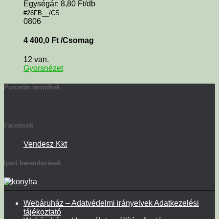
Egységár: 8,80 Ft/db
#26FB__/CS
0806
4 400,0
Ft
/Csomag
12 van.
Gyorsnézet
Porcelán termékek
Facebook
Vendesz Kkt
Ipari berendezések
Webáruház – Adatvédelmi irányelvek Adatkezelési
tájékoztató