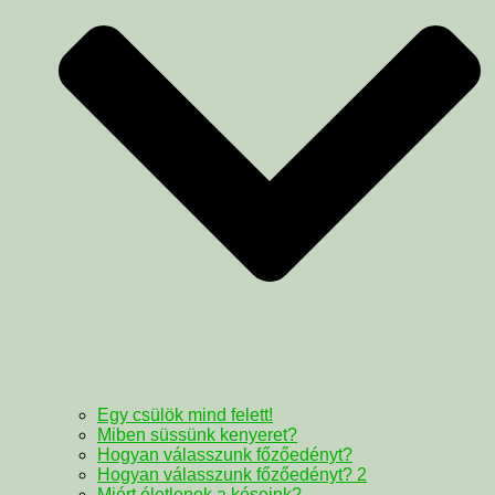
Egy csülök mind felett!
Miben süssünk kenyeret?
Hogyan válasszunk főzőedényt?
Hogyan válasszunk főzőedényt? 2
Miért életlenek a késeink?