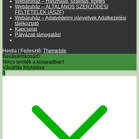
Webáruház – Használat, szállítás, fizetés
Webáruház – ÁLTALÁNOS SZERZŐDÉSI
FELTÉTELEK (ÁSZF)
Webáruház – Adatvédelmi irányelvek Adatkezelési
tájékoztató
Kapcsolat
Pályázati támogatás!
Hestia | Fejlesztő:
ThemeIsle
Bevásárlókosár
0
Nincs termék a kosaradban!
Vásárlás folytatása
0