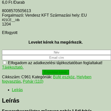
6,0
Ft
/Darab
8008570505613
Forgalmazó: Vendesz KFT Származási hely: EU
#21CE__/db
1204
Elfogyott
Levelet kérek ha megérkezik.
Elfogadom az adatkezelési tájékoztatóban foglaltakat!
Tájékoztató.
Értesítést kérek
Cikkszám:
C961
Kategóriák:
Büfé eszköz
,
Helyben
fogyasztás
,
Pohár (110)
Leírás
Leírás