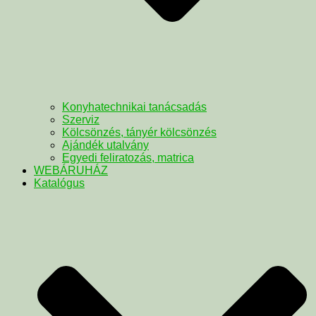
Konyhatechnikai tanácsadás
Szerviz
Kölcsönzés, tányér kölcsönzés
Ajándék utalvány
Egyedi feliratozás, matrica
WEBÁRUHÁZ
Katalógus