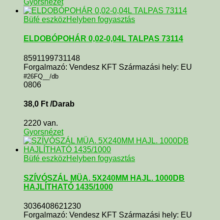
Gyorsnézet
Büfé eszköz
Helyben fogyasztás
ELDOBÓPOHÁR 0,02-0,04L TALPAS 73114
8591199731148
Forgalmazó: Vendesz KFT Származási hely: EU
#26FQ__/db
0806
38,0
Ft
/Darab
2220 van.
Gyorsnézet
Büfé eszköz
Helyben fogyasztás
SZÍVÓSZÁL MÜA. 5X240MM HAJL. 1000DB
HAJLÍTHATÓ 1435/1000
3036408621230
Forgalmazó: Vendesz KFT Származási hely: EU