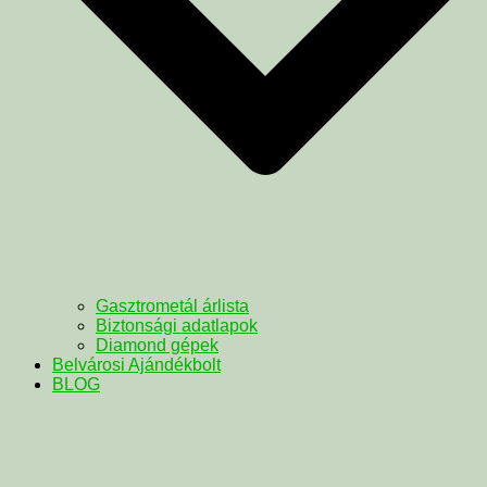
Gasztrometál árlista
Biztonsági adatlapok
Diamond gépek
Belvárosi Ajándékbolt
BLOG