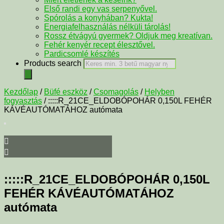
Első randi egy vas serpenyővel.
Spórolás a konyhában? Kukta!
Energiafelhasználás nélküli tárolás!
Rossz étvágyú gyermek? Oldjuk meg kreatívan.
Fehér kenyér recept élesztővel.
Pardicsomlé készítés
Products search
Kezdőlap
/
Büfé eszköz
/
Csomagolás
/
Helyben
fogyasztás
/ :::::R_21CE_ELDOBÓPOHÁR 0,150L FEHÉR
KÁVÉAUTÓMATÁHOZ autómata
:::::R_21CE_ELDOBÓPOHÁR 0,150L
FEHÉR KÁVÉAUTÓMATÁHOZ
autómata