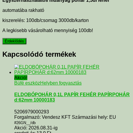
Egyszerhasználatos műanyag pohár 1,5dl fehér
automatába rakható
kiszerelés: 100db/csomag 3000db/karton
A legkisebb vásárolható mennyiség 100db!
Kapcsolódó termékek
Akció!
Büfé eszköz
Helyben fogyasztás
ELDOBÓPOHÁR 0,1L PAPÍR FEHÉR PAPÍRPOHÁR
d:62mm 10000183
5206979000293
Forgalmazó: Vendesz KFT Származási hely: EU
#26GN__/db
Akció: 2026.08.31-ig