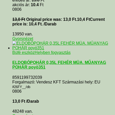
eredeti ár:
13.0
Ft
akciós ár:
10.4
Ft
0806
13,0
Ft
Original price was: 13,0 Ft.
10,4
Ft
Current
price is: 10,4 Ft.
/Darab
13950 van.
Gyorsnézet
Büfé eszköz
Helyben fogyasztás
ELDOBÓPOHÁR 0,35L FEHÉR MÜA. MŰANYAG
POHÁR poyö351
8591199732039
Forgalmazó: Vendesz KFT Származási hely: EU
#26FY__/db
0806
13,0
Ft
/Darab
48248 van.