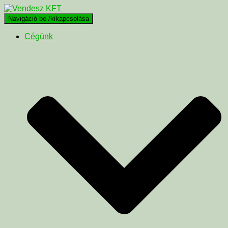
Navigáció be-/kikapcsolása
Cégünk