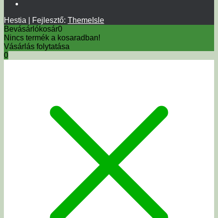
Hestia | Fejlesztő:
ThemeIsle
Bevásárlókosár
0
Nincs termék a kosaradban!
Vásárlás folytatása
0