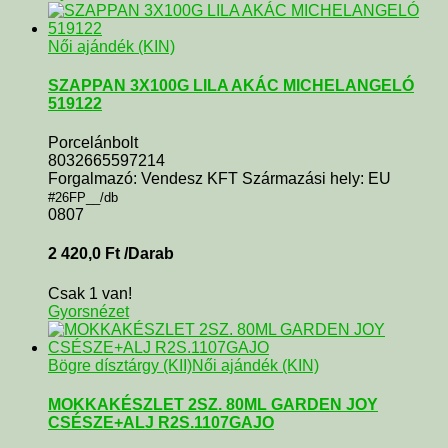
Női ajándék (KIN)
SZAPPAN 3X100G LILA AKÁC MICHELANGELÓ
519122
Porcelánbolt
8032665597214
Forgalmazó: Vendesz KFT Származási hely: EU
#26FP__/db
0807
2 420,0
Ft
/Darab
Csak 1 van!
Gyorsnézet
Bögre dísztárgy (KII)
Női ajándék (KIN)
MOKKAKÉSZLET 2SZ. 80ML GARDEN JOY
CSÉSZE+ALJ R2S.1107GAJO