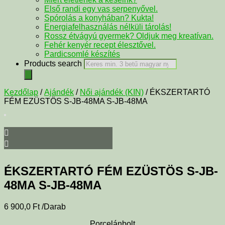
Első randi egy vas serpenyővel.
Spórolás a konyhában? Kukta!
Energiafelhasználás nélküli tárolás!
Rossz étvágyú gyermek? Oldjuk meg kreatívan.
Fehér kenyér recept élesztővel.
Pardicsomlé készítés
Products search
Kezdőlap
/
Ajándék
/
Női ajándék (KIN)
/ ÉKSZERTARTÓ
FÉM EZÜSTÖS S-JB-48MA S-JB-48MA
ÉKSZERTARTÓ FÉM EZÜSTÖS S-JB-
48MA S-JB-48MA
6 900,0
Ft
/Darab
Porcelánbolt