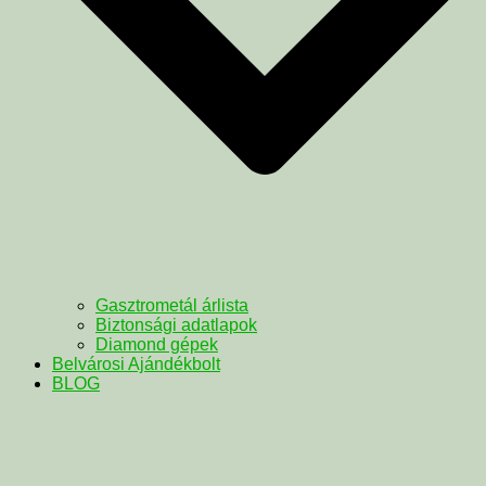
Gasztrometál árlista
Biztonsági adatlapok
Diamond gépek
Belvárosi Ajándékbolt
BLOG