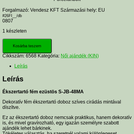
Forgalmazó: Vendesz KFT Származási hely: EU
#26FI__/db
0807
1 készleten
Kosárba teszem
Cikkszám:
6568
Kategória:
Női ajándék (KIN)
Leírás
Leírás
Ékszertartó fém ezüstös S-JB-48MA
Dekoratív fém ékszertartó doboz szíves cirádás mintával
díszítve.
Ez az ékszertartó doboz nemcsak praktikus, hanem dekoratív
is, és mivel gravírozható, egy igazán személyre szabott
ajándék lehet bárkinek.
Tökéletes választás, ha szeretnél valami különlegeset