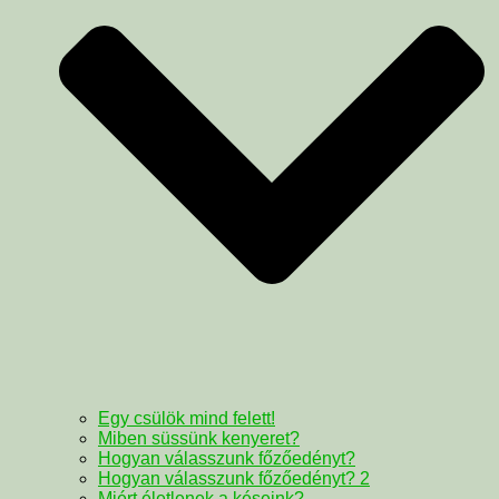
Egy csülök mind felett!
Miben süssünk kenyeret?
Hogyan válasszunk főzőedényt?
Hogyan válasszunk főzőedényt? 2
Miért életlenek a késeink?