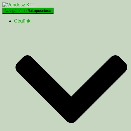
Navigáció be-/kikapcsolása
Cégünk