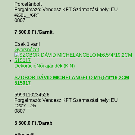
Porcelánbolt
Forgalmazó: Vendesz KFT Származási hely: EU
#25BL__/GRT
0807
7 500,0
Ft
/Garnit.
Csak 1 van!
Gyorsnézet
Dekoráció
Női ajándék (KIN)
SZOBOR DÁVID MICHELANGELO M:6,5*4*19,2CM
515017
5999110234526
Forgalmazó: Vendesz KFT Származási hely: EU
#25CY__/db
0807
5 500,0
Ft
/Darab
Elfogyott!