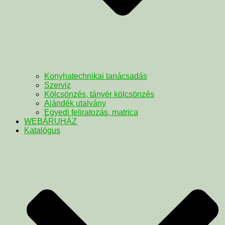
Konyhatechnikai tanácsadás
Szerviz
Kölcsönzés, tányér kölcsönzés
Ajándék utalvány
Egyedi feliratozás, matrica
WEBÁRUHÁZ
Katalógus