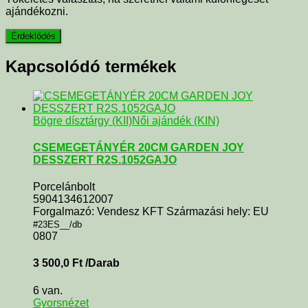
ajándékozni.
Kapcsolódó termékek
Bögre dísztárgy (KII)
Női ajándék (KIN)
CSEMEGETÁNYÉR 20CM GARDEN JOY
DESSZERT R2S.1052GAJO
Porcelánbolt
5904134612007
Forgalmazó: Vendesz KFT Származási hely: EU
#23ES__/db
0807
3 500,0
Ft
/Darab
6 van.
Gyorsnézet