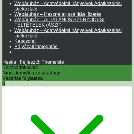
Webáruház – Adatvédelmi irányelvek Adatkezelési
tájékoztató
Webáruház – Használat, szállítás, fizetés
Webáruház – ÁLTALÁNOS SZERZŐDÉSI
FELTÉTELEK (ÁSZF)
Webáruház – Adatvédelmi irányelvek Adatkezelési
tájékoztató
Kapcsolat
Pályázati támogatás!
Hestia | Fejlesztő:
ThemeIsle
Bevásárlókosár
0
Nincs termék a kosaradban!
Vásárlás folytatása
0