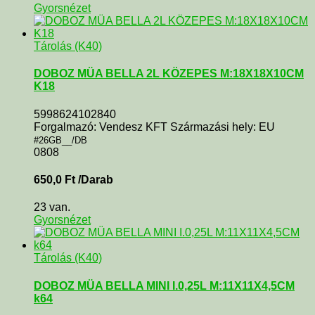
Gyorsnézet
Tárolás (K40)
DOBOZ MÜA BELLA 2L KÖZEPES M:18X18X10CM
K18
5998624102840
Forgalmazó: Vendesz KFT Származási hely: EU
#26GB__/DB
0808
650,0
Ft
/Darab
23 van.
Gyorsnézet
Tárolás (K40)
DOBOZ MÜA BELLA MINI I.0,25L M:11X11X4,5CM
k64