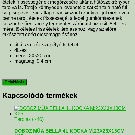
ételek frissességének megőrzésére akár a hűtőszekrényben
tárolva is. Teteje könnyedén levehető a sarkán található fül
segítségével, zárt állapotban viszont rendkívül jól megőrzi a
benne tárolt ételek frissességét a fedél gumitömítésének
köszönhetően, amely légmentes záródást biztosít. A 4L-es
méret tökéletes friss ételek tárolásához, vagy az előre
elkészített ebéd elcsomagolásához
átlátszó, kék szegélyű fedéllel
4L-es
méret: 30×20 cm
magaság: 9,4 cm
Kapcsolódó termékek
Tárolás (K40)
DOBOZ MÜA BELLA 4L KOCKA M:23X23X13CM