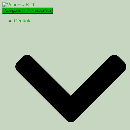
Navigáció be-/kikapcsolása
Cégünk