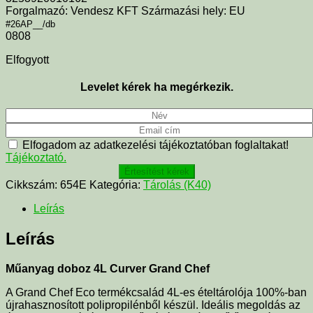
Forgalmazó: Vendesz KFT Származási hely: EU
#26AP__/db
0808
Elfogyott
Levelet kérek ha megérkezik.
Elfogadom az adatkezelési tájékoztatóban foglaltakat!
Tájékoztató.
Értesítést kérek
Cikkszám:
654E
Kategória:
Tárolás (K40)
Leírás
Leírás
Műanyag doboz 4L Curver Grand Chef
A Grand Chef Eco termékcsalád 4L-es ételtárolója 100%-ban
újrahasznosított polipropilénből készül. Ideális megoldás az