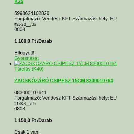
K25
5998624102826
Forgalmazó: Vendesz KFT Származási hely: EU
#26GB__/db
0808
1 100,0
Ft
/Darab
Elfogyott!
Gyorsnézet
Tárolás (K40)
ZACSKÓZÁRÓ CSIPESZ 15CM 8300010764
083000107641
Forgalmazó: Vendesz KFT Származási hely: EU
#18KS__/db
0808
1 150,0
Ft
/Darab
Csak 1 van!