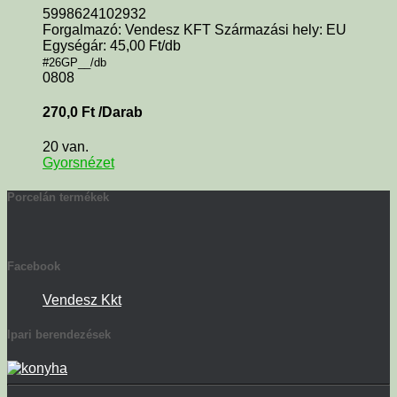
5998624102932
Forgalmazó: Vendesz KFT Származási hely: EU
Egységár: 45,00 Ft/db
#26GP__/db
0808
270,0
Ft
/Darab
20 van.
Gyorsnézet
Porcelán termékek
Facebook
Vendesz Kkt
Ipari berendezések