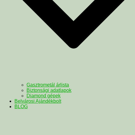
Gasztrometál árlista
Biztonsági adatlapok
Diamond gépek
Belvárosi Ajándékbolt
BLOG