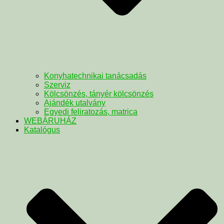
Konyhatechnikai tanácsadás
Szerviz
Kölcsönzés, tányér kölcsönzés
Ajándék utalvány
Egyedi feliratozás, matrica
WEBÁRUHÁZ
Katalógus