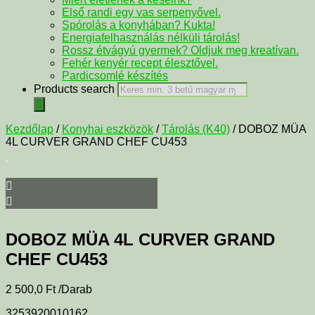
Első randi egy vas serpenyővel.
Spórolás a konyhában? Kukta!
Energiafelhasználás nélküli tárolás!
Rossz étvágyú gyermek? Oldjuk meg kreatívan.
Fehér kenyér recept élesztővel.
Pardicsomlé készítés
Products search
Kezdőlap
/
Konyhai eszközök
/
Tárolás (K40)
/ DOBOZ MÜA
4L CURVER GRAND CHEF CU453
DOBOZ MÜA 4L CURVER GRAND
CHEF CU453
2 500,0
Ft
/Darab
3253920010162