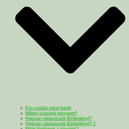
Egy csülök mind felett!
Miben süssünk kenyeret?
Hogyan válasszunk főzőedényt?
Hogyan válasszunk főzőedényt? 2
Miért életlenek a késeink?