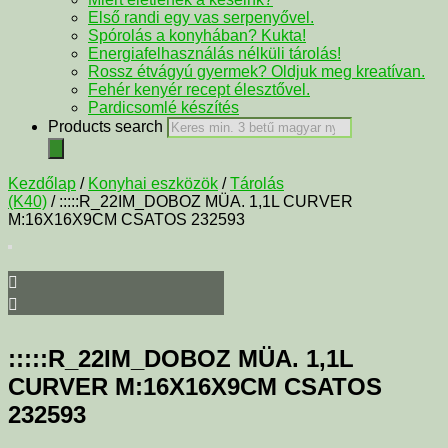
Első randi egy vas serpenyővel.
Spórolás a konyhában? Kukta!
Energiafelhasználás nélküli tárolás!
Rossz étvágyú gyermek? Oldjuk meg kreatívan.
Fehér kenyér recept élesztővel.
Pardicsomlé készítés
Products search
Kezdőlap
/
Konyhai eszközök
/
Tárolás
(K40)
/ :::::R_22IM_DOBOZ MÜA. 1,1L CURVER
M:16X16X9CM CSATOS 232593
:::::R_22IM_DOBOZ MÜA. 1,1L
CURVER M:16X16X9CM CSATOS
232593