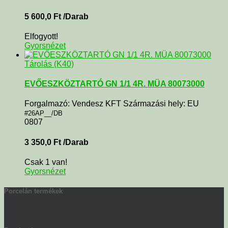
5 600,0
Ft
/Darab
Elfogyott!
Gyorsnézet
Tárolás (K40)
EVŐESZKÖZTARTÓ GN 1/1 4R. MÜA 80073000
Forgalmazó: Vendesz KFT Származási hely: EU
#26AP__/DB
0807
3 350,0
Ft
/Darab
Csak 1 van!
Gyorsnézet
Porcelán termékek