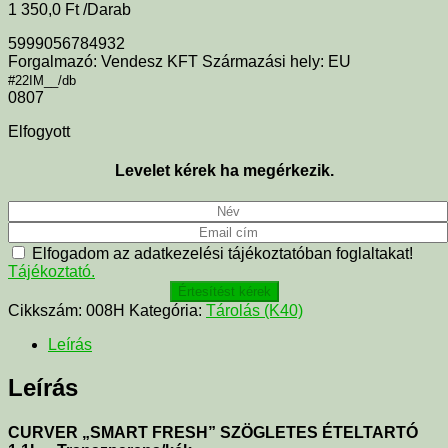
1 350,0
Ft
/Darab
5999056784932
Forgalmazó: Vendesz KFT Származási hely: EU
#22IM__/db
0807
Elfogyott
Levelet kérek ha megérkezik.
Elfogadom az adatkezelési tájékoztatóban foglaltakat!
Tájékoztató.
Értesítést kérek
Cikkszám:
008H
Kategória:
Tárolás (K40)
Leírás
Leírás
CURVER „SMART FRESH” SZÖGLETES ÉTELTARTÓ