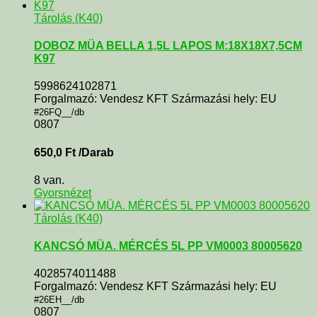
Tárolás (K40)
DOBOZ MÜA BELLA 1,5L LAPOS M:18X18X7,5CM
K97
5998624102871
Forgalmazó: Vendesz KFT Származási hely: EU
#26FQ__/db
0807
650,0
Ft
/Darab
8 van.
Gyorsnézet
Tárolás (K40)
KANCSÓ MÜA. MÉRCÉS 5L PP VM0003 80005620
4028574011488
Forgalmazó: Vendesz KFT Származási hely: EU
#26EH__/db
0807