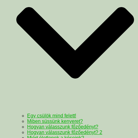
Egy csülök mind felett!
Miben süssünk kenyeret?
Hogyan válasszunk főzőedényt?
Hogyan válasszunk főzőedényt? 2
Miért életlenek a késeink?