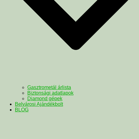
Gasztrometál árlista
Biztonsági adatlapok
Diamond gépek
Belvárosi Ajándékbolt
BLOG