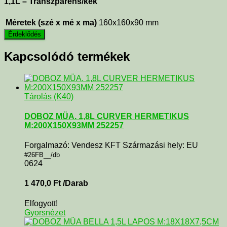
1,1L – Transzparens/kék
Méretek (szé x mé x ma)
160x160x90 mm
Kapcsolódó termékek
Tárolás (K40)
DOBOZ MÜA. 1,8L CURVER HERMETIKUS
M:200X150X93MM 252257
Forgalmazó: Vendesz KFT Származási hely: EU
#26FB__/db
0624
1 470,0
Ft
/Darab
Elfogyott!
Gyorsnézet