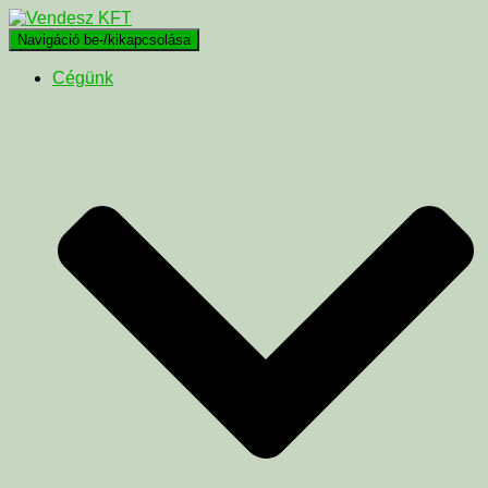
Navigáció be-/kikapcsolása
Cégünk