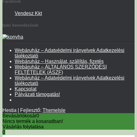
Facebook
Vendesz Kkt
Ipari berendezések
Webáruház – Adatvédelmi irányelvek Adatkezelési
tájékoztató
Webáruház – Használat, szállítás, fizetés
Webáruház – ÁLTALÁNOS SZERZŐDÉSI
FELTÉTELEK (ÁSZF)
Webáruház – Adatvédelmi irányelvek Adatkezelési
tájékoztató
Kapcsolat
Pályázati támogatás!
Hestia | Fejlesztő:
ThemeIsle
Bevásárlókosár
0
Nincs termék a kosaradban!
Vásárlás folytatása
0