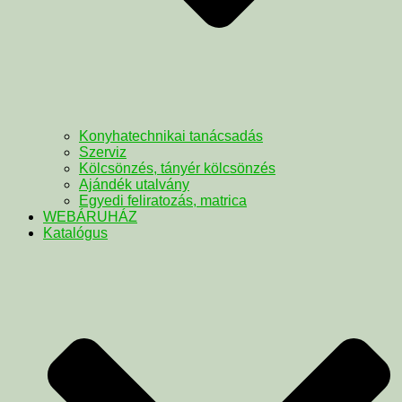
Konyhatechnikai tanácsadás
Szerviz
Kölcsönzés, tányér kölcsönzés
Ajándék utalvány
Egyedi feliratozás, matrica
WEBÁRUHÁZ
Katalógus