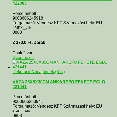
422005
Porcelánbolt
9008606245918
Forgalmazó: Vendesz KFT Származási hely: EU
#24DX__/db
0808
2 370,0
Ft
/Darab
Csak 2 van!
Gyorsnézet
Dekoráció
Női ajándék (KIN)
VÁZA 25X5X30CM ANKAREFO FEKETE EGLO
421441
Porcelánbolt
9008606283941
Forgalmazó: Vendesz KFT Származási hely: EU
#24E]__/db
0808