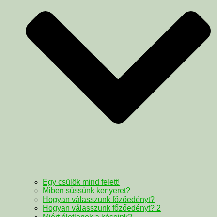
Egy csülök mind felett!
Miben süssünk kenyeret?
Hogyan válasszunk főzőedényt?
Hogyan válasszunk főzőedényt? 2
Miért életlenek a késeink?