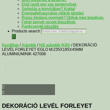
Első randi egy vas serpenyővel.
Spórolás a konyhában? Kukta!
Energiafelhasználás nélküli tárolás!
Rossz étvágyú gyermek? Oldjuk meg kreatívan.
Fehér kenyér recept élesztővel.
Pardicsomlé készítés
Products search
Kezdőlap
/
Ajándék
/
Női ajándék (KIN)
/ DEKORÁCIÓ
LEVÉL FORLEYET EGLO M:235X185X45MM
ALUMINIUM/NIK 427006
DEKORÁCIÓ LEVÉL FORLEYET