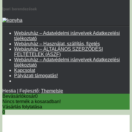
Ipari berendezések
Webáruház – Adatvédelmi irányelvek Adatkezelési
tájékoztató
Webáruház – Használat, szállítás, fizetés
Webáruház – ÁLTALÁNOS SZERZŐDÉSI
FELTÉTELEK (ÁSZF)
Webáruház – Adatvédelmi irányelvek Adatkezelési
tájékoztató
Kapcsolat
Pályázati támogatás!
Hestia | Fejlesztő:
ThemeIsle
Bevásárlókosár
0
Nincs termék a kosaradban!
Vásárlás folytatása
0