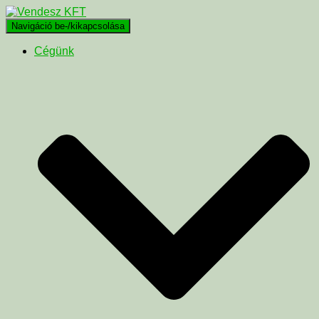
Navigáció be-/kikapcsolása
Cégünk