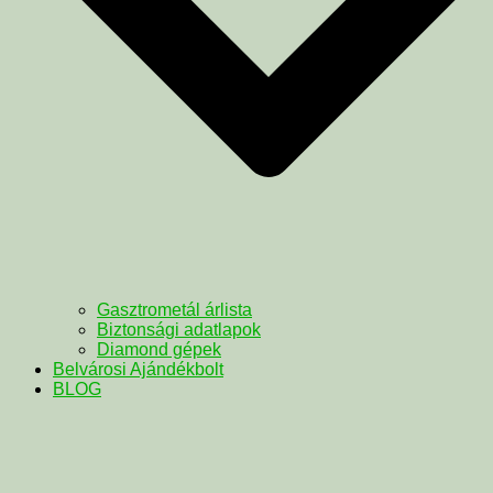
Gasztrometál árlista
Biztonsági adatlapok
Diamond gépek
Belvárosi Ajándékbolt
BLOG