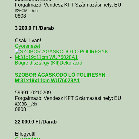
Forgalmazó: Vendesz KFT Származási hely: EU
#26CM__/db
0808
3 200,0
Ft
/Darab
Csak 1 van!
Gyorsnézet
Bögre dísztárgy (KII)
Dekoráció
SZOBOR ÁGASKODÓ LÓ POLIRESYN
M:31x19x11cm WU76028A1
5999110210209
Forgalmazó: Vendesz KFT Származási hely: EU
#26BB__/db
0808
22 000,0
Ft
/Darab
Elfogyott!