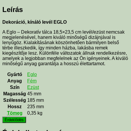
Leírás
Dekoráció, kínáló levél EGLO
A Eglo – Dekoratív tálca 18,5×23,5 cm levél/ezüst nemcsak
megjelenésével, hanem kiváló minőségű dizájnjával is
lenyűgöz. Kialakításának köszönhetően bármilyen belső
térbe illeszkedik, így minden házba, lakásba remek
kiegészítője lesz. Különféle változatok állnak rendelkezésre,
amelyek a legjobban megfelelnek az Ön igényeinek. A kiváló
minőségű anyag garantálja a hosszú élettartamot.
Gyártó
Eglo
Anyag
Fém
Szín
Ezüst
Magasság
45
mm
Szélesség
185
mm
Hossz
235
mm
Tömeg
0,35
kg