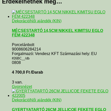
Érdekelhetnek még…
Dekoráció
Női ajándék (KIN)
MÉCSESTARTÓ 14,5CM NIKKEL KIMITSU EGLO
FÉM 422348
Porcelánbolt
9008606284214
Forgalmazó: Vendesz KFT Származási hely: EU
#26BC__/db
0808
4 700,0
Ft
/Darab
3 van.
Gyorsnézet
Dekoráció
Női ajándék (KIN)
GYERTYATARTÓ 26CM JELLICOE FEKETE EGLO