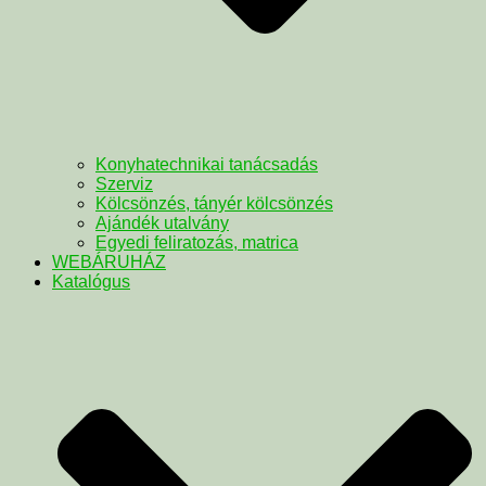
Konyhatechnikai tanácsadás
Szerviz
Kölcsönzés, tányér kölcsönzés
Ajándék utalvány
Egyedi feliratozás, matrica
WEBÁRUHÁZ
Katalógus