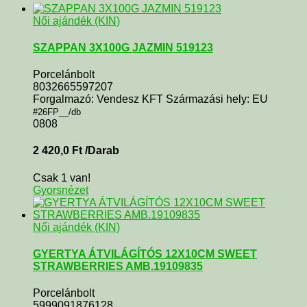
Női ajándék (KIN)
SZAPPAN 3X100G JAZMIN 519123
Porcelánbolt
8032665597207
Forgalmazó: Vendesz KFT Származási hely: EU
#26FP__/db
0808
2 420,0
Ft
/Darab
Csak 1 van!
Gyorsnézet
Női ajándék (KIN)
GYERTYA ÁTVILÁGÍTÓS 12X10CM SWEET
STRAWBERRIES AMB.19109835
Porcelánbolt
5999091876128