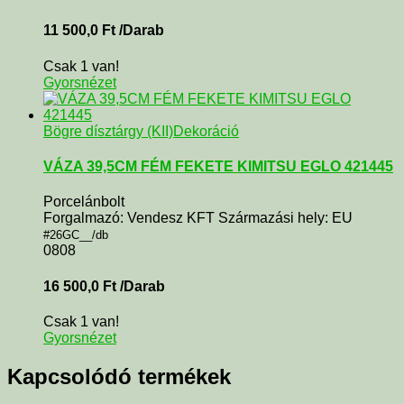
11 500,0
Ft
/Darab
Csak 1 van!
Gyorsnézet
Bögre dísztárgy (KII)
Dekoráció
VÁZA 39,5CM FÉM FEKETE KIMITSU EGLO 421445
Porcelánbolt
Forgalmazó: Vendesz KFT Származási hely: EU
#26GC__/db
0808
16 500,0
Ft
/Darab
Csak 1 van!
Gyorsnézet
Kapcsolódó termékek