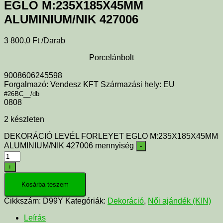
EGLO M:235X185X45MM
ALUMINIUM/NIK 427006
3 800,0
Ft
/Darab
Porcelánbolt
9008606245598
Forgalmazó: Vendesz KFT Származási hely: EU
#26BC__/db
0808
2 készleten
DEKORÁCIÓ LEVÉL FORLEYET EGLO M:235X185X45MM
ALUMINIUM/NIK 427006 mennyiség
-
+
Kosárba teszem
Cikkszám:
D99Y
Kategóriák:
Dekoráció
,
Női ajándék (KIN)
Leírás