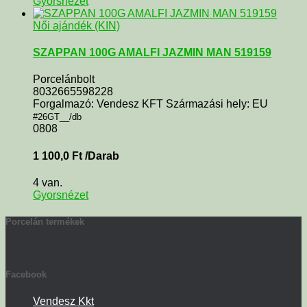
Gyorsnézet
Női ajándék (KIN)
SZAPPAN 100G AMALFI JAZMIN MAN 519159
Porcelánbolt
8032665598228
Forgalmazó: Vendesz KFT Származási hely: EU
#26GT__/db
0808
1 100,0
Ft
/Darab
4 van.
Gyorsnézet
Porcelán termékek
Facebook
Vendesz Kkt