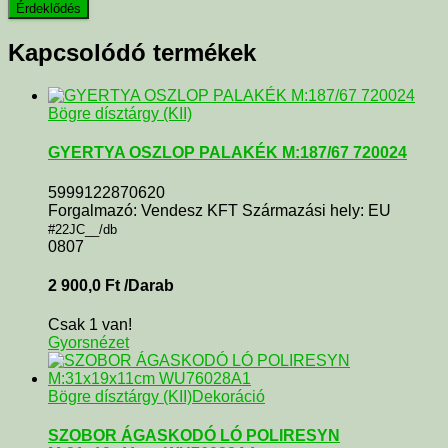
Kapcsolódó termékek
Bögre dísztárgy (KII)
GYERTYA OSZLOP PALAKÉK M:187/67 720024
5999122870620
Forgalmazó: Vendesz KFT Származási hely: EU
#22JC__/db
0807
2 900,0
Ft
/Darab
Csak 1 van!
Gyorsnézet
Bögre dísztárgy (KII)
Dekoráció
SZOBOR ÁGASKODÓ LÓ POLIRESYN