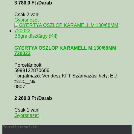
3 780,0
Ft
/Darab
Csak 2 van!
Gyorsnézet
Bögre dísztárgy (KII)
GYERTYA OSZLOP KARAMELL M:130/68MM
720022
Porcelánbolt
5999122870606
Forgalmazó: Vendesz KFT Származási hely: EU
#22JC__/db
0807
2 260,0
Ft
/Darab
Csak 1 van!
Gyorsnézet
Porcelán termékek