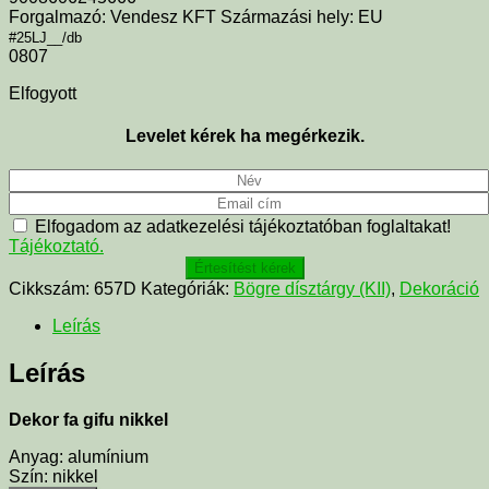
Forgalmazó: Vendesz KFT Származási hely: EU
#25LJ__/db
0807
Elfogyott
Levelet kérek ha megérkezik.
Elfogadom az adatkezelési tájékoztatóban foglaltakat!
Tájékoztató.
Értesítést kérek
Cikkszám:
657D
Kategóriák:
Bögre dísztárgy (KII)
,
Dekoráció
Leírás
Leírás
Dekor fa gifu nikkel
Anyag: alumínium
Szín: nikkel