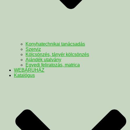
Konyhatechnikai tanácsadás
Szerviz
Kölcsönzés, tányér kölcsönzés
Ajándék utalvány
Egyedi feliratozás, matrica
WEBÁRUHÁZ
Katalógus