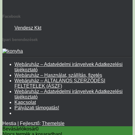
Facebook
Vendesz Kkt
Ipari berendezések
Webáruház – Adatvédelmi irányelvek Adatkezelési
tájékoztató
Webáruház – Használat, szállítás, fizetés
Webáruház – ÁLTALÁNOS SZERZŐDÉSI
FELTÉTELEK (ÁSZF)
Webáruház – Adatvédelmi irányelvek Adatkezelési
tájékoztató
Kapcsolat
Pályázati támogatás!
Hestia | Fejlesztő:
ThemeIsle
Bevásárlókosár
0
Nincs termék a kosaradban!