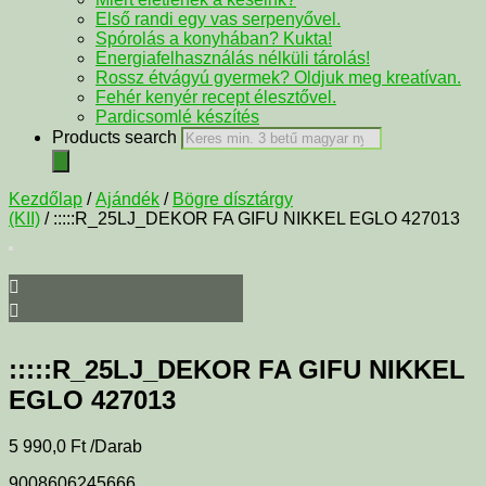
Első randi egy vas serpenyővel.
Spórolás a konyhában? Kukta!
Energiafelhasználás nélküli tárolás!
Rossz étvágyú gyermek? Oldjuk meg kreatívan.
Fehér kenyér recept élesztővel.
Pardicsomlé készítés
Products search
Kezdőlap
/
Ajándék
/
Bögre dísztárgy
(KII)
/ :::::R_25LJ_DEKOR FA GIFU NIKKEL EGLO 427013
:::::R_25LJ_DEKOR FA GIFU NIKKEL
EGLO 427013
5 990,0
Ft
/Darab
9008606245666