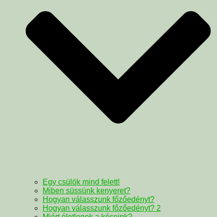
Egy csülök mind felett!
Miben süssünk kenyeret?
Hogyan válasszunk főzőedényt?
Hogyan válasszunk főzőedényt? 2
Miért életlenek a késeink?