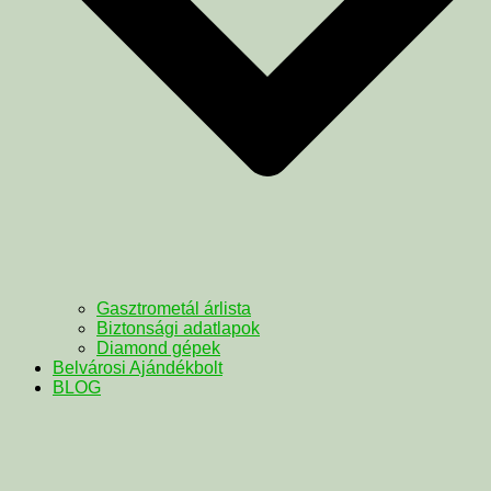
Gasztrometál árlista
Biztonsági adatlapok
Diamond gépek
Belvárosi Ajándékbolt
BLOG