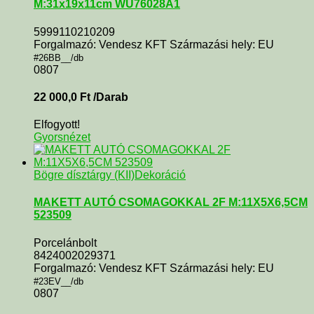
M:31x19x11cm WU76028A1
5999110210209
Forgalmazó: Vendesz KFT Származási hely: EU
#26BB__/db
0807
22 000,0
Ft
/Darab
Elfogyott!
Gyorsnézet
Bögre dísztárgy (KII)
Dekoráció
MAKETT AUTÓ CSOMAGOKKAL 2F M:11X5X6,5CM
523509
Porcelánbolt
8424002029371
Forgalmazó: Vendesz KFT Származási hely: EU
#23EV__/db
0807