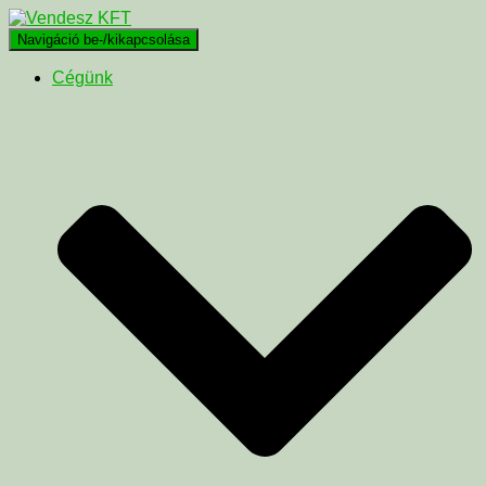
Navigáció be-/kikapcsolása
Cégünk