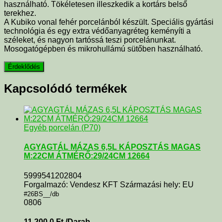
használható. Tökéletesen illeszkedik a kortárs belső
terekhez.
A Kubiko vonal fehér porcelánból készült. Speciális gyártási
technológia és egy extra védőanyagréteg keményíti a
széleket, és nagyon tartóssá teszi porcelánunkat.
Mosogatógépben és mikrohullámú sütőben használható.
Kapcsolódó termékek
Egyéb porcelán (P70)
AGYAGTÁL MÁZAS 6,5L KÁPOSZTÁS MAGAS
M:22CM ÁTMÉRŐ:29/24CM 12664
5999541202804
Forgalmazó: Vendesz KFT Származási hely: EU
#26BS__/db
0806
11 200,0
Ft
/Darab