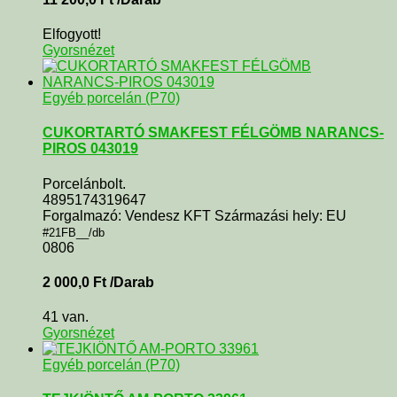
Elfogyott!
Gyorsnézet
Egyéb porcelán (P70)
CUKORTARTÓ SMAKFEST FÉLGÖMB NARANCS-
PIROS 043019
Porcelánbolt.
4895174319647
Forgalmazó: Vendesz KFT Származási hely: EU
#21FB__/db
0806
2 000,0
Ft
/Darab
41 van.
Gyorsnézet
Egyéb porcelán (P70)