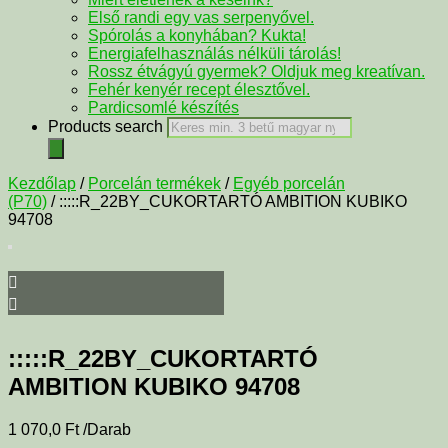
Első randi egy vas serpenyővel.
Spórolás a konyhában? Kukta!
Energiafelhasználás nélküli tárolás!
Rossz étvágyú gyermek? Oldjuk meg kreatívan.
Fehér kenyér recept élesztővel.
Pardicsomlé készítés
Products search
Kezdőlap
/
Porcelán termékek
/
Egyéb porcelán
(P70)
/ :::::R_22BY_CUKORTARTÓ AMBITION KUBIKO
94708
:::::R_22BY_CUKORTARTÓ
AMBITION KUBIKO 94708
1 070,0
Ft
/Darab