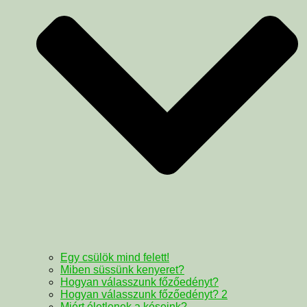
Egy csülök mind felett!
Miben süssünk kenyeret?
Hogyan válasszunk főzőedényt?
Hogyan válasszunk főzőedényt? 2
Miért életlenek a késeink?