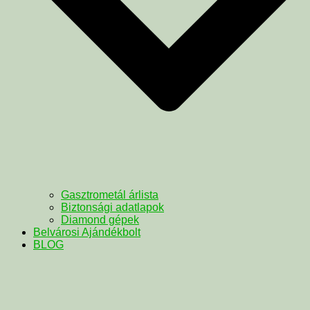
Gasztrometál árlista
Biztonsági adatlapok
Diamond gépek
Belvárosi Ajándékbolt
BLOG