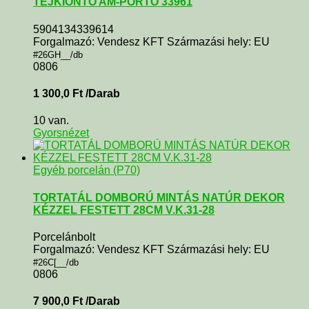
TEJKIÖNTŐ AM-PORTO 33961
5904134339614
Forgalmazó: Vendesz KFT Származási hely: EU
#26GH__/db
0806
1 300,0
Ft
/Darab
10 van.
Gyorsnézet
Egyéb porcelán (P70)
TORTATÁL DOMBORÚ MINTÁS NATÚR DEKOR
KÉZZEL FESTETT 28CM V.K.31-28
Porcelánbolt
Forgalmazó: Vendesz KFT Származási hely: EU
#26C[__/db
0806
7 900,0
Ft
/Darab