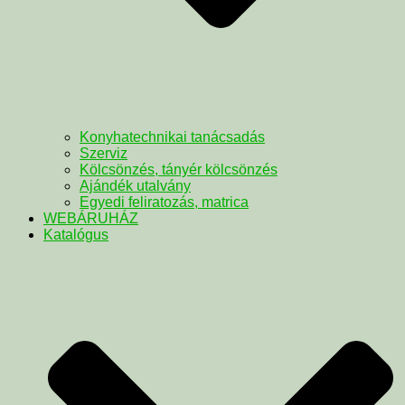
Konyhatechnikai tanácsadás
Szerviz
Kölcsönzés, tányér kölcsönzés
Ajándék utalvány
Egyedi feliratozás, matrica
WEBÁRUHÁZ
Katalógus