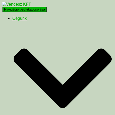
Navigáció be-/kikapcsolása
Cégünk