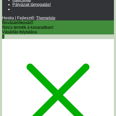
Pályázati támogatás!
Hestia | Fejlesztő:
ThemeIsle
Bevásárlókosár
0
Nincs termék a kosaradban!
Vásárlás folytatása
0