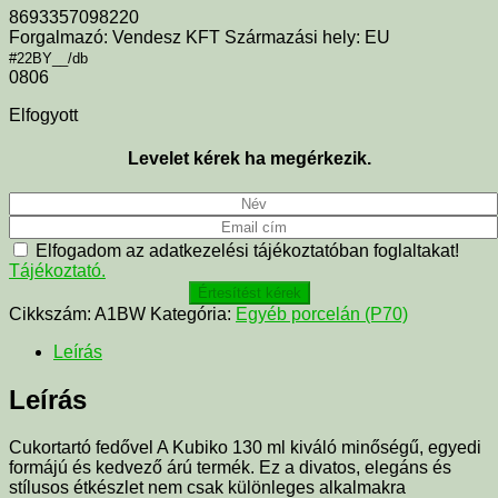
8693357098220
Forgalmazó: Vendesz KFT Származási hely: EU
#22BY__/db
0806
Elfogyott
Levelet kérek ha megérkezik.
Elfogadom az adatkezelési tájékoztatóban foglaltakat!
Tájékoztató.
Értesítést kérek
Cikkszám:
A1BW
Kategória:
Egyéb porcelán (P70)
Leírás
Leírás
Cukortartó fedővel A Kubiko 130 ml kiváló minőségű, egyedi
formájú és kedvező árú termék. Ez a divatos, elegáns és
stílusos étkészlet nem csak különleges alkalmakra