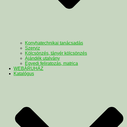
Konyhatechnikai tanácsadás
Szerviz
Kölcsönzés, tányér kölcsönzés
Ajándék utalvány
Egyedi feliratozás, matrica
WEBÁRUHÁZ
Katalógus