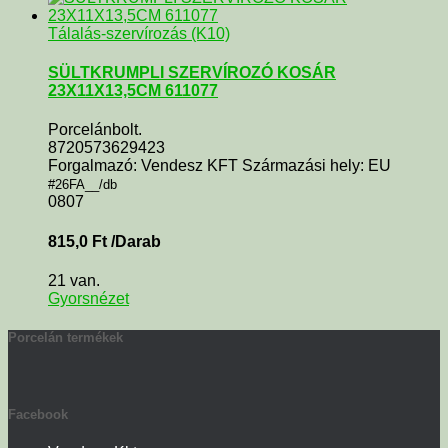
Tálalás-szervírozás (K10)
SÜLTKRUMPLI SZERVÍROZÓ KOSÁR
23X11X13,5CM 611077
Porcelánbolt.
8720573629423
Forgalmazó: Vendesz KFT Származási hely: EU
#26FA__/db
0807
815,0
Ft
/Darab
21 van.
Gyorsnézet
Porcelán termékek
Facebook