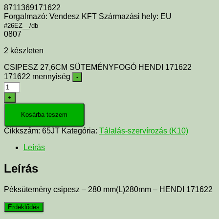
8711369171622
Forgalmazó: Vendesz KFT Származási hely: EU
#26EZ__/db
0807
2 készleten
CSIPESZ 27,6CM SÜTEMÉNYFOGÓ HENDI 171622
171622 mennyiség
-
+
Kosárba teszem
Cikkszám:
65JT
Kategória:
Tálalás-szervírozás (K10)
Leírás
Leírás
Péksütemény csipesz – 280 mm(L)280mm – HENDI 171622