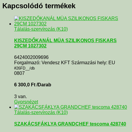
Kapcsolódó termékek
Tálalás-szervírozás (K10)
KISZEDŐKANÁL MÜA SZILIKONOS FISKARS
29CM 1027302
6424002009696
Forgalmazó: Vendesz KFT Származási hely: EU
#26FD__/db
0807
6 300,0
Ft
/Darab
3 van.
Gyorsnézet
Tálalás-szervírozás (K10)
SZAKÁCSFÁKLYA GRANDCHEF tescoma 428740