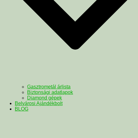
Gasztrometál árlista
Biztonsági adatlapok
Diamond gépek
Belvárosi Ajándékbolt
BLOG