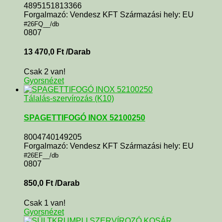
4895151813366
Forgalmazó: Vendesz KFT Származási hely: EU
#26FQ__/db
0807
13 470,0
Ft
/Darab
Csak 2 van!
Gyorsnézet
Tálalás-szervírozás (K10)
SPAGETTIFOGÓ INOX 52100250
8004740149205
Forgalmazó: Vendesz KFT Származási hely: EU
#26EF__/db
0807
850,0
Ft
/Darab
Csak 1 van!
Gyorsnézet