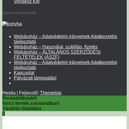
Vendesz Kkt
Ipari berendezések
Webáruház – Adatvédelmi irányelvek Adatkezelési
tájékoztató
Webáruház – Használat, szállítás, fizetés
Webáruház – ÁLTALÁNOS SZERZŐDÉSI
FELTÉTELEK (ÁSZF)
Webáruház – Adatvédelmi irányelvek Adatkezelési
tájékoztató
Kapcsolat
Pályázati támogatás!
Hestia | Fejlesztő:
ThemeIsle
Bevásárlókosár
0
Nincs termék a kosaradban!
Vásárlás folytatása
0