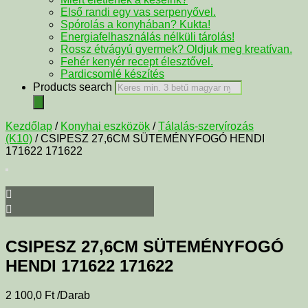
Első randi egy vas serpenyővel.
Spórolás a konyhában? Kukta!
Energiafelhasználás nélküli tárolás!
Rossz étvágyú gyermek? Oldjuk meg kreatívan.
Fehér kenyér recept élesztővel.
Pardicsomlé készítés
Products search
Kezdőlap
/
Konyhai eszközök
/
Tálalás-szervírozás
(K10)
/ CSIPESZ 27,6CM SÜTEMÉNYFOGÓ HENDI
171622 171622
CSIPESZ 27,6CM SÜTEMÉNYFOGÓ
HENDI 171622 171622
2 100,0
Ft
/Darab