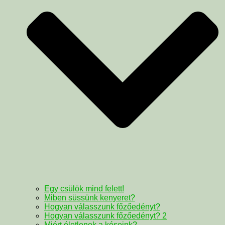
Egy csülök mind felett!
Miben süssünk kenyeret?
Hogyan válasszunk főzőedényt?
Hogyan válasszunk főzőedényt? 2
Miért életlenek a késeink?