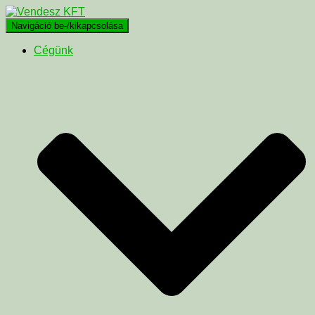
Navigáció be-/kikapcsolása
Cégünk