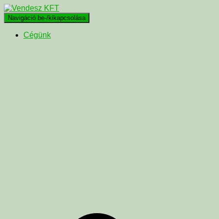
Navigáció be-/kikapcsolása
Cégünk