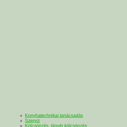
Konyhatechnikai tanácsadás
Szerviz
Kölcsönzés, tányér kölcsönzés