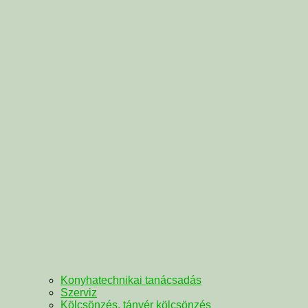
Konyhatechnikai tanácsadás
Szerviz
Kölcsönzés, tányér kölcsönzés