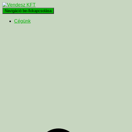
Navigáció be-/kikapcsolása
Cégünk