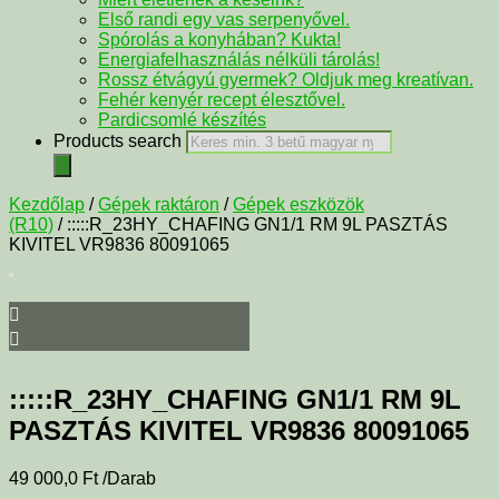
Első randi egy vas serpenyővel.
Spórolás a konyhában? Kukta!
Energiafelhasználás nélküli tárolás!
Rossz étvágyú gyermek? Oldjuk meg kreatívan.
Fehér kenyér recept élesztővel.
Pardicsomlé készítés
Products search
Kezdőlap
/
Gépek raktáron
/
Gépek eszközök
(R10)
/ :::::R_23HY_CHAFING GN1/1 RM 9L PASZTÁS
KIVITEL VR9836 80091065
:::::R_23HY_CHAFING GN1/1 RM 9L
PASZTÁS KIVITEL VR9836 80091065
49 000,0
Ft
/Darab