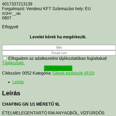
4017337213139
Forgalmazó: Vendesz KFT Származási hely: EU
#23HY__/db
0807
Elfogyott
Levelet kérek ha megérkezik.
Elfogadom az adatkezelési tájékoztatóban foglaltakat!
Tájékoztató.
Értesítést kérek
Cikkszám:
0052
Kategória:
Gépek eszközök (R10)
Leírás
Leírás
CHAFING GN 1/1 MÉRETŰ 9L
ÉTELMELEGENTARTÓ RM ANYAGBÓL, VÍZFÜRDŐS