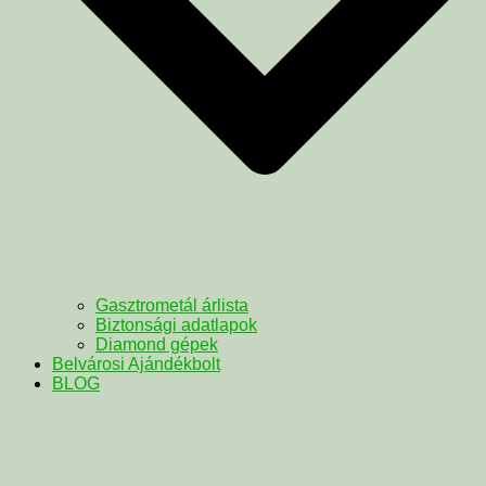
Gasztrometál árlista
Biztonsági adatlapok
Diamond gépek
Belvárosi Ajándékbolt
BLOG