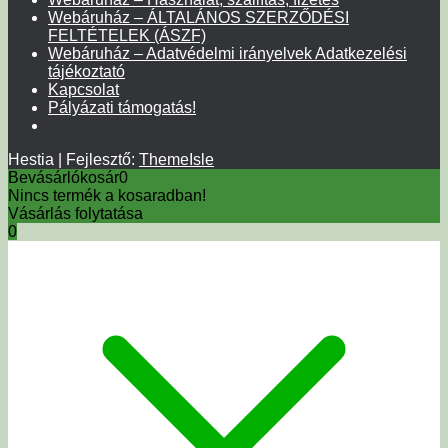
Webáruház – ÁLTALÁNOS SZERZŐDÉSI
FELTÉTELEK (ÁSZF)
Webáruház – Adatvédelmi irányelvek Adatkezelési
tájékoztató
Kapcsolat
Pályázati támogatás!
Hestia | Fejlesztő:
ThemeIsle
Bevásárlókosár
0
Nincs termék a kosaradban!
Vásárlás folytatása
0