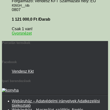
Forgalmazó: Vendesz KFT Származási hely: EU
#26GH__/db
0807
1 121 000,0
Ft
/Darab
Csak 1 van!
Gyorsnézet
Porcelán termékek
Facebook
Vendesz Kkt
Ipari berendezések
Webáruház – Adatvédelmi irányelvek Adatkezelési
tájékoztató
Webáruház – Használat, szállítás, fizetés