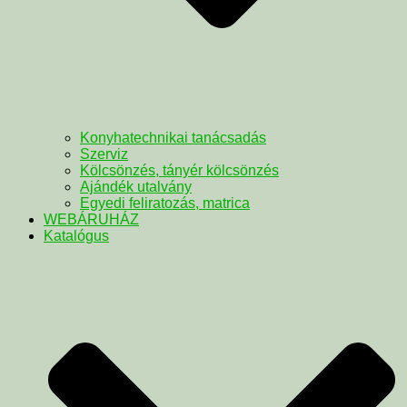
Konyhatechnikai tanácsadás
Szerviz
Kölcsönzés, tányér kölcsönzés
Ajándék utalvány
Egyedi feliratozás, matrica
WEBÁRUHÁZ
Katalógus