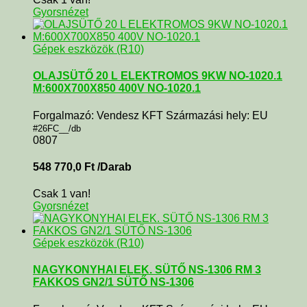
Gyorsnézet
Gépek eszközök (R10)
OLAJSÜTŐ 20 L ELEKTROMOS 9KW NO-1020.1
M:600X700X850 400V NO-1020.1
Forgalmazó: Vendesz KFT Származási hely: EU
#26FC__/db
0807
548 770,0
Ft
/Darab
Csak 1 van!
Gyorsnézet
Gépek eszközök (R10)
NAGYKONYHAI ELEK. SÜTŐ NS-1306 RM 3
FAKKOS GN2/1 SÜTŐ NS-1306