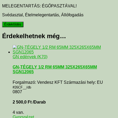
MELEGENTARTÁS: ÉGŐPASZTÁVAL!
Svédasztal, Ételmelegentartás, Állófogadás
Érdekelhetnek még…
GN edények (K70)
GN-TÉGELY 1/2 RM 65MM 325X265X65MM
SGN12065
Forgalmazó: Vendesz KFT Származási hely: EU
#26CF__/db
0807
2 500,0
Ft
/Darab
4 van.
Gyorsnézet