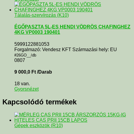
Tálalás-szervírozás (K10)
ÉGŐPASZTA 5L-ES HENDI VÖDRÖS CHAFINGHEZ
4KG VP0003 190401
5999122881053
Forgalmazó: Vendesz KFT Származási hely: EU
#26GO__/db
0807
9 000,0
Ft
/Darab
18 van.
Gyorsnézet
Kapcsolódó termékek
Gépek eszközök (R10)