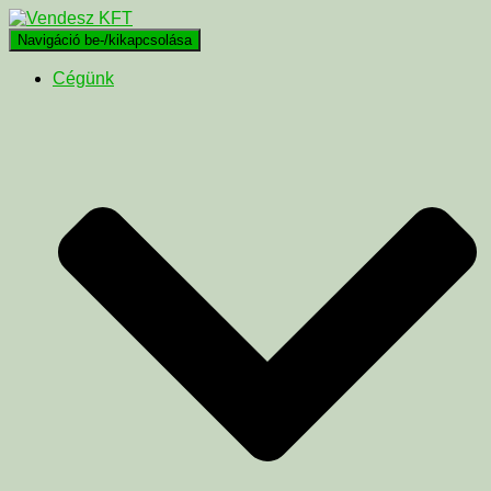
Navigáció be-/kikapcsolása
Cégünk