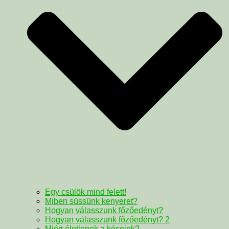
Egy csülök mind felett!
Miben süssünk kenyeret?
Hogyan válasszunk főzőedényt?
Hogyan válasszunk főzőedényt? 2
Miért életlenek a késeink?