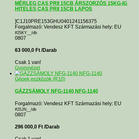
MÉRLEG CAS PRII 15CB ÁRSZORZÓS 15KG-IG
HITELES CAS PRII 15CB LAPOS
]C1J10PRE153GHU0401241156375
Forgalmazó: Vendesz KFT Származási hely: EU
#25KY__/db
0807
63 000,0
Ft
/Darab
Csak 1 van!
Gyorsnézet
Gépek eszközök (R10)
GÁZZSÁMOLY NFG-1140 NFG-1140
Forgalmazó: Vendesz KFT Származási hely: EU
#25JN__/db
0807
296 000,0
Ft
/Darab
Csak 1 van!