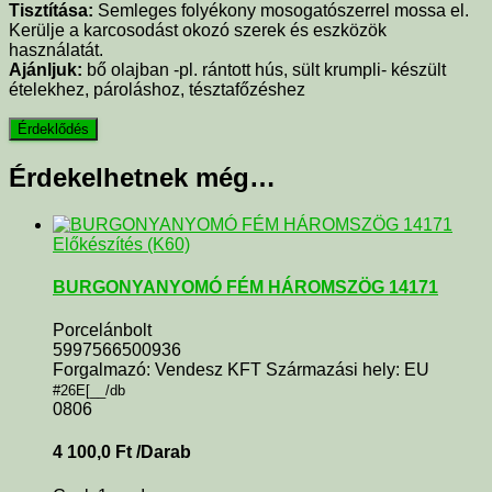
Tisztítása:
S
emleges folyékony mosogatószerrel mossa el.
Kerülje a karcosodást okozó szerek és eszközök
használatát.
Ajánljuk:
bő olajban -pl. rántott hús, sült krumpli- készült
ételekhez, pároláshoz, tésztafőzéshez
Érdekelhetnek még…
Előkészítés (K60)
BURGONYANYOMÓ FÉM HÁROMSZÖG 14171
Porcelánbolt
5997566500936
Forgalmazó: Vendesz KFT Származási hely: EU
#26E[__/db
0806
4 100,0
Ft
/Darab