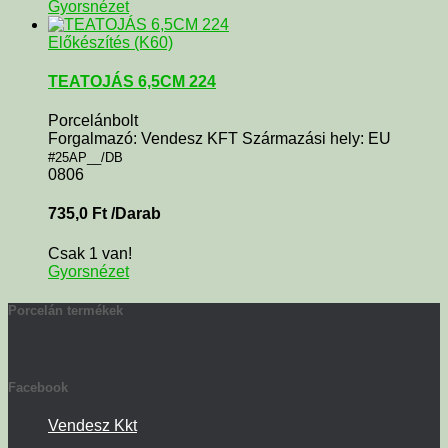
Gyorsnézet
Előkészítés (K60)
TEATOJÁS 6,5CM 224
Porcelánbolt
Forgalmazó: Vendesz KFT Származási hely: EU
#25AP__/DB
0806
735,0
Ft
/Darab
Csak 1 van!
Gyorsnézet
Porcelán termékek
Facebook
Vendesz Kkt