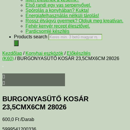
Első randi egy vas serpenyővel.
Spórolás a konyhában? Kukta!
Energiafelhasználás nélküli tárolás!
Rossz étvágyú gyermek? Oldjuk meg kreatívan.
Fehér kenyér recept élesztővel.
Pardicsomlé készítés
Products search
Kezdőlap
/
Konyhai eszközök
/
Előkészítés
(K60)
/ BURGONYASÜTŐ KOSÁR 23,5CMX6CM 28026
BURGONYASÜTŐ KOSÁR
23,5CMX6CM 28026
600,0
Ft
/Darab
5999541200336