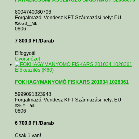
8004740080706
Forgalmazó: Vendesz KFT Származási hely: EU
#26GB__/db
0806
7 800,0
Ft
/Darab
Elfogyott!
Gyorsnézet
Előkészítés (K60)
FOKHAGYMANYOMÓ FISKARS 201034 1028361
5999091823948
Forgalmazó: Vendesz KFT Származási hely: EU
#25IY__/db
0806
6 700,0
Ft
/Darab
Csak 1 van!