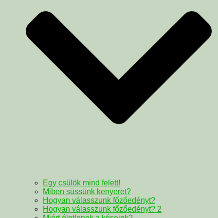
Egy csülök mind felett!
Miben süssünk kenyeret?
Hogyan válasszunk főzőedényt?
Hogyan válasszunk főzőedényt? 2
Miért életlenek a késeink?