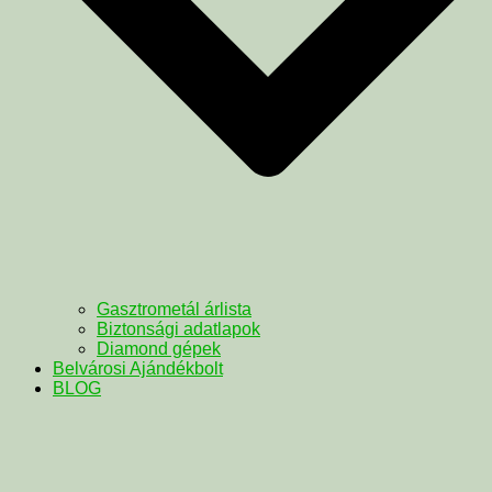
Gasztrometál árlista
Biztonsági adatlapok
Diamond gépek
Belvárosi Ajándékbolt
BLOG