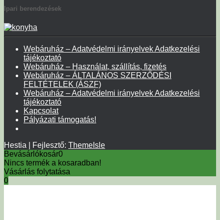
Ipari berendezések
Webáruház – Adatvédelmi irányelvek Adatkezelési
tájékoztató
Webáruház – Használat, szállítás, fizetés
Webáruház – ÁLTALÁNOS SZERZŐDÉSI
FELTÉTELEK (ÁSZF)
Webáruház – Adatvédelmi irányelvek Adatkezelési
tájékoztató
Kapcsolat
Pályázati támogatás!
Hestia | Fejlesztő:
ThemeIsle
Bevásárlókosár
0
Nincs termék a kosaradban!
Vásárlás folytatása
0