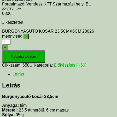
Forgalmazó: Vendesz KFT Származási hely: EU
#26GG__/db
0806
3 készleten
BURGONYASÜTŐ KOSÁR 23,5CMX6CM 28026
mennyiség
-
+
Kosárba teszem
Cikkszám:
650U
Kategória:
Előkészítés (K60)
Leírás
Leírás
Burgonyasütő kosár 23,5cm
Anyaga:
fém
Méretei:
23,5 átmérőjű, 6 cm magas
Súlya:
95 g