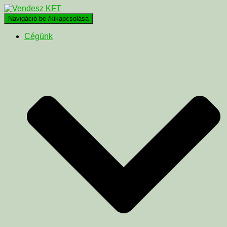
Navigáció be-/kikapcsolása
Cégünk