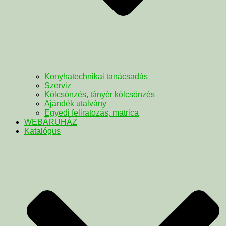
Konyhatechnikai tanácsadás
Szerviz
Kölcsönzés, tányér kölcsönzés
Ajándék utalvány
Egyedi feliratozás, matrica
WEBÁRUHÁZ
Katalógus