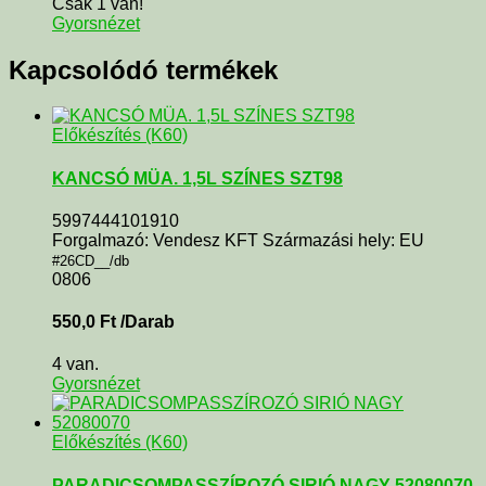
Csak 1 van!
Gyorsnézet
Kapcsolódó termékek
Előkészítés (K60)
KANCSÓ MÜA. 1,5L SZÍNES SZT98
5997444101910
Forgalmazó: Vendesz KFT Származási hely: EU
#26CD__/db
0806
550,0
Ft
/Darab
4 van.
Gyorsnézet
Előkészítés (K60)
PARADICSOMPASSZÍROZÓ SIRIÓ NAGY 52080070