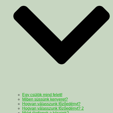
Egy csülök mind felett!
Miben süssünk kenyeret?
Hogyan válasszunk főzőedényt?
Hogyan válasszunk főzőedényt? 2
Miért életlenek a késeink?