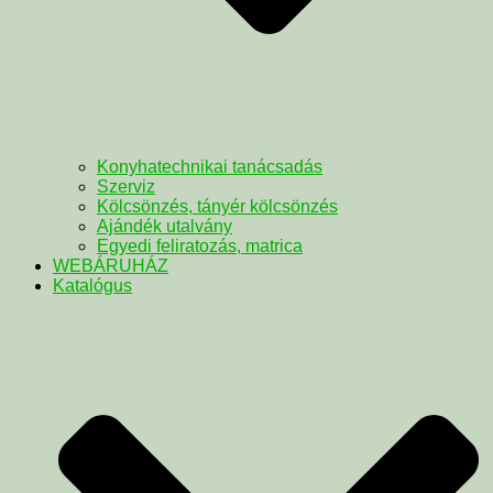
Konyhatechnikai tanácsadás
Szerviz
Kölcsönzés, tányér kölcsönzés
Ajándék utalvány
Egyedi feliratozás, matrica
WEBÁRUHÁZ
Katalógus