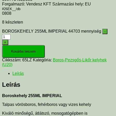
Forgalmazó: Vendesz KFT Származási hely: EU
#26EK__/db
0808
8 készleten
BOROSKEHELY 255ML IMPERIAL 44703 mennyiség
-
+
Kosárba teszem
Cikkszám:
65LZ
Kategória:
Boros-Pezsgős-Likőr kelyhek
(U20)
Leírás
Leírás
Boroskehely 255ML IMPERIAL
Talpas vörösboros, fehérboros vagy vizes kehely
Kiváló minőségű, átlátszó, mosogatógépben is