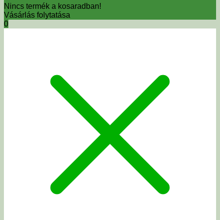
Nincs termék a kosaradban!
Vásárlás folytatása
0