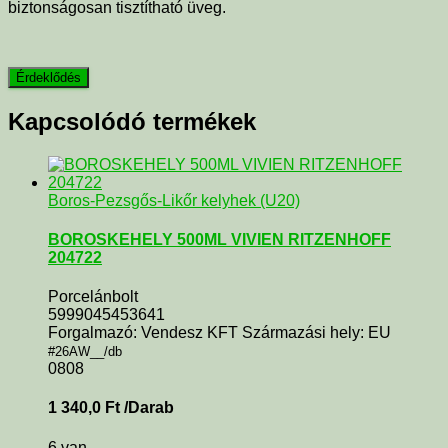
biztonságosan tisztítható üveg.
Kapcsolódó termékek
Boros-Pezsgős-Likőr kelyhek (U20)
BOROSKEHELY 500ML VIVIEN RITZENHOFF
204722
Porcelánbolt
5999045453641
Forgalmazó: Vendesz KFT Származási hely: EU
#26AW__/db
0808
1 340,0
Ft
/Darab
6 van.