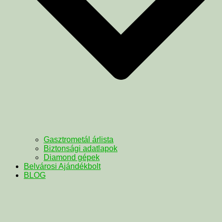
Gasztrometál árlista
Biztonsági adatlapok
Diamond gépek
Belvárosi Ajándékbolt
BLOG