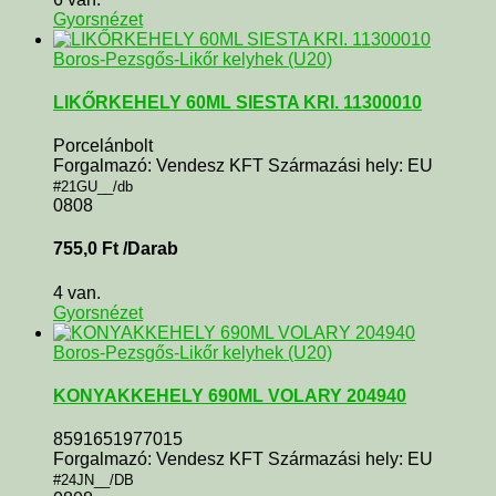
Gyorsnézet
Boros-Pezsgős-Likőr kelyhek (U20)
LIKŐRKEHELY 60ML SIESTA KRI. 11300010
Porcelánbolt
Forgalmazó: Vendesz KFT Származási hely: EU
#21GU__/db
0808
755,0
Ft
/Darab
4 van.
Gyorsnézet
Boros-Pezsgős-Likőr kelyhek (U20)
KONYAKKEHELY 690ML VOLARY 204940
8591651977015
Forgalmazó: Vendesz KFT Származási hely: EU
#24JN__/DB