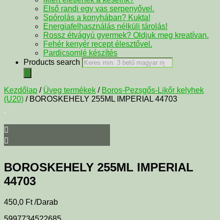
Első randi egy vas serpenyővel.
Spórolás a konyhában? Kukta!
Energiafelhasználás nélküli tárolás!
Rossz étvágyú gyermek? Oldjuk meg kreatívan.
Fehér kenyér recept élesztővel.
Pardicsomlé készítés
Products search
Kezdőlap
/
Üveg termékek
/
Boros-Pezsgős-Likőr kelyhek
(U20)
/ BOROSKEHELY 255ML IMPERIAL 44703
BOROSKEHELY 255ML IMPERIAL
44703
450,0
Ft
/Darab
5997734522685