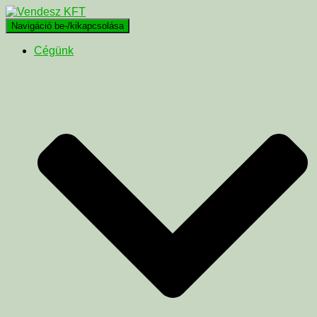
Navigáció be-/kikapcsolása
Cégünk