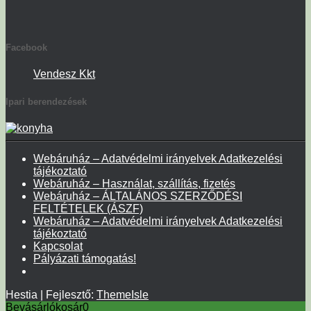
Facebook
Vendesz Kkt
Ipari berendezések
Webáruház – Adatvédelmi irányelvek Adatkezelési
tájékoztató
Webáruház – Használat, szállítás, fizetés
Webáruház – ÁLTALÁNOS SZERZŐDÉSI
FELTÉTELEK (ÁSZF)
Webáruház – Adatvédelmi irányelvek Adatkezelési
tájékoztató
Kapcsolat
Pályázati támogatás!
Hestia | Fejlesztő:
ThemeIsle
Bevásárlókosár
0