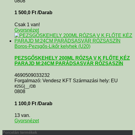
0808
1 500,0
Ft
/Darab
Csak 1 van!
Gyorsnézet
Boros-Pezsgős-Likőr kelyhek (U20)
PEZSGŐSKEHELY 200ML RÓZSA V K FLŐTE KÉZ
PARAJD M:24CM PARÁDSASVÁR RÓZSASZÍN
4690509033232
Forgalmazó: Vendesz KFT Származási hely: EU
#25G]__/DB
0808
1 100,0
Ft
/Darab
13 van.
Gyorsnézet
Porcelán termékek