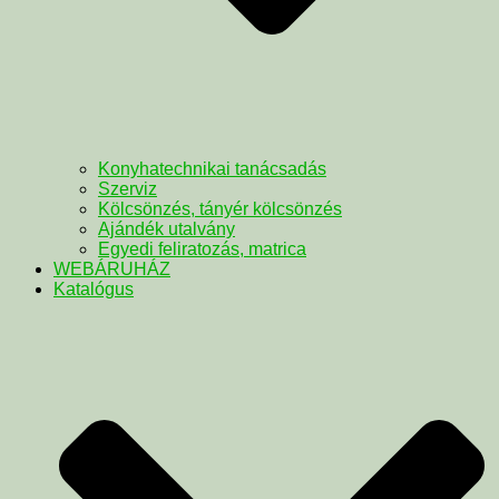
Konyhatechnikai tanácsadás
Szerviz
Kölcsönzés, tányér kölcsönzés
Ajándék utalvány
Egyedi feliratozás, matrica
WEBÁRUHÁZ
Katalógus