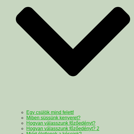
Egy csülök mind felett!
Miben süssünk kenyeret?
Hogyan válasszunk főzőedényt?
Hogyan válasszunk főzőedényt? 2
Miért életlenek a késeink?