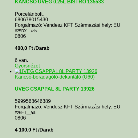
KANCSÓ ÜVEG 0,25L BISTRO 135533
Porcelánbolt.
680678015430
Forgalmazó: Vendesz KFT Származási hely: EU
#25DX__/db
0806
400,0
Ft
/Darab
6 van.
Gyorsnézet
Kancsó-boradagóló-dekantáló (U60)
ÜVEG CSAPPAL 8L PARTY 13926
5999563646389
Forgalmazó: Vendesz KFT Származási hely: EU
#26ET__/db
0806
4 100,0
Ft
/Darab