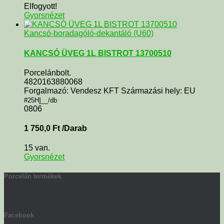
Elfogyott!
Gyorsnézet
Kancsó-boradagóló-dekantáló (U60)
KANCSÓ ÜVEG 1L BISTROT 13700510
Porcelánbolt.
4820163880068
Forgalmazó: Vendesz KFT Származási hely: EU
#25H]__/db
0806
1 750,0
Ft
/Darab
15 van.
Gyorsnézet
Porcelán termékek
Facebook