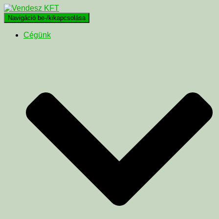
Navigáció be-/kikapcsolása
Cégünk