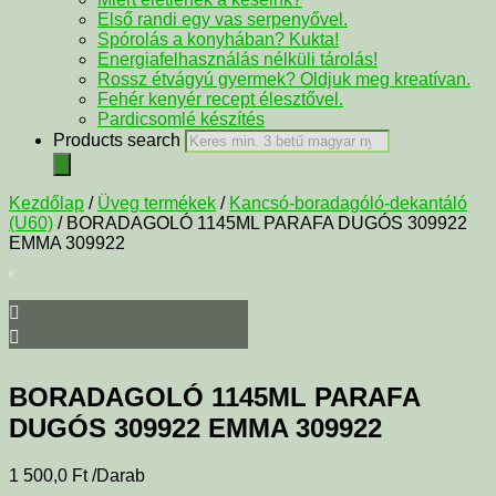
Első randi egy vas serpenyővel.
Spórolás a konyhában? Kukta!
Energiafelhasználás nélküli tárolás!
Rossz étvágyú gyermek? Oldjuk meg kreatívan.
Fehér kenyér recept élesztővel.
Pardicsomlé készítés
Products search
Kezdőlap
/
Üveg termékek
/
Kancsó-boradagóló-dekantáló
(U60)
/ BORADAGOLÓ 1145ML PARAFA DUGÓS 309922
EMMA 309922
BORADAGOLÓ 1145ML PARAFA
DUGÓS 309922 EMMA 309922
1 500,0
Ft
/Darab