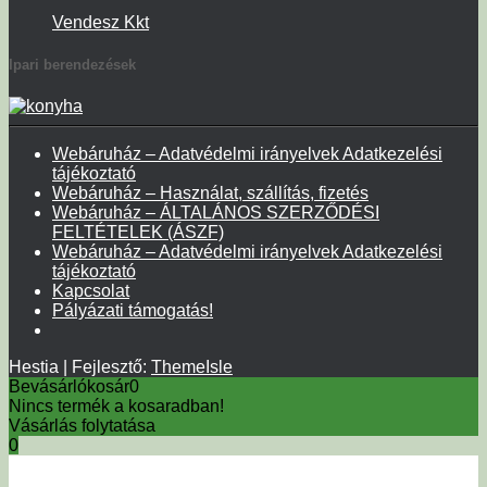
Vendesz Kkt
Ipari berendezések
Webáruház – Adatvédelmi irányelvek Adatkezelési
tájékoztató
Webáruház – Használat, szállítás, fizetés
Webáruház – ÁLTALÁNOS SZERZŐDÉSI
FELTÉTELEK (ÁSZF)
Webáruház – Adatvédelmi irányelvek Adatkezelési
tájékoztató
Kapcsolat
Pályázati támogatás!
Hestia | Fejlesztő:
ThemeIsle
Bevásárlókosár
0
Nincs termék a kosaradban!
Vásárlás folytatása
0