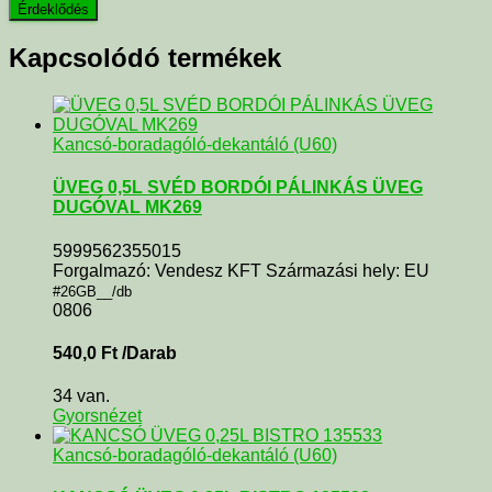
Kapcsolódó termékek
Kancsó-boradagóló-dekantáló (U60)
ÜVEG 0,5L SVÉD BORDÓI PÁLINKÁS ÜVEG
DUGÓVAL MK269
5999562355015
Forgalmazó: Vendesz KFT Származási hely: EU
#26GB__/db
0806
540,0
Ft
/Darab
34 van.
Gyorsnézet
Kancsó-boradagóló-dekantáló (U60)