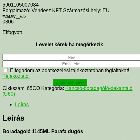
5901105007084
Forgalmazó: Vendesz KFT Származási hely: EU
#26DW__/db
0806
Elfogyott
Levelet kérek ha megérkezik.
Elfogadom az adatkezelési tájékoztatóban foglaltakat!
Tájékoztató.
Értesítést kérek
Cikkszám:
65CO
Kategória:
Kancsó-boradagóló-dekantáló
(U60)
Leírás
Leírás
Boradagoló 1145ML Parafa dugós