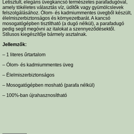
Letisztult, elegáns üvegkancsó természetes parafadugóval,
amely tökéletes választás víz, üdítők vagy gyümölcslevek
felszolgálásához. Ólom- és kadmiummentes üvegből készült,
élelmiszerbiztonságos és környezetbarát. A kancsó
mosogatógépben tisztítható (a dugó nélkül), a parafadugó
pedig segít megóvni az italokat a szennyeződésektől.
Stílusos kiegészítője bármely asztalnak.
Jellemzők:
– 1 literes űrtartalom
– Ólom- és kadmiummentes üveg
– Élelmiszerbiztonságos
– Mosogatógépben mosható (parafa nélkül)
– 100%-ban újrahasznosítható