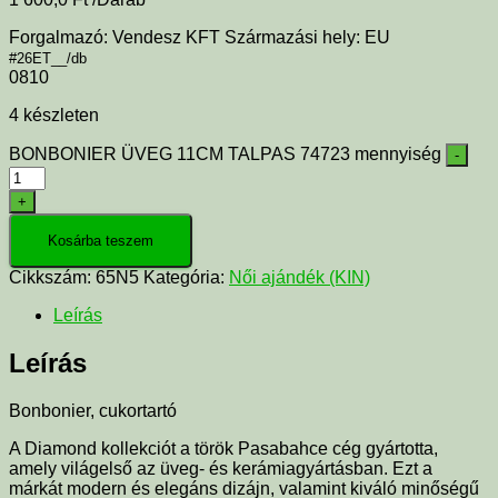
Forgalmazó: Vendesz KFT Származási hely: EU
#26ET__/db
0810
4 készleten
BONBONIER ÜVEG 11CM TALPAS 74723 mennyiség
-
+
Kosárba teszem
Cikkszám:
65N5
Kategória:
Női ajándék (KIN)
Leírás
Leírás
Bonbonier, cukortartó
A Diamond kollekciót a török Pasabahce cég gyártotta,
amely világelső az üveg- és kerámiagyártásban. Ezt a
márkát modern és elegáns dizájn, valamint kiváló minőségű