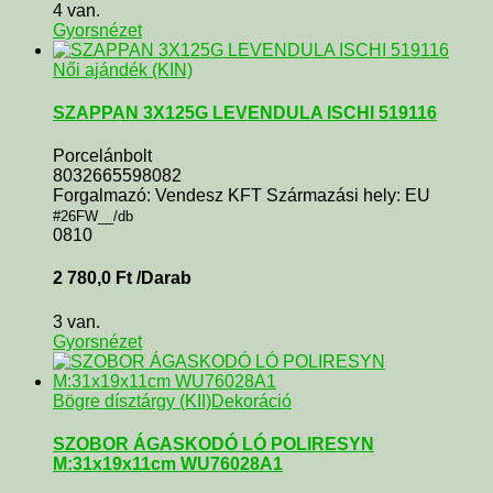
4 van.
Gyorsnézet
Női ajándék (KIN)
SZAPPAN 3X125G LEVENDULA ISCHI 519116
Porcelánbolt
8032665598082
Forgalmazó: Vendesz KFT Származási hely: EU
#26FW__/db
0810
2 780,0
Ft
/Darab
3 van.
Gyorsnézet
Bögre dísztárgy (KII)
Dekoráció
SZOBOR ÁGASKODÓ LÓ POLIRESYN
M:31x19x11cm WU76028A1