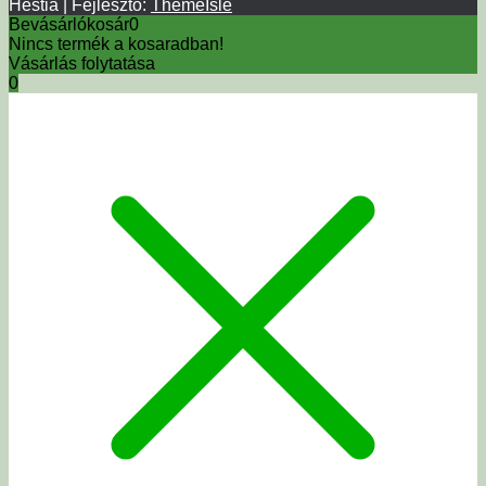
Hestia | Fejlesztő:
ThemeIsle
Bevásárlókosár
0
Nincs termék a kosaradban!
Vásárlás folytatása
0