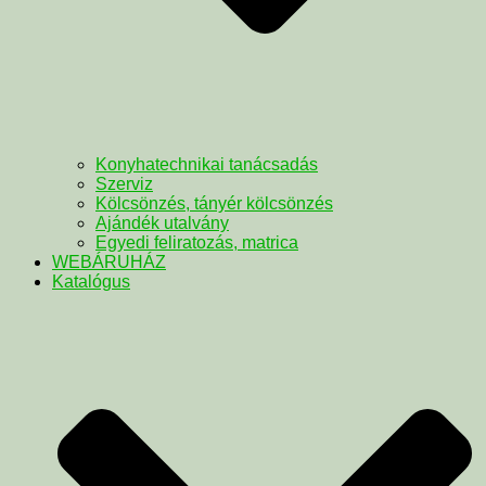
Konyhatechnikai tanácsadás
Szerviz
Kölcsönzés, tányér kölcsönzés
Ajándék utalvány
Egyedi feliratozás, matrica
WEBÁRUHÁZ
Katalógus