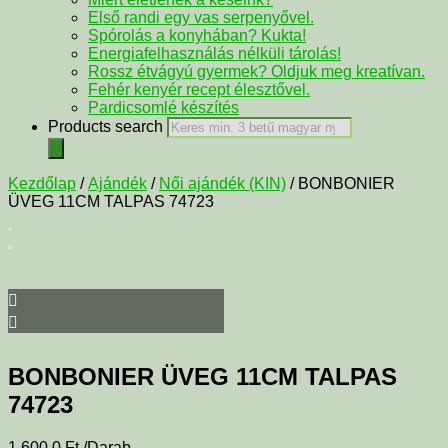
Első randi egy vas serpenyővel.
Spórolás a konyhában? Kukta!
Energiafelhasználás nélküli tárolás!
Rossz étvágyú gyermek? Oldjuk meg kreatívan.
Fehér kenyér recept élesztővel.
Pardicsomlé készítés
Products search
Kezdőlap
/
Ajándék
/
Női ajándék (KIN)
/ BONBONIER
ÜVEG 11CM TALPAS 74723
BONBONIER ÜVEG 11CM TALPAS
74723
1 600,0
Ft
/Darab