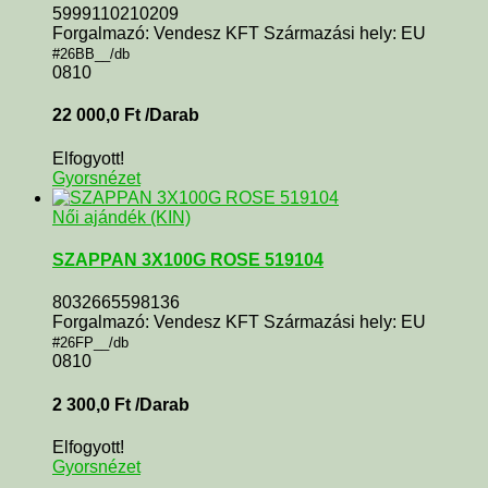
5999110210209
Forgalmazó: Vendesz KFT Származási hely: EU
#26BB__/db
0810
22 000,0
Ft
/Darab
Elfogyott!
Gyorsnézet
Női ajándék (KIN)
SZAPPAN 3X100G ROSE 519104
8032665598136
Forgalmazó: Vendesz KFT Származási hely: EU
#26FP__/db
0810
2 300,0
Ft
/Darab
Elfogyott!
Gyorsnézet