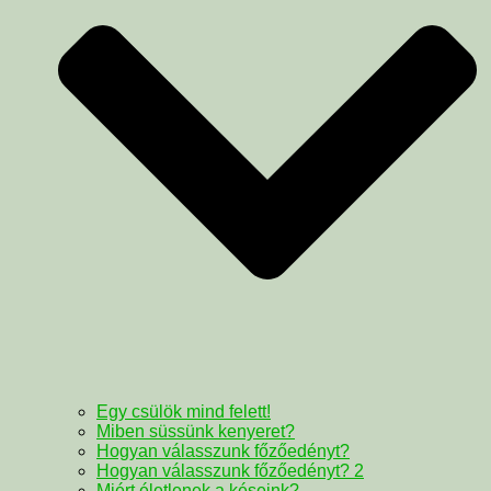
Egy csülök mind felett!
Miben süssünk kenyeret?
Hogyan válasszunk főzőedényt?
Hogyan válasszunk főzőedényt? 2
Miért életlenek a késeink?