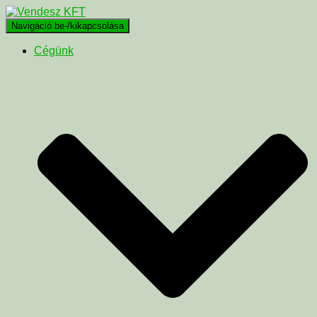
Navigáció be-/kikapcsolása
Cégünk