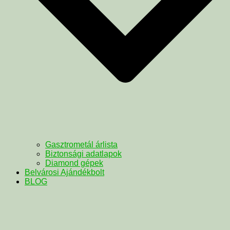
Gasztrometál árlista
Biztonsági adatlapok
Diamond gépek
Belvárosi Ajándékbolt
BLOG