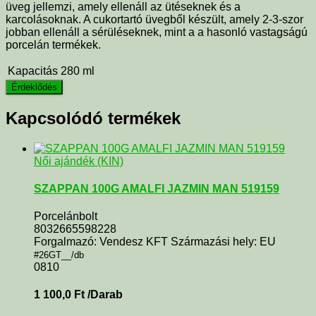
üveg jellemzi, amely ellenáll az ütéseknek és a
karcolásoknak. A cukortartó üvegből készült, amely 2-3-szor
jobban ellenáll a sérüléseknek, mint a a hasonló vastagságú
porcelán termékek.
Kapacitás
280 ml
Kapcsolódó termékek
Női ajándék (KIN)
SZAPPAN 100G AMALFI JAZMIN MAN 519159
Porcelánbolt
8032665598228
Forgalmazó: Vendesz KFT Származási hely: EU
#26GT__/db
0810
1 100,0
Ft
/Darab