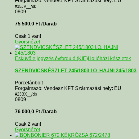
Forgalmazó: Vendesz KFT Származási hely: EU
#15JV__/db
0809
75 500,0
Ft
/Darab
Csak 1 van!
Gyorsnézet
Esküvő eljegyzés évforduló (KIE)
Hollóházi készletek
SZENDVICSKÉSZLET 245/1803 I.O. HAJNI 245/1803
Porcelánbolt
Forgalmazó: Vendesz KFT Származási hely: EU
#23BX__/db
0809
76 000,0
Ft
/Darab
Csak 2 van!
Gyorsnézet