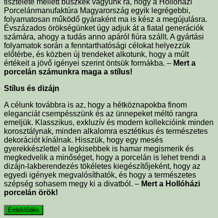
tisztelete mellett büszkék vagyunk rá, hogy a Hollóházi
Porcelánmanufaktúra Magyarország egyik legrégebbi,
folyamatosan működő gyáraként ma is kész a megújulásra.
Évszázados örökségünket úgy adjuk át a fiatal generációk
számára, ahogy a tudás anno apáról fiúra szállt. A gyártási
folyamatok során a fenntarthatósági célokat helyezzük
előtérbe, és közben új trendeket alkotunk, hogy a múlt
értékeit a jövő igényei szerint öntsük formákba. –
Mert a
porcelán számunkra maga a stílus!
Stílus és dizájn
A célunk továbbra is az, hogy a hétköznapokba finom
eleganciát csempésszünk és az ünnepeket méltó rangra
emeljük. Klasszikus, exkluzív és modern kollekcióink minden
korosztálynak, minden alkalomra esztétikus és természetes
dekorációt kínálnak. Hisszük, hogy egy mesés
gyerekkészlettel a legkisebbek is hamar megismerik és
megkedvelik a minőséget, hogy a porcelán is lehet trendi a
dizájn-lakberendezés tökéletes kiegészítőjeként, hogy az
egyedi igények megvalósíthatók, és hogy a természetes
szépség sohasem megy ki a divatból. –
Mert a Hollóházi
porcelán örök!