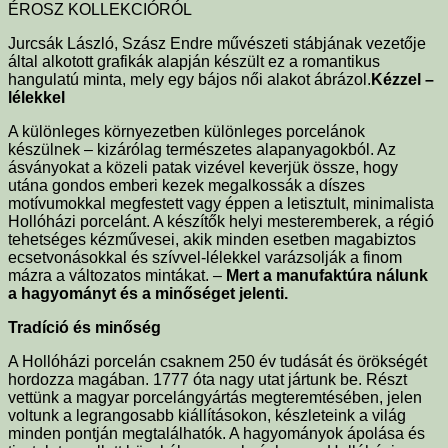
ÉROSZ KOLLEKCIÓRÓL
Jurcsák László, Szász Endre művészeti stábjának vezetője
által alkotott grafikák alapján készült ez a romantikus
hangulatú minta, mely egy bájos női alakot ábrázol.
Kézzel –
lélekkel
A különleges környezetben különleges porcelánok
készülnek – kizárólag természetes alapanyagokból. Az
ásványokat a közeli patak vizével keverjük össze, hogy
utána gondos emberi kezek megalkossák a díszes
motívumokkal megfestett vagy éppen a letisztult, minimalista
Hollóházi porcelánt. A készítők helyi mesteremberek, a régió
tehetséges kézművesei, akik minden esetben magabiztos
ecsetvonásokkal és szívvel-lélekkel varázsolják a finom
mázra a változatos mintákat. –
Mert a manufaktúra nálunk
a hagyományt és a minőséget jelenti.
Tradíció és minőség
A Hollóházi porcelán csaknem 250 év tudását és örökségét
hordozza magában. 1777 óta nagy utat jártunk be. Részt
vettünk a magyar porcelángyártás megteremtésében, jelen
voltunk a legrangosabb kiállításokon, készleteink a világ
minden pontján megtalálhatók. A hagyományok ápolása és