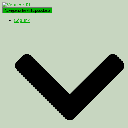
Navigáció be-/kikapcsolása
Cégünk