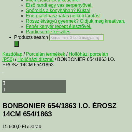
Első randi egy vas serpenyővel.
Spórolás a konyhában? Kukta!
Energiafelhasználás nélküli tárolás!
Rossz étvágyú gyermek? Oldjuk meg kreatívan.
Fehér kenyér recept élesztővel.
Pardicsomlé készítés
Products search
Kezdőlap
/
Porcelán termékek
/
Hollóházi porcelán
(P50)
/
Hollóházi díszmű
/ BONBONIER 654/1863 I.O.
ÉROSZ 14CM 654/1863
BONBONIER 654/1863 I.O. ÉROSZ
14CM 654/1863
15 600,0
Ft
/Darab