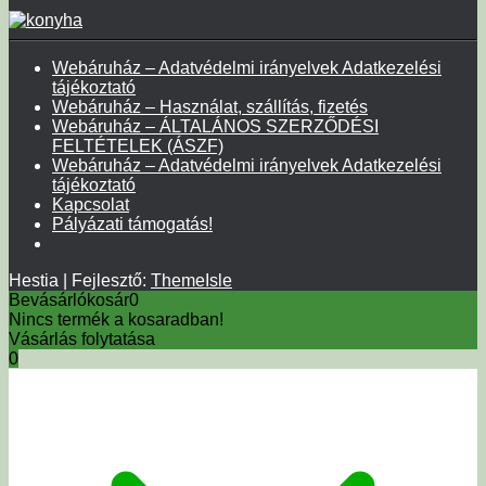
Webáruház – Adatvédelmi irányelvek Adatkezelési
tájékoztató
Webáruház – Használat, szállítás, fizetés
Webáruház – ÁLTALÁNOS SZERZŐDÉSI
FELTÉTELEK (ÁSZF)
Webáruház – Adatvédelmi irányelvek Adatkezelési
tájékoztató
Kapcsolat
Pályázati támogatás!
Hestia | Fejlesztő:
ThemeIsle
Bevásárlókosár
0
Nincs termék a kosaradban!
Vásárlás folytatása
0