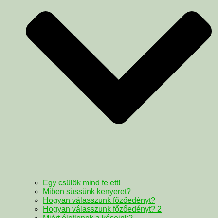
Egy csülök mind felett!
Miben süssünk kenyeret?
Hogyan válasszunk főzőedényt?
Hogyan válasszunk főzőedényt? 2
Miért életlenek a késeink?