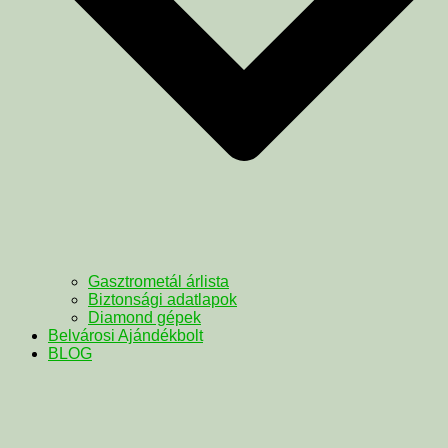
Gasztrometál árlista
Biztonsági adatlapok
Diamond gépek
Belvárosi Ajándékbolt
BLOG