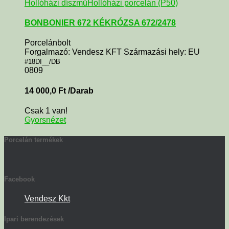
Hollóházi díszmű
Hollóházi porcelán (P50)
BONBONIER 672 KÉKRÓZSA 672/2478
Porcelánbolt
Forgalmazó: Vendesz KFT Származási hely: EU
#18DI__/DB
0809
14 000,0
Ft
/Darab
Csak 1 van!
Gyorsnézet
Porcelán termékek
Facebook
Vendesz Kkt
Ipari berendezések