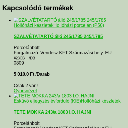
Kapcsolódó termékek
Hollóházi készletek
Hollóházi porcelán (P50)
SZALVÉTATARTÓ álló 245/1785 245/1785
Porcelánbolt
Forgalmazó: Vendesz KFT Származási hely: EU
#23CB__/DB
0809
5 010,0
Ft
/Darab
Csak 2 van!
Gyorsnézet
Esküvő eljegyzés évforduló (KIE)
Hollóházi készletek
TETE MOKKA 243/a 1803 I.O. HAJNI
Porcelánbolt