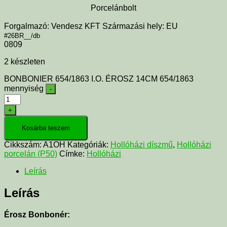
Porcelánbolt
Forgalmazó: Vendesz KFT Származási hely: EU
#26BR__/db
0809
2 készleten
BONBONIER 654/1863 I.O. ÉROSZ 14CM 654/1863
mennyiség
-
+
Kosárba teszem
Cikkszám:
A1OH
Kategóriák:
Hollóházi díszmű
,
Hollóházi
porcelán (P50)
Címke:
Hollóházi
Leírás
Leírás
Érosz Bonbonér: