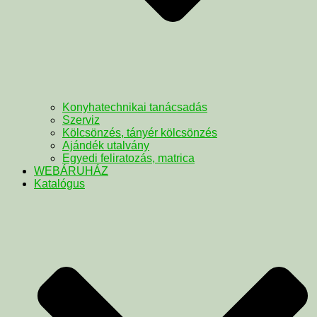
Konyhatechnikai tanácsadás
Szerviz
Kölcsönzés, tányér kölcsönzés
Ajándék utalvány
Egyedi feliratozás, matrica
WEBÁRUHÁZ
Katalógus