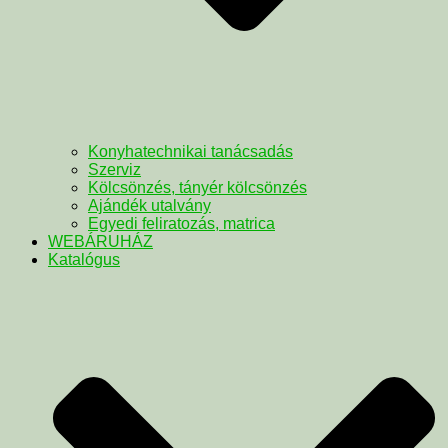
Konyhatechnikai tanácsadás
Szerviz
Kölcsönzés, tányér kölcsönzés
Ajándék utalvány
Egyedi feliratozás, matrica
WEBÁRUHÁZ
Katalógus