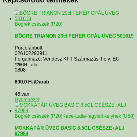
Bögrék csészék (P20)
BÖGRE TRIANON 29cl FEHÉR OPÁL ÜVEG 501619
Porcelánbolt.
026102293911
Forgalmazó: Vendesz KFT Származási hely: EU
#26GH__/db
0808
800,0
Ft
/Darab
46 van.
Gyorsnézet
Bögrék csészék (P20)
Kávé-Latte-fagylalt kelyhek (U50)
MOKKAPÁR ÜVEG BASIC 8,5CL CSÉSZE+ALJ
97984