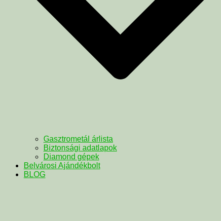
Gasztrometál árlista
Biztonsági adatlapok
Diamond gépek
Belvárosi Ajándékbolt
BLOG