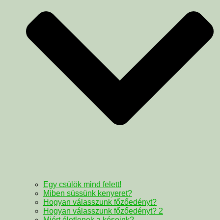
Egy csülök mind felett!
Miben süssünk kenyeret?
Hogyan válasszunk főzőedényt?
Hogyan válasszunk főzőedényt? 2
Miért életlenek a késeink?