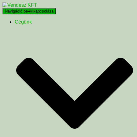
Navigáció be-/kikapcsolása
Cégünk