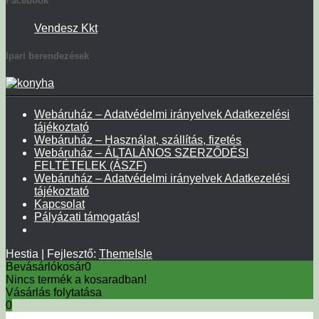
Facebook
Vendesz Kkt
Ipari berendezések
Webáruház – Adatvédelmi irányelvek Adatkezelési
tájékoztató
Webáruház – Használat, szállítás, fizetés
Webáruház – ÁLTALÁNOS SZERZŐDÉSI
FELTÉTELEK (ÁSZF)
Webáruház – Adatvédelmi irányelvek Adatkezelési
tájékoztató
Kapcsolat
Pályázati támogatás!
Hestia | Fejlesztő:
ThemeIsle
Bevásárlókosár
0
Nincs termék a kosaradban!
Vásárlás folytatása
0