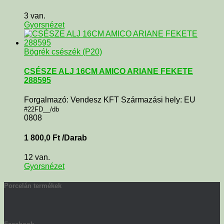
3 van.
Gyorsnézet
Bögrék csészék (P20)
CSÉSZE ALJ 16CM AMICO ARIANE FEKETE
288595
Forgalmazó: Vendesz KFT Származási hely: EU
#22FD__/db
0808
1 800,0
Ft
/Darab
12 van.
Gyorsnézet
Porcelán termékek