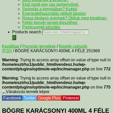
Első randi egy vas serpenyővel.
Spórolás a konyhában? Kukta!
Energiafelhasználás nélküli tárolás!
Rossz étvágyú gyermek? Oldjuk meg kreatívan.
Fehér kenyér recept élesztővel.
Pardicsomlé készítés
Products search
Kezdőlap
/
Porcelán termékek
/
Bögrék csészék
(P20)
/ BÖGRE KARÁCSONYI 400ML 4 FÉLE 251969
Warning
: Trying to access array offset on value of type null in
/home/esztrhu1/public_html/vendesz.hu/wp-
content/plugins/optimole-wp/inc/manager.php
on line
772
Warning
: Trying to access array offset on value of type null in
/home/esztrhu1/public_html/vendesz.hu/wp-
content/plugins/optimole-wp/inc/manager.php
on line
775
Facebook
Twitter
Google Plus
Pinterest
BÖGRE KARÁCSONYI 400ML 4 FÉLE