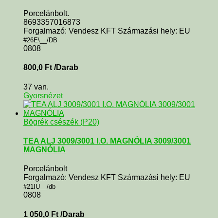
Porcelánbolt.
8693357016873
Forgalmazó: Vendesz KFT Származási hely: EU
#26E\__/DB
0808
800,0
Ft
/Darab
37 van.
Gyorsnézet
Bögrék csészék (P20)
TEA ALJ 3009/3001 I.O. MAGNÓLIA 3009/3001
MAGNÓLIA
Porcelánbolt
Forgalmazó: Vendesz KFT Származási hely: EU
#21IU__/db
0808
1 050,0
Ft
/Darab