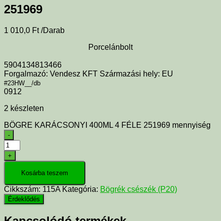
251969
1 010,0
Ft
/Darab
Porcelánbolt
5904134813466
Forgalmazó: Vendesz KFT Származási hely: EU
#23HW__/db
0912
2 készleten
BÖGRE KARÁCSONYI 400ML 4 FÉLE 251969 mennyiség
-
+
Kosárba teszem
Cikkszám:
115A
Kategória:
Bögrék csészék (P20)
Kapcsolódó termékek