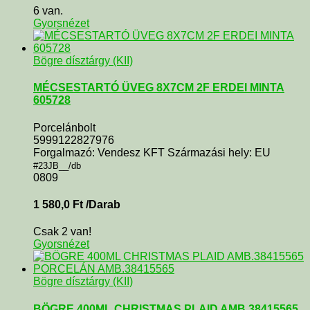
6 van.
Gyorsnézet
Bögre dísztárgy (KII)
MÉCSESTARTÓ ÜVEG 8X7CM 2F ERDEI MINTA
605728
Porcelánbolt
5999122827976
Forgalmazó: Vendesz KFT Származási hely: EU
#23JB__/db
0809
1 580,0
Ft
/Darab
Csak 2 van!
Gyorsnézet
Bögre dísztárgy (KII)
BÖGRE 400ML CHRISTMAS PLAID AMB.38415565