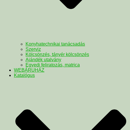
Konyhatechnikai tanácsadás
Szerviz
Kölcsönzés, tányér kölcsönzés
Ajándék utalvány
Egyedi feliratozás, matrica
WEBÁRUHÁZ
Katalógus