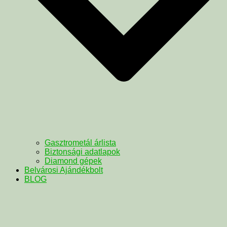
Gasztrometál árlista
Biztonsági adatlapok
Diamond gépek
Belvárosi Ajándékbolt
BLOG