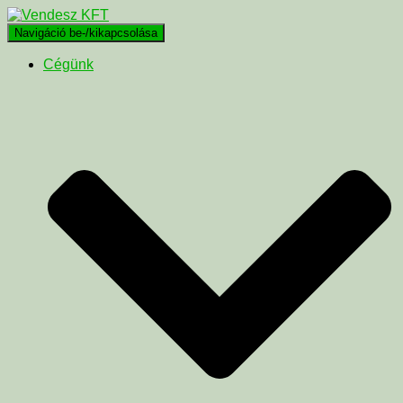
Navigáció be-/kikapcsolása
Cégünk