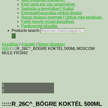
Első randi egy vas serpenyővel.
Spórolás a konyhában? Kukta!
Energiafelhasználás nélküli tárolás!
Rossz étvágyú gyermek? Oldjuk meg kreatívan.
Fehér kenyér recept élesztővel.
Pardicsomlé készítés
Products search
Kezdőlap
/
Ajándék
/
Bögre dísztárgy
(KII)
/ :::::R_26C^_BÖGRE KOKTÉL 500ML MOSCOW
MULE FR1692
:::::R_26C^_BÖGRE KOKTÉL 500ML