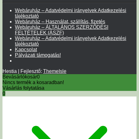
Webáruház – Adatvédelmi irányelvek Adatkezelési
tájékoztató
Webáruház – Használat, szállítás, fizetés
Webáruház – ÁLTALÁNOS SZERZŐDÉSI
FELTÉTELEK (ÁSZF)
Webáruház – Adatvédelmi irányelvek Adatkezelési
tájékoztató
Kapcsolat
Pályázati támogatás!
Hestia | Fejlesztő:
ThemeIsle
Bevásárlókosár
0
Nincs termék a kosaradban!
Vásárlás folytatása
0