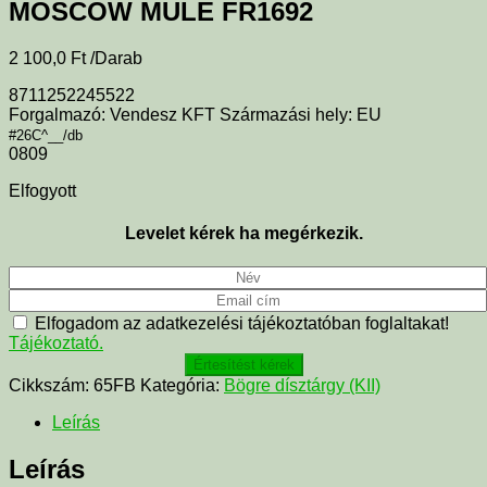
MOSCOW MULE FR1692
2 100,0
Ft
/Darab
8711252245522
Forgalmazó: Vendesz KFT Származási hely: EU
#26C^__/db
0809
Elfogyott
Levelet kérek ha megérkezik.
Elfogadom az adatkezelési tájékoztatóban foglaltakat!
Tájékoztató.
Értesítést kérek
Cikkszám:
65FB
Kategória:
Bögre dísztárgy (KII)
Leírás
Leírás