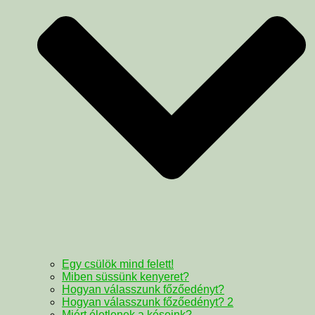
Egy csülök mind felett!
Miben süssünk kenyeret?
Hogyan válasszunk főzőedényt?
Hogyan válasszunk főzőedényt? 2
Miért életlenek a késeink?