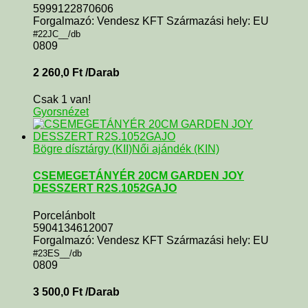
5999122870606
Forgalmazó: Vendesz KFT Származási hely: EU
#22JC__/db
0809
2 260,0
Ft
/Darab
Csak 1 van!
Gyorsnézet
Bögre dísztárgy (KII)
Női ajándék (KIN)
CSEMEGETÁNYÉR 20CM GARDEN JOY
DESSZERT R2S.1052GAJO
Porcelánbolt
5904134612007
Forgalmazó: Vendesz KFT Származási hely: EU
#23ES__/db
0809
3 500,0
Ft
/Darab