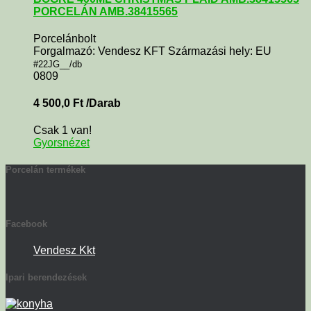
PORCELÁN AMB.38415565
Porcelánbolt
Forgalmazó: Vendesz KFT Származási hely: EU
#22JG__/db
0809
4 500,0
Ft
/Darab
Csak 1 van!
Gyorsnézet
Porcelán termékek
Facebook
Vendesz Kkt
Ipari berendezések