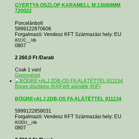
GYERTYA OSZLOP KARAMELL M:130/68MM
720022
Porcelánbolt
5999122870606
Forgalmazó: Vendesz KFT Származási hely: EU
#22JC__/db
0807
2 260,0
Ft
/Darab
Csak 1 van!
Gyorsnézet
Bögre dísztárgy (KII)
Férfi ajándék (KIF)
BÖGRE+ALJ 2DB-OS FA ALÁTÉTTEL 811134
5999122858031
Forgalmazó: Vendesz KFT Származási hely: EU
#23DU__/db
0807