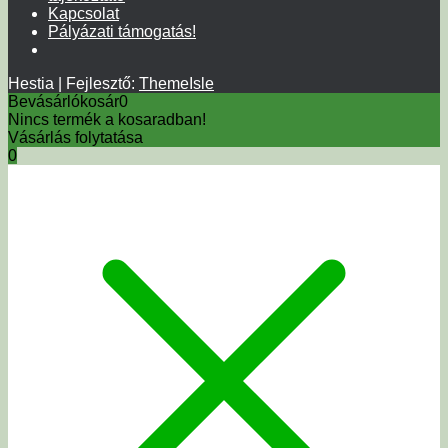
Kapcsolat
Pályázati támogatás!
Hestia | Fejlesztő:
ThemeIsle
Bevásárlókosár
0
Nincs termék a kosaradban!
Vásárlás folytatása
0