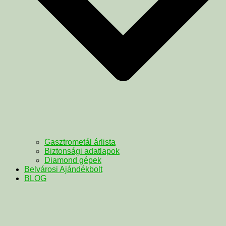
Gasztrometál árlista
Biztonsági adatlapok
Diamond gépek
Belvárosi Ajándékbolt
BLOG