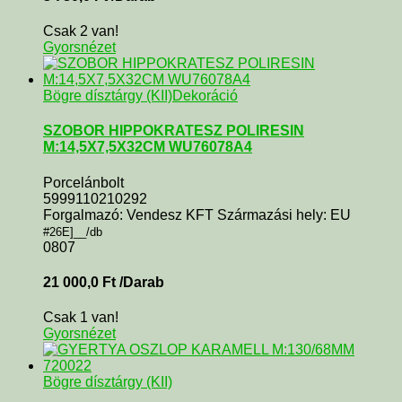
Csak 2 van!
Gyorsnézet
Bögre dísztárgy (KII)
Dekoráció
SZOBOR HIPPOKRATESZ POLIRESIN
M:14,5X7,5X32CM WU76078A4
Porcelánbolt
5999110210292
Forgalmazó: Vendesz KFT Származási hely: EU
#26E]__/db
0807
21 000,0
Ft
/Darab
Csak 1 van!
Gyorsnézet
Bögre dísztárgy (KII)