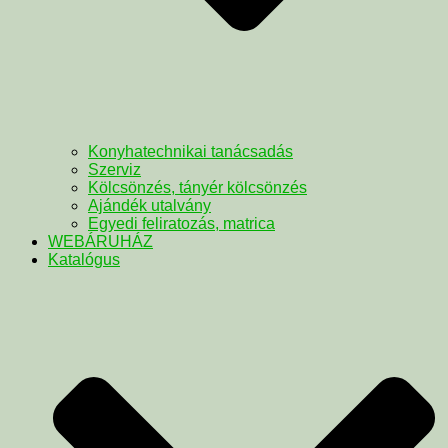
Konyhatechnikai tanácsadás
Szerviz
Kölcsönzés, tányér kölcsönzés
Ajándék utalvány
Egyedi feliratozás, matrica
WEBÁRUHÁZ
Katalógus