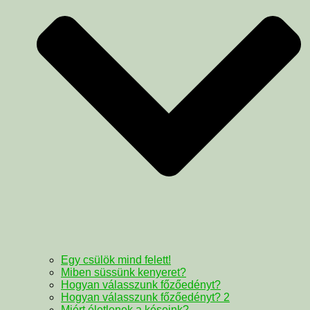
Egy csülök mind felett!
Miben süssünk kenyeret?
Hogyan válasszunk főzőedényt?
Hogyan válasszunk főzőedényt? 2
Miért életlenek a késeink?