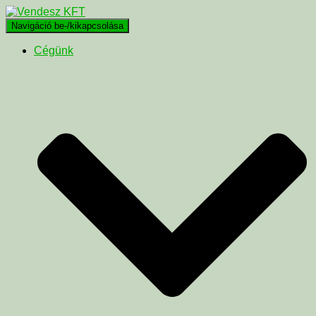
Navigáció be-/kikapcsolása
Cégünk