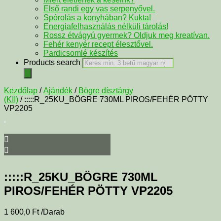
Első randi egy vas serpenyővel.
Spórolás a konyhában? Kukta!
Energiafelhasználás nélküli tárolás!
Rossz étvágyú gyermek? Oldjuk meg kreatívan.
Fehér kenyér recept élesztővel.
Pardicsomlé készítés
Products search
Kezdőlap
/
Ajándék
/
Bögre dísztárgy
(KII)
/ :::::R_25KU_BÖGRE 730ML PIROS/FEHÉR PÖTTY
VP2205
:::::R_25KU_BÖGRE 730ML
PIROS/FEHÉR PÖTTY VP2205
1 600,0
Ft
/Darab