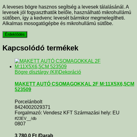
A leveses bögre hasznos segítség a levesek tálalásánál. A
levesek jól fogyaszthatók belőle, használható mikrohullámú
sütőben, így a kedvenc levesét bármikor megmelegítheti.
Alkalmas mosogatógépbe és mikrohullámú sütőbe.
Kapcsolódó termékek
Bögre dísztárgy (KII)
Dekoráció
MAKETT AUTÓ CSOMAGOKKAL 2F M:11X5X6,5CM
523509
Porcelánbolt
8424002029371
Forgalmazó: Vendesz KFT Származási hely: EU
#23EV__/db
0807
3 780,0
Ft
/Darab