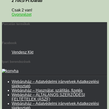
2 700,0
Ft
/Darab
Csak 2 van!
Gyorsnézet
Porcelán termékek
Facebook
Vendesz Kkt
Ipari berendezések
Webáruház – Adatvédelmi irányelvek Adatkezelési
tájékoztató
Webáruház – Használat, szállítás, fizetés
Webáruház – ÁLTALÁNOS SZERZŐDÉSI
FELTÉTELEK (ÁSZF)
Webáruház – Adatvédelmi irányelvek Adatkezelési
tájékoztató