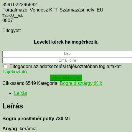
8591022296882
Forgalmazó: Vendesz KFT Származási hely: EU
#25KU__/db
0807
Elfogyott
Levelet kérek ha megérkezik.
Elfogadom az adatkezelési tájékoztatóban foglaltakat!
Tájékoztató.
Értesítést kérek
Cikkszám:
6549
Kategória:
Bögre dísztárgy (KII)
Leírás
Leírás
Bögre piros/fehér pötty 730 ML
Anyag:
kerámia