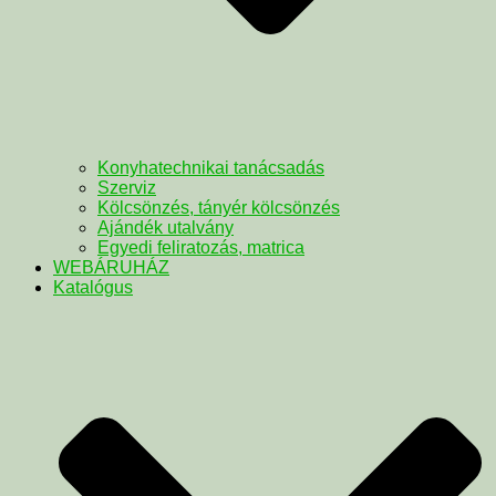
Konyhatechnikai tanácsadás
Szerviz
Kölcsönzés, tányér kölcsönzés
Ajándék utalvány
Egyedi feliratozás, matrica
WEBÁRUHÁZ
Katalógus