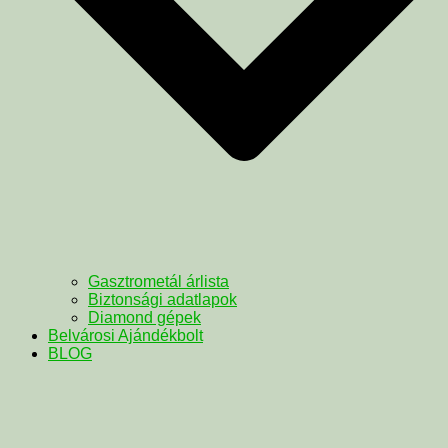
Gasztrometál árlista
Biztonsági adatlapok
Diamond gépek
Belvárosi Ajándékbolt
BLOG