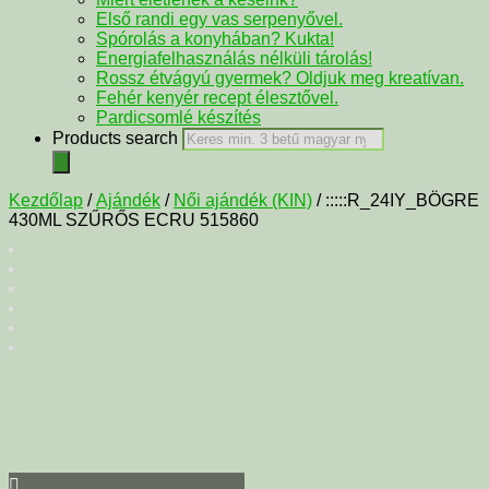
Első randi egy vas serpenyővel.
Spórolás a konyhában? Kukta!
Energiafelhasználás nélküli tárolás!
Rossz étvágyú gyermek? Oldjuk meg kreatívan.
Fehér kenyér recept élesztővel.
Pardicsomlé készítés
Products search
Kezdőlap
/
Ajándék
/
Női ajándék (KIN)
/ :::::R_24IY_BÖGRE
430ML SZŰRŐS ECRU 515860