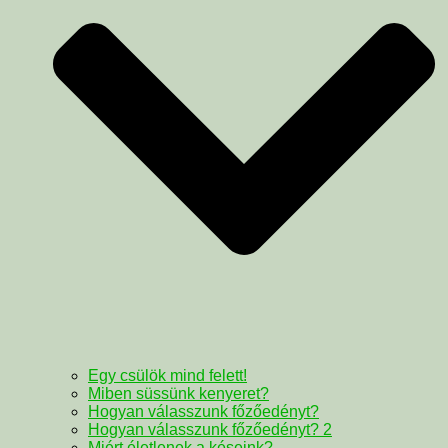
Egy csülök mind felett!
Miben süssünk kenyeret?
Hogyan válasszunk főzőedényt?
Hogyan válasszunk főzőedényt? 2
Miért életlenek a késeink?