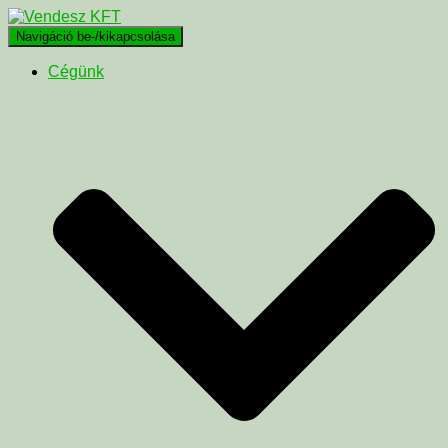
Navigáció be-/kikapcsolása
Cégünk