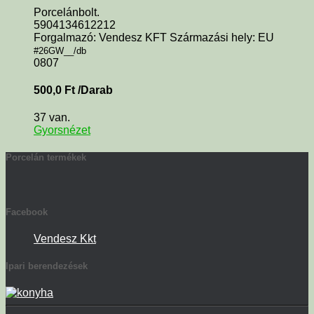
Porcelánbolt.
5904134612212
Forgalmazó: Vendesz KFT Származási hely: EU
#26GW__/db
0807
500,0
Ft
/Darab
37 van.
Gyorsnézet
Porcelán termékek
Facebook
Vendesz Kkt
Ipari berendezések