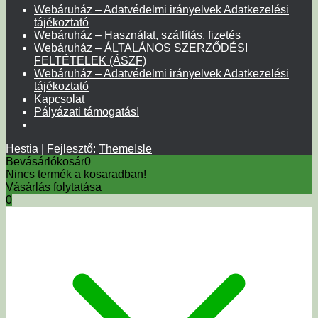
Webáruház – Adatvédelmi irányelvek Adatkezelési
tájékoztató
Webáruház – Használat, szállítás, fizetés
Webáruház – ÁLTALÁNOS SZERZŐDÉSI
FELTÉTELEK (ÁSZF)
Webáruház – Adatvédelmi irányelvek Adatkezelési
tájékoztató
Kapcsolat
Pályázati támogatás!
Hestia | Fejlesztő:
ThemeIsle
Bevásárlókosár
0
Nincs termék a kosaradban!
Vásárlás folytatása
0