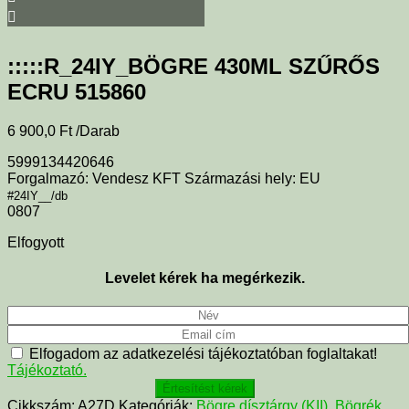
:::::R_24IY_BÖGRE 430ML SZŰRŐS
ECRU 515860
6 900,0
Ft
/Darab
5999134420646
Forgalmazó: Vendesz KFT Származási hely: EU
#24IY__/db
0807
Elfogyott
Levelet kérek ha megérkezik.
Elfogadom az adatkezelési tájékoztatóban foglaltakat!
Tájékoztató.
Értesítést kérek
Cikkszám:
A27D
Kategóriák:
Bögre dísztárgy (KII)
,
Bögrék