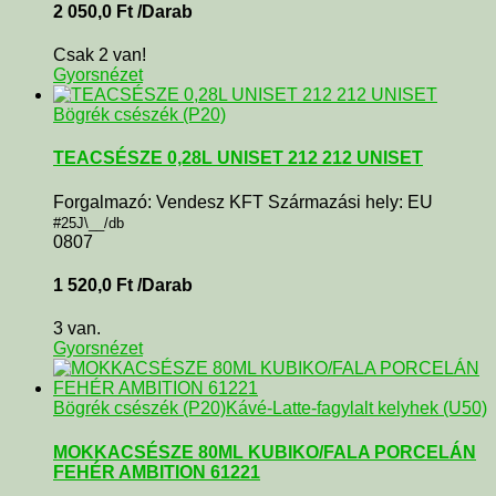
2 050,0
Ft
/Darab
Csak 2 van!
Gyorsnézet
Bögrék csészék (P20)
TEACSÉSZE 0,28L UNISET 212 212 UNISET
Forgalmazó: Vendesz KFT Származási hely: EU
#25J\__/db
0807
1 520,0
Ft
/Darab
3 van.
Gyorsnézet
Bögrék csészék (P20)
Kávé-Latte-fagylalt kelyhek (U50)
MOKKACSÉSZE 80ML KUBIKO/FALA PORCELÁN
FEHÉR AMBITION 61221