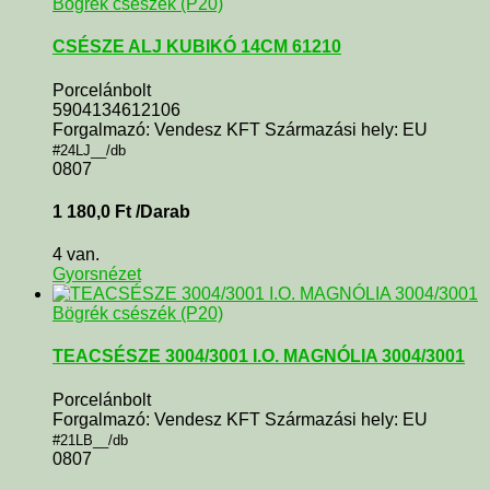
Bögrék csészék (P20)
CSÉSZE ALJ KUBIKÓ 14CM 61210
Porcelánbolt
5904134612106
Forgalmazó: Vendesz KFT Származási hely: EU
#24LJ__/db
0807
1 180,0
Ft
/Darab
4 van.
Gyorsnézet
Bögrék csészék (P20)
TEACSÉSZE 3004/3001 I.O. MAGNÓLIA 3004/3001
Porcelánbolt
Forgalmazó: Vendesz KFT Származási hely: EU
#21LB__/db
0807