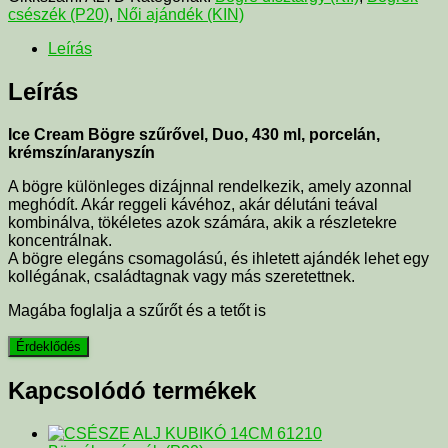
csészék (P20)
,
Női ajándék (KIN)
Leírás
Leírás
Ice Cream Bögre szűrővel, Duo, 430 ml, porcelán,
krémszín/aranyszín
A bögre különleges dizájnnal rendelkezik, amely azonnal
meghódít. Akár reggeli kávéhoz, akár délutáni teával
kombinálva, tökéletes azok számára, akik a részletekre
koncentrálnak.
A bögre elegáns csomagolású, és ihletett ajándék lehet egy
kollégának, családtagnak vagy más szeretettnek.
Magába foglalja a szűrőt és a tetőt is
Kapcsolódó termékek