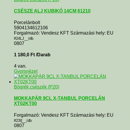
CSÉSZE ALJ KUBIKÓ 14CM 61210
Porcelánbolt
5904134612106
Forgalmazó: Vendesz KFT Származási hely: EU
#24LJ__/db
0807
1 180,0
Ft
/Darab
4 van.
Gyorsnézet
Bögrék csészék (P20)
MOKKAPÁR 9CL X-TANBUL PORCELÁN
XT02KT00
Forgalmazó: Vendesz KFT Származási hely: EU
#23I[__/db
0807