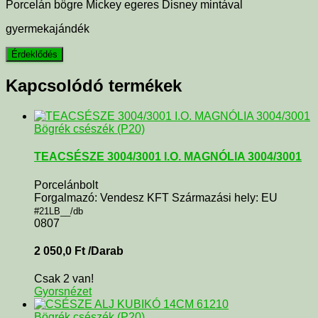
Porcelán bögre Mickey egeres Disney mintával
gyermekajándék
Kapcsolódó termékek
Bögrék csészék (P20)
TEACSÉSZE 3004/3001 I.O. MAGNÓLIA 3004/3001
Porcelánbolt
Forgalmazó: Vendesz KFT Származási hely: EU
#21LB__/db
0807
2 050,0
Ft
/Darab
Csak 2 van!
Gyorsnézet
Bögrék csészék (P20)