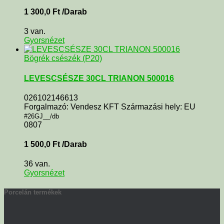
1 300,0
Ft
/Darab
3 van.
Gyorsnézet
Bögrék csészék (P20)
LEVESCSÉSZE 30CL TRIANON 500016
026102146613
Forgalmazó: Vendesz KFT Származási hely: EU
#26GJ__/db
0807
1 500,0
Ft
/Darab
36 van.
Gyorsnézet
Porcelán termékek