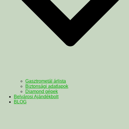
Gasztrometál árlista
Biztonsági adatlapok
Diamond gépek
Belvárosi Ajándékbolt
BLOG