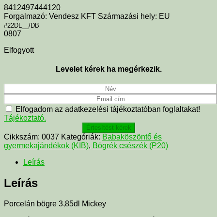
8412497444120
Forgalmazó: Vendesz KFT Származási hely: EU
#22DL__/DB
0807
Elfogyott
Levelet kérek ha megérkezik.
Elfogadom az adatkezelési tájékoztatóban foglaltakat!
Tájékoztató.
Értesítést kérek
Cikkszám:
0037
Kategóriák:
Babaköszöntő és
gyermekajándékok (KIB)
,
Bögrék csészék (P20)
Leírás
Leírás
Porcelán bögre 3,85dl Mickey