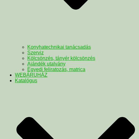
Konyhatechnikai tanácsadás
Szerviz
Kölcsönzés, tányér kölcsönzés
Ajándék utalvány
Egyedi feliratozás, matrica
WEBÁRUHÁZ
Katalógus