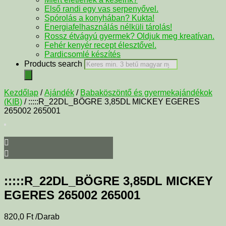
Első randi egy vas serpenyővel.
Spórolás a konyhában? Kukta!
Energiafelhasználás nélküli tárolás!
Rossz étvágyú gyermek? Oldjuk meg kreatívan.
Fehér kenyér recept élesztővel.
Pardicsomlé készítés
Products search
Kezdőlap
/
Ajándék
/
Babaköszöntő és gyermekajándékok
(KIB)
/ :::::R_22DL_BÖGRE 3,85DL MICKEY EGERES
265002 265001
:::::R_22DL_BÖGRE 3,85DL MICKEY
EGERES 265002 265001
820,0
Ft
/Darab