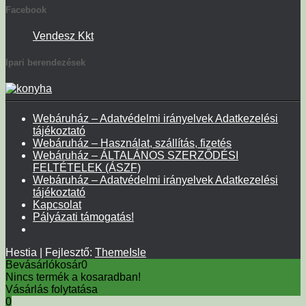
Facebook
Vendesz Kkt
Ipari berendezések
Webáruház – Adatvédelmi irányelvek Adatkezelési
tájékoztató
Webáruház – Használat, szállítás, fizetés
Webáruház – ÁLTALÁNOS SZERZŐDÉSI
FELTÉTELEK (ÁSZF)
Webáruház – Adatvédelmi irányelvek Adatkezelési
tájékoztató
Kapcsolat
Pályázati támogatás!
Hestia | Fejlesztő:
ThemeIsle
Bevásárlókosár
0
Nincs termék a kosaradban!
Vásárlás folytatása
0