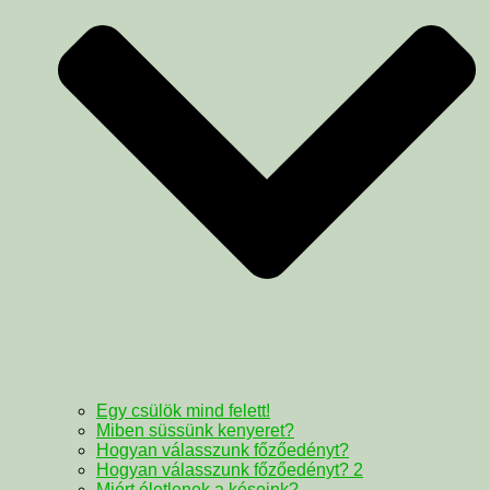
Egy csülök mind felett!
Miben süssünk kenyeret?
Hogyan válasszunk főzőedényt?
Hogyan válasszunk főzőedényt? 2
Miért életlenek a késeink?