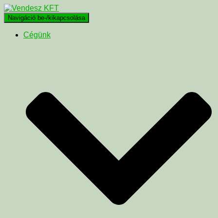
Navigáció be-/kikapcsolása
Cégünk